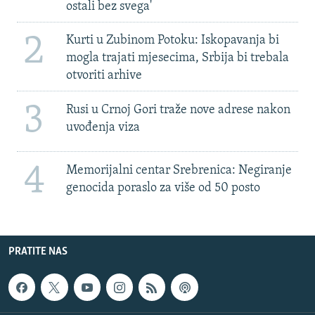
ostali bez svega'
2
Kurti u Zubinom Potoku: Iskopavanja bi
mogla trajati mjesecima, Srbija bi trebala
otvoriti arhive
3
Rusi u Crnoj Gori traže nove adrese nakon
uvođenja viza
4
Memorijalni centar Srebrenica: Negiranje
genocida poraslo za više od 50 posto
PRATITE NAS