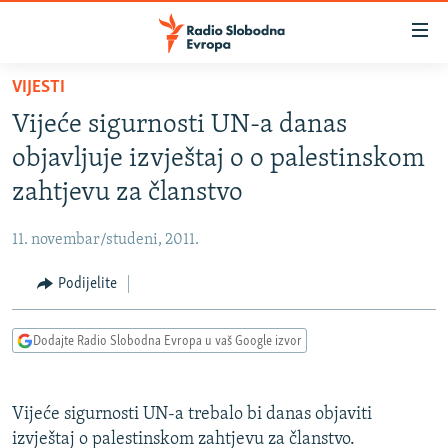
Dostupni
linkovi
Pređite
VIJESTI
na
VIJESTI
Vijeće sigurnosti UN-a danas
glavni
BOSNA I HERCEGOVINA
sadržaj
objavljuje izvještaj o o palestinskom
SRBIJA
Pređite
zahtjevu za članstvo
na
KOSOVO
glavnu
11. novembar/studeni, 2011.
CRNA GORA
navigaciju
Pređite
Podijelite
VIZUELNO
na
PODCASTI
VIDEO
pretragu
Dodajte Radio Slobodna Evropa u vaš Google izvor
RAT U UKRAJINI
FOTOGALERIJE
KINA NA BALKANU
INFOGRAFIKE
Vijeće sigurnosti UN-a trebalo bi danas objaviti
RSE PRIČE IZ SVIJETA
izvještaj o palestinskom zahtjevu za članstvo.