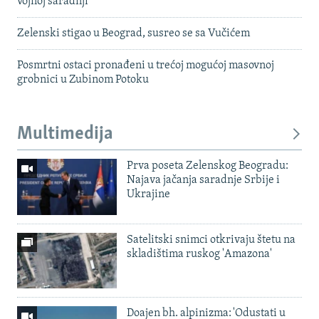
vojnoj saradnji
Zelenski stigao u Beograd, susreo se sa Vučićem
Posmrtni ostaci pronađeni u trećoj mogućoj masovnoj
grobnici u Zubinom Potoku
Multimedija
Prva poseta Zelenskog Beogradu:
Najava jačanja saradnje Srbije i
Ukrajine
Satelitski snimci otkrivaju štetu na
skladištima ruskog 'Amazona'
Doajen bh. alpinizma: 'Odustati u