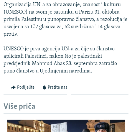
Organizacija UN-a za obrazovanje, znanost i kulturu
ISPRIČAJ MI
(UNESCO) na svom je sastanku u Parizu 31. oktobra
DNEVNO@RSE
primila Palestinu u punopravno članstvo, a rezolucija je
SPECIJALI RSE
usvojena sa 107 glasova za, 52 suzdržana i 14 glasova
protiv.
VIŠE OD NASLOVA
PRATITE NAS
GENOCID U SREBRENICI
UNESCO je prva agencija UN-a za čije su članstvo
aplicirali Palestinci, nakon što je palestinski
POPLAVE I KLIZIŠTA U BIH 2024.
predsjednik Mahmud Abas 23. septembra zatražio
TV LIBERTY
Sve RFE/RL stranice
puno članstvo u Ujedinjenim narodima.
POST SCRIPTUM
Podijelite
Pratite nas
MOJA EVROPA
TRI DECENIJE OD RATA U BIH
Više priča
SVE KARTE DEJTONA
NASTANAK I RASPAD JUGOSLAVIJE