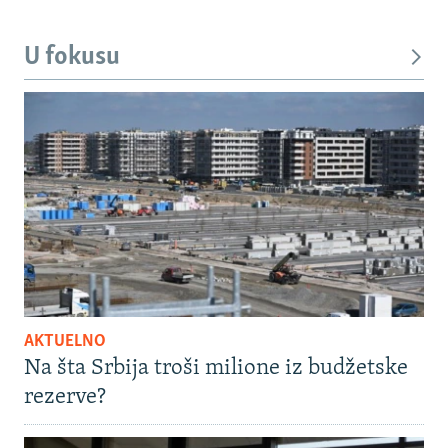
U fokusu
AKTUELNO
Na šta Srbija troši milione iz budžetske
rezerve?