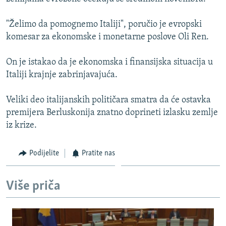
ISPRIČAJ MI
"Želimo da pomognemo Italiji", poručio je evropski
DNEVNO@RSE
komesar za ekonomske i monetarne poslove Oli Ren.
SPECIJALI RSE
On je istakao da je ekonomska i finansijska situacija u
VIŠE OD NASLOVA
PRATITE NAS
Italiji krajnje zabrinjavajuća.
GENOCID U SREBRENICI
Veliki deo italijanskih političara smatra da će ostavka
POPLAVE I KLIZIŠTA U BIH 2024.
premijera Berluskonija znatno doprineti izlasku zemlje
TV LIBERTY
Sve RFE/RL stranice
iz krize.
POST SCRIPTUM
Podijelite
Pratite nas
MOJA EVROPA
TRI DECENIJE OD RATA U BIH
Više priča
SVE KARTE DEJTONA
NASTANAK I RASPAD JUGOSLAVIJE