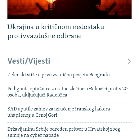
Ukrajina u kritičnom nedostaku
protivvazdušne odbrane
Vesti/Vijesti
Zelenski stiže u prvu zvaničnu posjetu Beogradu
Podignuta optužnica za ratne zločine u Đakovici protiv 20
osoba, uključujući Radoičića
SAD uputile zahtev za izručenje iranskog hakera
uhapšenog u Crnoj Gori
Državljaninu Srbije određen pritvor u Hrvatskoj zbog
sumnje na cyber napade