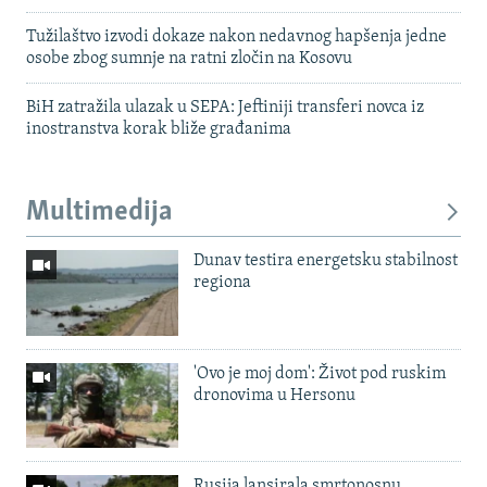
Tužilaštvo izvodi dokaze nakon nedavnog hapšenja jedne
osobe zbog sumnje na ratni zločin na Kosovu
BiH zatražila ulazak u SEPA: Jeftiniji transferi novca iz
inostranstva korak bliže građanima
Multimedija
Dunav testira energetsku stabilnost
regiona
'Ovo je moj dom': Život pod ruskim
dronovima u Hersonu
Rusija lansirala smrtonosnu