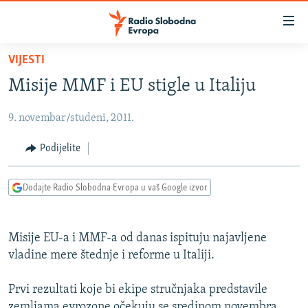
Dostupni
linkovi
Pređite
VIJESTI
na
VIJESTI
Misije MMF i EU stigle u Italiju
glavni
BOSNA I HERCEGOVINA
sadržaj
9. novembar/studeni, 2011.
SRBIJA
Pređite
na
KOSOVO
Podijelite
glavnu
CRNA GORA
navigaciju
Dodajte Radio Slobodna Evropa u vaš Google izvor
Pređite
VIZUELNO
na
PODCASTI
VIDEO
pretragu
Misije EU-a i MMF-a od danas ispituju najavljene
RAT U UKRAJINI
FOTOGALERIJE
vladine mere štednje i reforme u Italiji.
KINA NA BALKANU
INFOGRAFIKE
Prvi rezultati koje bi ekipe stručnjaka predstavile
RSE PRIČE IZ SVIJETA
zemljama evrozone očekuju se sredinom novembra.