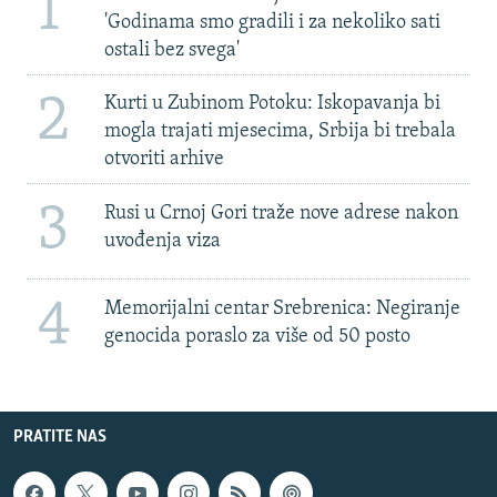
1
'Godinama smo gradili i za nekoliko sati
ostali bez svega'
2
Kurti u Zubinom Potoku: Iskopavanja bi
mogla trajati mjesecima, Srbija bi trebala
otvoriti arhive
3
Rusi u Crnoj Gori traže nove adrese nakon
uvođenja viza
4
Memorijalni centar Srebrenica: Negiranje
genocida poraslo za više od 50 posto
PRATITE NAS