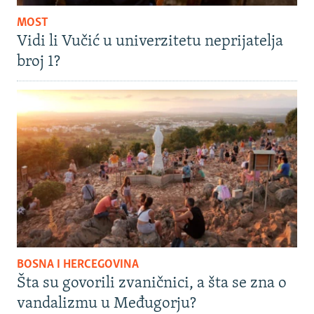
MOST
Vidi li Vučić u univerzitetu neprijatelja
broj 1?
BOSNA I HERCEGOVINA
Šta su govorili zvaničnici, a šta se zna o
vandalizmu u Međugorju?