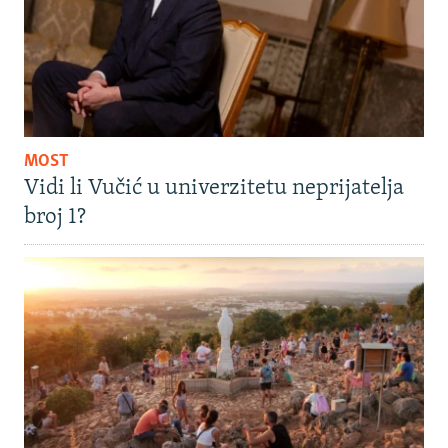
MOST
Vidi li Vučić u univerzitetu neprijatelja
broj 1?