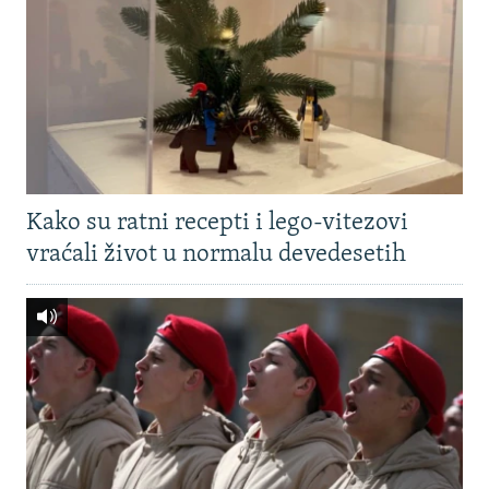
Kako su ratni recepti i lego-vitezovi
vraćali život u normalu devedesetih