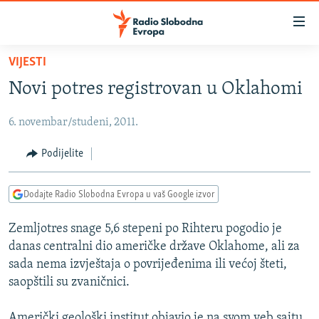
Dostupni
linkovi
Pređite
VIJESTI
na
VIJESTI
Novi potres registrovan u Oklahomi
glavni
BOSNA I HERCEGOVINA
sadržaj
6. novembar/studeni, 2011.
SRBIJA
Pređite
na
KOSOVO
Podijelite
glavnu
CRNA GORA
navigaciju
Dodajte Radio Slobodna Evropa u vaš Google izvor
Pređite
VIZUELNO
na
Zemljotres snage 5,6 stepeni po Rihteru pogodio je
PODCASTI
VIDEO
pretragu
danas centralni dio američke države Oklahome, ali za
RAT U UKRAJINI
FOTOGALERIJE
sada nema izvještaja o povrijeđenima ili većoj šteti,
KINA NA BALKANU
saopštili su zvaničnici.
INFOGRAFIKE
RSE PRIČE IZ SVIJETA
Američki geološki institut objavio je na svom veb sajtu