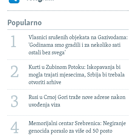
Popularno
1
Vlasnici srušenih objekata na Gazivodama:
'Godinama smo gradili i za nekoliko sati
ostali bez svega'
2
Kurti u Zubinom Potoku: Iskopavanja bi
mogla trajati mjesecima, Srbija bi trebala
otvoriti arhive
3
Rusi u Crnoj Gori traže nove adrese nakon
uvođenja viza
4
Memorijalni centar Srebrenica: Negiranje
genocida poraslo za više od 50 posto