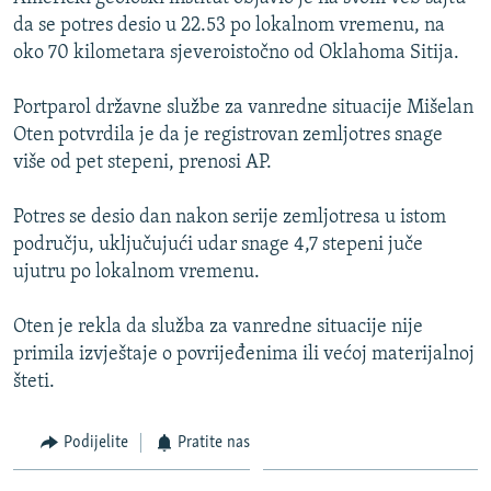
ISPRIČAJ MI
da se potres desio u 22.53 po lokalnom vremenu, na
oko 70 kilometara sjeveroistočno od Oklahoma Sitija.
DNEVNO@RSE
SPECIJALI RSE
Portparol državne službe za vanredne situacije Mišelan
Oten potvrdila je da je registrovan zemljotres snage
VIŠE OD NASLOVA
PRATITE NAS
više od pet stepeni, prenosi AP.
GENOCID U SREBRENICI
Potres se desio dan nakon serije zemljotresa u istom
POPLAVE I KLIZIŠTA U BIH 2024.
području, uključujući udar snage 4,7 stepeni juče
TV LIBERTY
Sve RFE/RL stranice
ujutru po lokalnom vremenu.
POST SCRIPTUM
Oten je rekla da služba za vanredne situacije nije
MOJA EVROPA
primila izvještaje o povrijeđenima ili većoj materijalnoj
TRI DECENIJE OD RATA U BIH
šteti.
SVE KARTE DEJTONA
Podijelite
Pratite nas
NASTANAK I RASPAD JUGOSLAVIJE