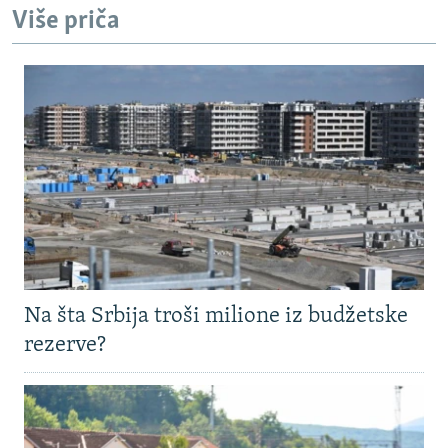
Više priča
Na šta Srbija troši milione iz budžetske
rezerve?