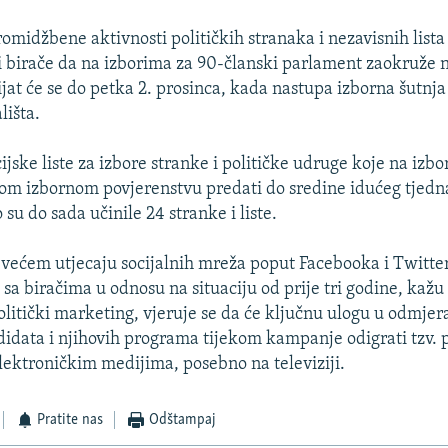
omidžbene aktivnosti političkih stranaka i nezavisnih list
ti birače da na izborima za 90-članski parlament zaokruže 
jat će se do petka 2. prosinca, kada nastupa izborna šutnja 
lišta.
ijske liste za izbore stranke i političke udruge koje na izb
m izbornom povjerenstvu predati do sredine idućeg tjedna
 su do sada učinile 24 stranke i liste.
većem utjecaju socijalnih mreža poput Facebooka i Twitte
sa biračima u odnosu na situaciju od prije tri godine, kažu
politički marketing, vjeruje se da će ključnu ulogu u odmje
didata i njihovih programa tijekom kampanje odigrati tzv.
lektroničkim medijima, posebno na televiziji.
Pratite nas
Odštampaj