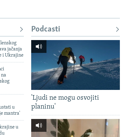
Podcasti
elenskog
va jačanja
e i Ukrajine
mci
 na
uskog
'Ljudi ne mogu osvojiti
planinu'
ustati u
je mantra'
krajine u
adu