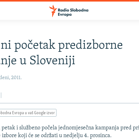
ni početak predizborne
je u Sloveniji
eni, 2011.
obodna Evropa u vaš Google izvor
 u petak i službeno počela jednomjesečna kampanja pred p
zbore koji će se održati u nedjelju 4. prosinca.