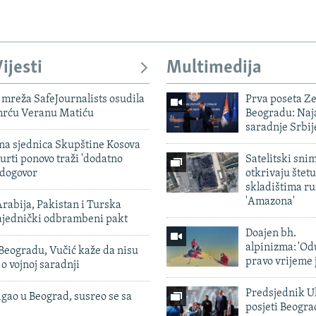
ijesti
Multimedija
mreža SafeJournalists osudila
Prva poseta Z
smrću Veranu Matiću
Beogradu: Naja
saradnje Srbij
vna sjednica Skupštine Kosova
urti ponovo traži 'dodatno
Satelitski sni
 dogovor
otkrivaju štetu
skladištima r
'Amazona'
rabija, Pakistan i Turska
zajednički odbrambeni pakt
Doajen bh.
alpinizma: 'Od
Beogradu, Vučić kaže da nisu
pravo vrijeme 
 o vojnoj saradnji
Predsjednik U
igao u Beograd, susreo se sa
posjeti Beogr