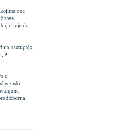
a kojima one
njihove
koja traje do
orima nastupaju
, 9.
ra u
 slovenski
ravanjima
 predizborna