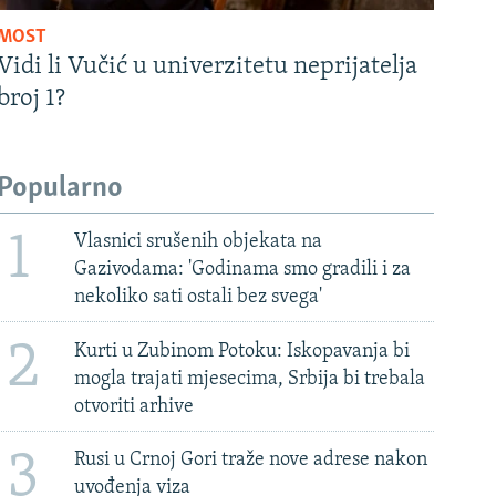
MOST
Vidi li Vučić u univerzitetu neprijatelja
broj 1?
Popularno
1
Vlasnici srušenih objekata na
Gazivodama: 'Godinama smo gradili i za
nekoliko sati ostali bez svega'
2
Kurti u Zubinom Potoku: Iskopavanja bi
mogla trajati mjesecima, Srbija bi trebala
otvoriti arhive
3
Rusi u Crnoj Gori traže nove adrese nakon
uvođenja viza