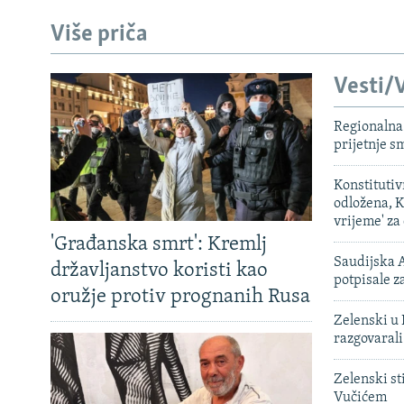
Više priča
Vesti/V
Regionalna 
prijetnje 
Konstituti
odložena, K
vrijeme' za
'Građanska smrt': Kremlj
Saudijska A
državljanstvo koristi kao
potpisale 
oružje protiv prognanih Rusa
Zelenski u 
razgovarali
Zelenski st
Vučićem