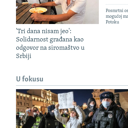
Posmrtni os
mogućoj ma
Potoku
'Tri dana nisam jeo':
Solidarnost građana kao
odgovor na siromaštvo u
Srbiji
U fokusu