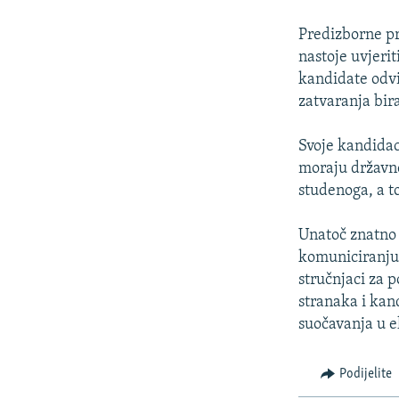
ISPRIČAJ MI
DNEVNO@RSE
Predizborne pr
nastoje uvjeri
SPECIJALI RSE
kandidate odvi
VIŠE OD NASLOVA
zatvaranja bira
GENOCID U SREBRENICI
Svoje kandidac
POPLAVE I KLIZIŠTA U BIH 2024.
moraju državno
studenoga, a to
TV LIBERTY
POST SCRIPTUM
Unatoč znatno 
komuniciranju 
MOJA EVROPA
stručnjaci za 
TRI DECENIJE OD RATA U BIH
stranaka i kan
SVE KARTE DEJTONA
suočavanja u e
NASTANAK I RASPAD JUGOSLAVIJE
Podijelite