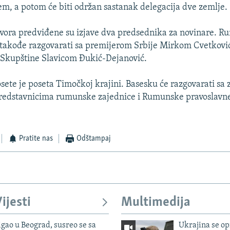
m, a potom će biti održan sastanak delegacija dve zemlje.
vora predviđene su izjave dva predsednika za novinare. R
takođe razgovarati sa premijerom Srbije Mirkom Cvetkovi
Skupštine Slavicom Đukić-Dejanović.
ete je poseta Timočkoj krajini. Basesku će razgovarati sa
redstavnicima rumunske zajednice i Rumunske pravoslavne
Pratite nas
Odštampaj
ijesti
Multimedija
igao u Beograd, susreo se sa
Ukrajina se op