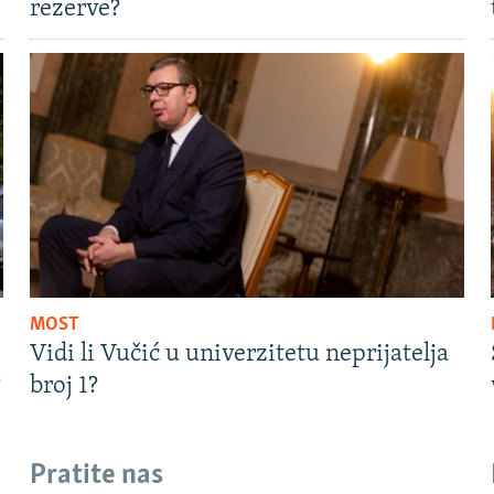
rezerve?
MOST
Vidi li Vučić u univerzitetu neprijatelja
?
broj 1?
Pratite nas