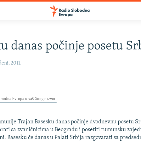
u danas počinje posetu Srb
eni, 2011.
obodna Evropa u vaš Google izvor
munije Trajan Basesku danas počinje dvodnevnu posetu Sr
arati sa zvaničnicima u Beogradu i posetiti rumunsku zajed
ni. Basesku će danas u Palati Srbija razgovarati sa predse