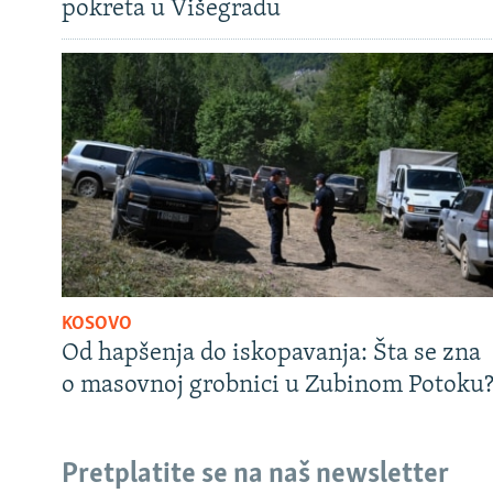
pokreta u Višegradu
KOSOVO
Od hapšenja do iskopavanja: Šta se zna
o masovnoj grobnici u Zubinom Potoku
Pretplatite se na naš newsletter