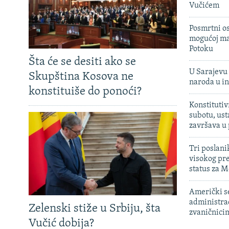
Vučićem
Posmrtni os
mogućoj ma
Potoku
Šta će se desiti ako se
U Sarajevu 
Skupština Kosova ne
naroda u in
konstituiše do ponoći?
Konstitutiv
subotu, ust
završava u
Tri poslani
visokog pr
status za M
Američki s
administra
Zelenski stiže u Srbiju, šta
zvaničnici
Vučić dobija?