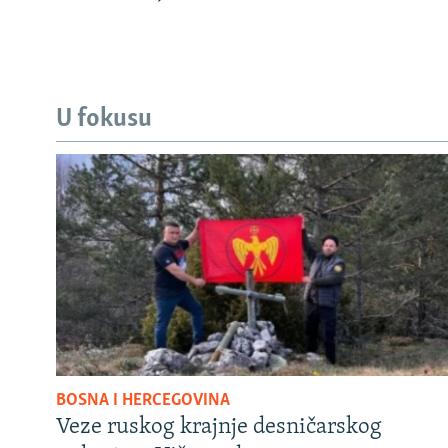
U fokusu
BOSNA I HERCEGOVINA
Veze ruskog krajnje desničarskog