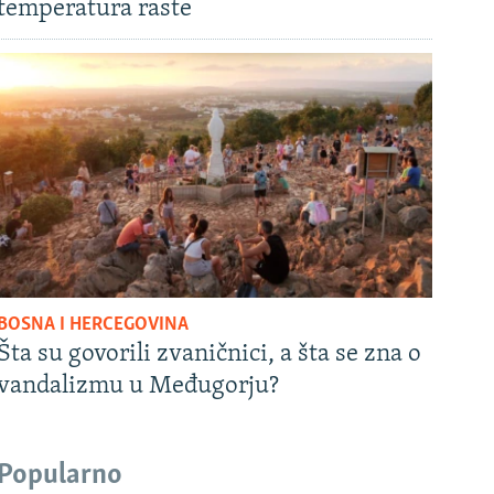
temperatura raste
BOSNA I HERCEGOVINA
Šta su govorili zvaničnici, a šta se zna o
vandalizmu u Međugorju?
Popularno