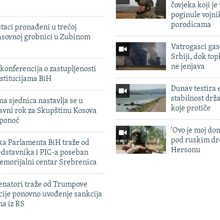
čovjeka koji je
poginule vojni
porodicama
taci pronađeni u trećoj
sovnoj grobnici u Zubinom
Vatrogasci gas
Srbiji, dok topl
ne jenjava
konferencija o zastupljenosti
stitucijama BiH
Dunav testira
stabilnost drž
na sjednica nastavlja se u
koje protiče
avni rok za Skupštinu Kosova
 ponoć
'Ovo je moj dom
pod ruskim dr
ka Parlamenta BiH traže od
Hersonu
edstavnika i PIC-a poseban
emorijalni centar Srebrenica
enatori traže od Trumpove
cije ponovno uvođenje sankcija
ma iz RS