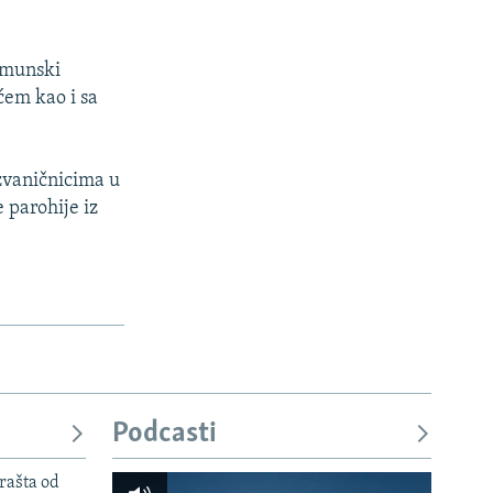
umunski
ćem kao i sa
 zvaničnicima u
 parohije iz
Podcasti
rašta od