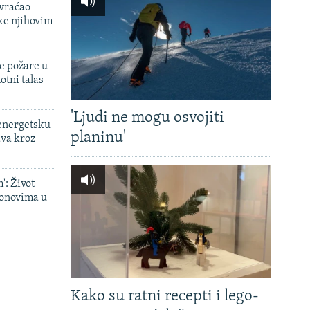
 vraćao
ke njihovim
e požare u
otni talas
'Ljudi ne mogu osvojiti
 energetsku
planinu'
ava kroz
': Život
onovima u
Kako su ratni recepti i lego-