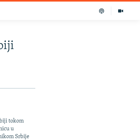
iji
biji tokom
nicu u
dnikom Srbije