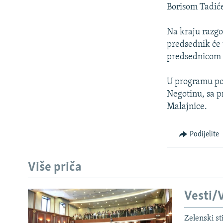
ISPRIČAJ MI
Borisom Tadiće
DNEVNO@RSE
Na kraju razgo
SPECIJALI RSE
predsednik će 
VIŠE OD NASLOVA
predsednicom 
GENOCID U SREBRENICI
U programu pos
POPLAVE I KLIZIŠTA U BIH 2024.
Negotinu, sa p
Malajnice.
TV LIBERTY
POST SCRIPTUM
Podijelite
MOJA EVROPA
TRI DECENIJE OD RATA U BIH
Više priča
SVE KARTE DEJTONA
Vesti/V
NASTANAK I RASPAD JUGOSLAVIJE
Zelenski st