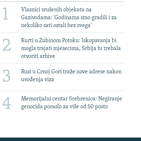
1
Vlasnici srušenih objekata na
Gazivodama: 'Godinama smo gradili i za
nekoliko sati ostali bez svega'
2
Kurti u Zubinom Potoku: Iskopavanja bi
mogla trajati mjesecima, Srbija bi trebala
otvoriti arhive
3
Rusi u Crnoj Gori traže nove adrese nakon
uvođenja viza
4
Memorijalni centar Srebrenica: Negiranje
genocida poraslo za više od 50 posto