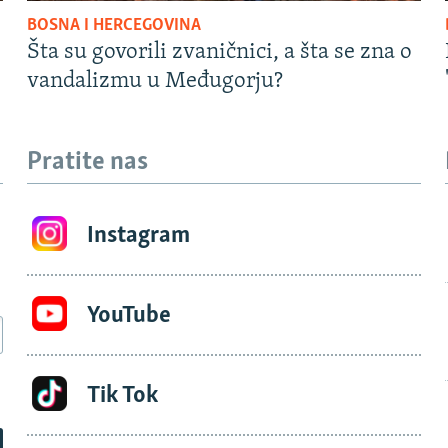
BOSNA I HERCEGOVINA
Šta su govorili zvaničnici, a šta se zna o
vandalizmu u Međugorju?
Pratite nas
Instagram
YouTube
Tik Tok