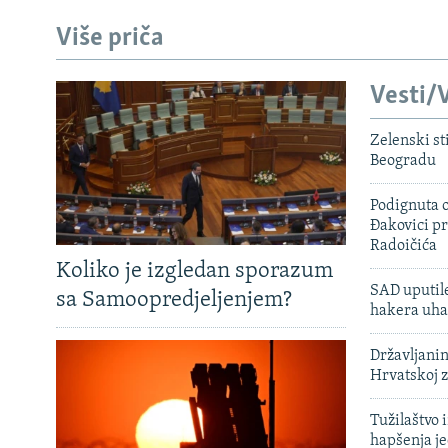
Više priča
Vesti/V
Zelenski st
Beogradu
Podignuta o
Đakovici pr
Radoičića
Koliko je izgledan sporazum
SAD uputile
sa Samoopredjeljenjem?
hakera uha
Državljanin
Hrvatskoj 
Tužilaštvo
hapšenja j