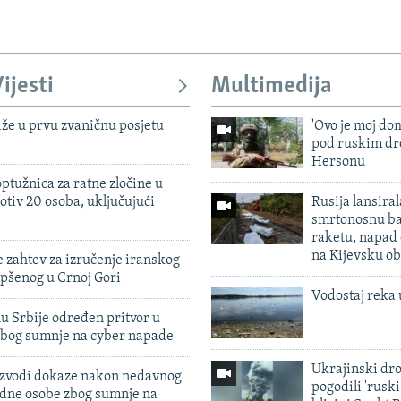
ijesti
Multimedija
iže u prvu zvaničnu posjetu
'Ovo je moj dom
pod ruskim dr
Hersonu
ptužnica za ratne zločine u
otiv 20 osoba, uključujući
Rusija lansiral
smrtonosnu ba
raketu, napad
na Kijevsku ob
 zahtev za izručenje iranskog
pšenog u Crnoj Gori
Vodostaj reka 
u Srbije određen pritvor u
zbog sumnje na cyber napade
Ukrajinski dr
 izvodi dokaze nakon nedavnog
pogodili 'rusk
edne osobe zbog sumnje na