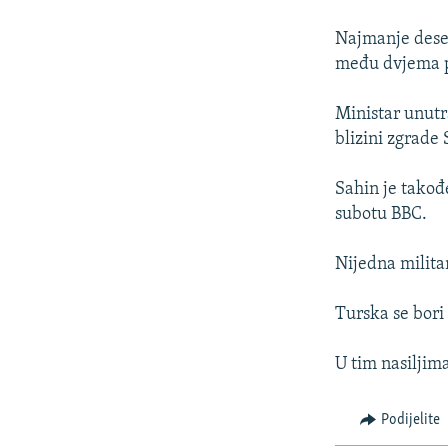
ISPRIČAJ MI
DNEVNO@RSE
Najmanje deset 
među dvjema p
SPECIJALI RSE
VIŠE OD NASLOVA
Ministar unutra
blizini zgrade 
GENOCID U SREBRENICI
POPLAVE I KLIZIŠTA U BIH 2024.
Sahin je takođ
subotu BBC.
TV LIBERTY
POST SCRIPTUM
Nijedna milita
MOJA EVROPA
Turska se bori
TRI DECENIJE OD RATA U BIH
SVE KARTE DEJTONA
U tim nasiljim
NASTANAK I RASPAD JUGOSLAVIJE
Podijelite