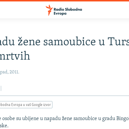
du žene samoubice u Tur
mrtvih
opad, 2011.
obodna Evropa u vaš Google izvor
e osobe su ubijene u napadu žene samoubice u gradu Bingo
ske.