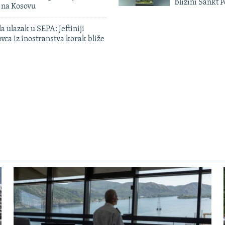
blizini Sankt 
n na Kosovu
a ulazak u SEPA: Jeftiniji
ovca iz inostranstva korak bliže