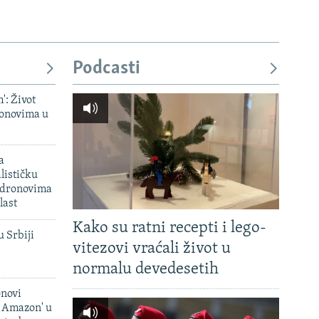
Podcasti
': Život
onovima u
a
lističku
 dronovima
last
Kako su ratni recepti i lego-
u Srbiji
vitezovi vraćali život u
normalu devedesetih
onovi
i Amazon' u