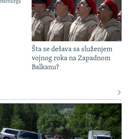
Peterburga
Šta se dešava sa služenjem
vojnog roka na Zapadnom
Balkanu?