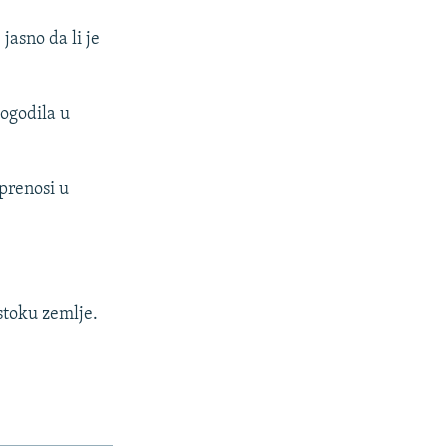
jasno da li je
dogodila u
prenosi u
stoku zemlje.