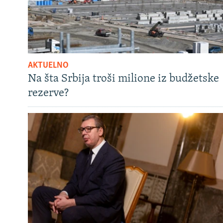
AKTUELNO
Na šta Srbija troši milione iz budžetske
rezerve?