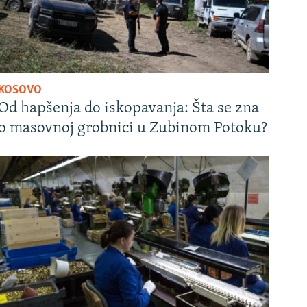
KOSOVO
Od hapšenja do iskopavanja: Šta se zna
o masovnoj grobnici u Zubinom Potoku?