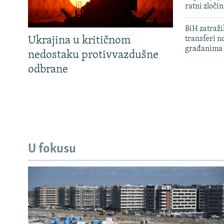
ratni zloči
BiH zatražil
Ukrajina u kritičnom
transferi n
građanima
nedostaku protivvazdušne
odbrane
U fokusu