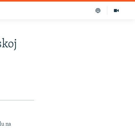
skoj
lu na