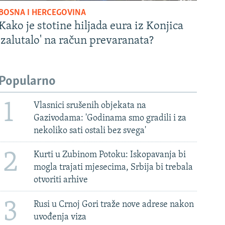
BOSNA I HERCEGOVINA
Kako je stotine hiljada eura iz Konjica
'zalutalo' na račun prevaranata?
Popularno
1
Vlasnici srušenih objekata na
Gazivodama: 'Godinama smo gradili i za
nekoliko sati ostali bez svega'
2
Kurti u Zubinom Potoku: Iskopavanja bi
mogla trajati mjesecima, Srbija bi trebala
otvoriti arhive
3
Rusi u Crnoj Gori traže nove adrese nakon
uvođenja viza