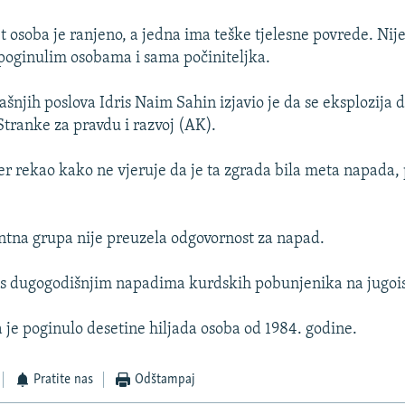
osoba je ranjeno, a jedna ima teške tjelesne povrede. Nije 
oginulim osobama i sama počiniteljka.
šnjih poslova Idris Naim Sahin izjavio je da se eksplozija 
Stranke za pravdu i razvoj (AK).
er rekao kako ne vjeruje da je ta zgrada bila meta napada, 
ntna grupa nije preuzela odgovornost za napad.
 s dugogodišnjim napadima kurdskih pobunjenika na jugoi
a je poginulo desetine hiljada osoba od 1984. godine.
Pratite nas
Odštampaj