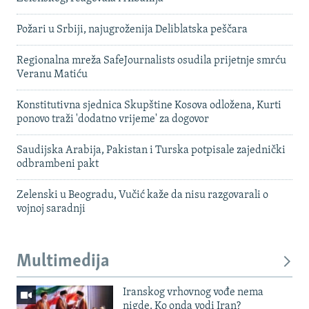
Požari u Srbiji, najugroženija Deliblatska peščara
Regionalna mreža SafeJournalists osudila prijetnje smrću
Veranu Matiću
Konstitutivna sjednica Skupštine Kosova odložena, Kurti
ponovo traži 'dodatno vrijeme' za dogovor
Saudijska Arabija, Pakistan i Turska potpisale zajednički
odbrambeni pakt
Zelenski u Beogradu, Vučić kaže da nisu razgovarali o
vojnoj saradnji
Multimedija
Iranskog vrhovnog vođe nema
nigde. Ko onda vodi Iran?