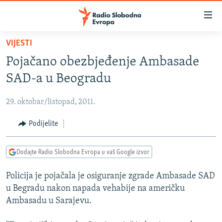
Dostupni
linkovi
Pređite
VIJESTI
na
VIJESTI
Pojačano obezbjeđenje Ambasade
glavni
BOSNA I HERCEGOVINA
sadržaj
SAD-a u Beogradu
SRBIJA
Pređite
na
29. oktobar/listopad, 2011.
KOSOVO
glavnu
CRNA GORA
Podijelite
navigaciju
Pređite
VIZUELNO
na
Dodajte Radio Slobodna Evropa u vaš Google izvor
PODCASTI
VIDEO
pretragu
Policija je pojačala je osiguranje zgrade Ambasade SAD
RAT U UKRAJINI
FOTOGALERIJE
u Begradu nakon napada vehabije na američku
KINA NA BALKANU
INFOGRAFIKE
Ambasadu u Sarajevu.
RSE PRIČE IZ SVIJETA