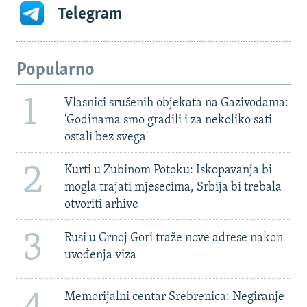
Telegram
Popularno
1
Vlasnici srušenih objekata na Gazivodama:
'Godinama smo gradili i za nekoliko sati
ostali bez svega'
2
Kurti u Zubinom Potoku: Iskopavanja bi
mogla trajati mjesecima, Srbija bi trebala
otvoriti arhive
3
Rusi u Crnoj Gori traže nove adrese nakon
uvođenja viza
Memorijalni centar Srebrenica: Negiranje