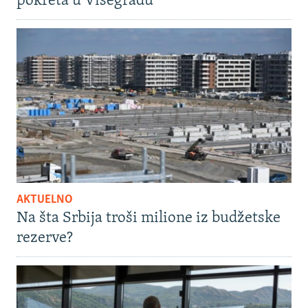
pokreta u Višegradu
AKTUELNO
Na šta Srbija troši milione iz budžetske
rezerve?