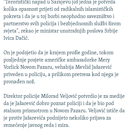
"Teroristički napad u Sarajevu još jedna je potvrda
ISPRIČAJ MI
kolika opasnost prijeti od radikalnih islamističkih
DNEVNO@RSE
pokreta i da je u toj borbi neophodno savezništvo i
partnerstvo svih policija i bezbjednosnih službi širom
SPECIJALI RSE
svjeta", rekao je ministar unutrašnjih poslova Srbije
VIŠE OD NASLOVA
Ivica Dačić.
PRATITE NAS
GENOCID U SREBRENICI
On je podsjetio da je krajem prošle godine, tokom
POPLAVE I KLIZIŠTA U BIH 2024.
posljednje posjete američke ambasadorke Mery
Vorlick Novom Pazaru, vehabija Mevlid Jašarević
TV LIBERTY
Sve RFE/RL stranice
priveden u policiju, a prilikom pretresa kod njega je
POST SCRIPTUM
pronađen nož.
MOJA EVROPA
Direktor policije Milorad Veljović potvrdio je za medije
TRI DECENIJE OD RATA U BIH
da je Jašarević dobro poznat policiji i da je bio pod
SVE KARTE DEJTONA
stalnom prismotrom u Novom Pazaru. Veljović ističe da
je protiv Jašarevića podnijeto nekoliko prijava za
NASTANAK I RASPAD JUGOSLAVIJE
remećenje javnog reda i mira.