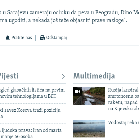
u u Sarajevu zameraju odluku da peva u Beogradu, Dino Me
ima ugoditi, a nekada još teže objasniti prave razloge".
Pratite nas
Odštampaj
ijesti
Multimedija
zgled glasačkih listića na prvim
Rusija lansiral
 novim tehnologijama u BiH
smrtonosnu ba
raketu, napad
na Kijevsku ob
 savez Kosova traži poziciju
ka
Vodostaj reka 
 ljudska prava: Iran od marta
jmanje 56 osoba