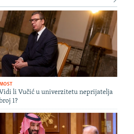
MOST
Vidi li Vučić u univerzitetu neprijatelja
broj 1?