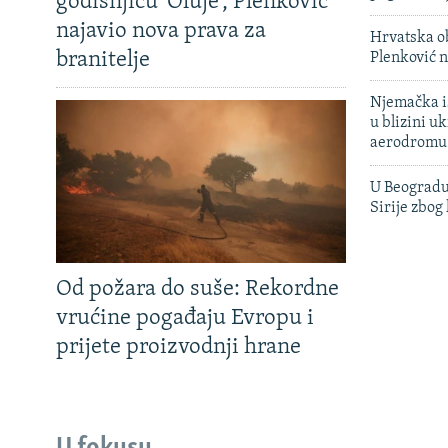
godišnjicu 'Oluje', Plenković
najavio nova prava za
Hrvatska ob
branitelje
Plenković n
Njemačka is
u blizini u
aerodromu
U Beogradu
Sirije zbog
Od požara do suše: Rekordne
vrućine pogađaju Evropu i
prijete proizvodnji hrane