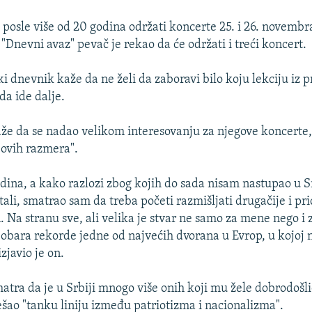
 posle više od 20 godina održati koncerte 25. i 26. novemb
 "Dnevni avaz" pevač je rekao da će održati i treći koncert.
i dnevnik kaže da ne želi da zaboravi bilo koju lekciju iz pro
 da ide dalje.
že da se nadao velikom interesovanju za njegove koncerte, 
 ovih razmera".
odina, a kako razlozi zbog kojih do sada nisam nastupao u Sr
ali, smatrao sam da treba početi razmišljati drugačije i pri
. Na stranu sve, ali velika je stvar ne samo za mene nego i
 obara rekorde jedne od najvećih dvorana u Evrop, u kojoj 
izjavio je on.
atra da je u Srbiji mnogo više onih koji mu žele dobrodošli
ešao "tanku liniju između patriotizma i nacionalizma".