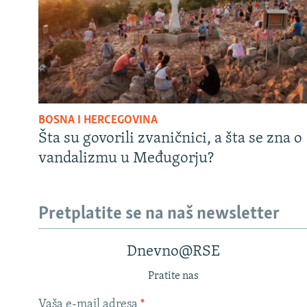
BOSNA I HERCEGOVINA
Šta su govorili zvaničnici, a šta se zna o
vandalizmu u Međugorju?
Pretplatite se na naš newsletter
Dnevno@RSE
Pratite nas
Vaša e-mail adresa
*