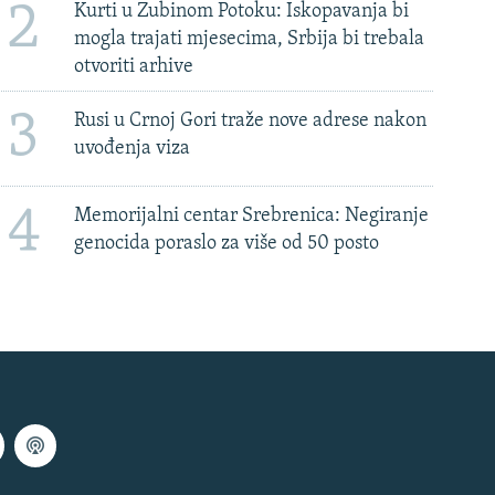
2
Kurti u Zubinom Potoku: Iskopavanja bi
mogla trajati mjesecima, Srbija bi trebala
otvoriti arhive
3
Rusi u Crnoj Gori traže nove adrese nakon
uvođenja viza
4
Memorijalni centar Srebrenica: Negiranje
genocida poraslo za više od 50 posto