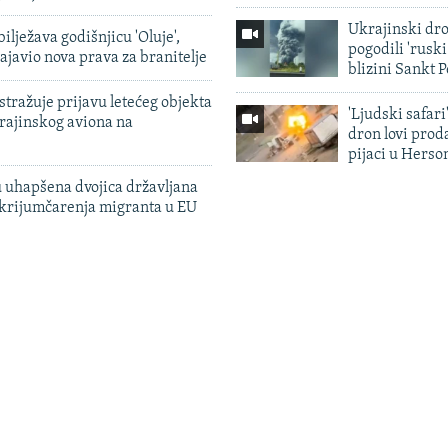
Ukrajinski dr
ilježava godišnjicu 'Oluje',
pogodili 'rusk
ajavio nova prava za branitelje
blizini Sankt 
tražuje prijavu letećeg objekta
'Ljudski safari
krajinskog aviona na
dron lovi prod
pijaci u Herso
 uhapšena dvojica državljana
 krijumčarenja migranta u EU