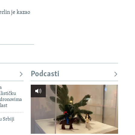
rlin je kazao
Podcasti
a
lističku
 dronovima
last
u Srbiji