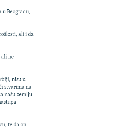
ra u Beogradu,
šlosti, ali i da
ali ne
biji, nisu u
ći stvarima na
 za našu zemlju
nastupa
cu, te da on