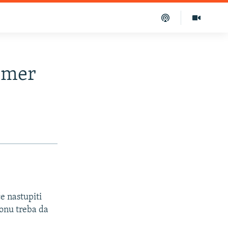
imer
e nastupiti
ionu treba da