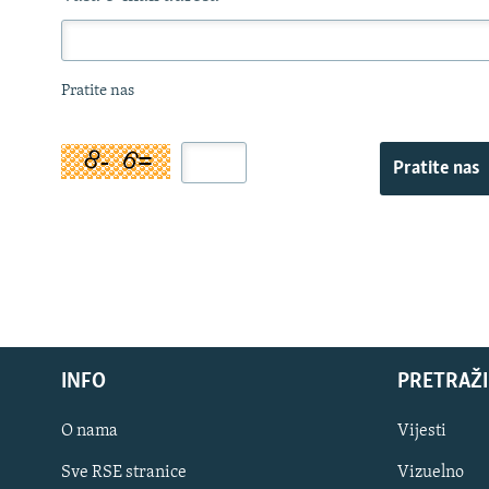
Pratite nas
Pratite nas
INFO
PRETRAŽI
O nama
Vijesti
Sve RSE stranice
Vizuelno
PRATITE NAS