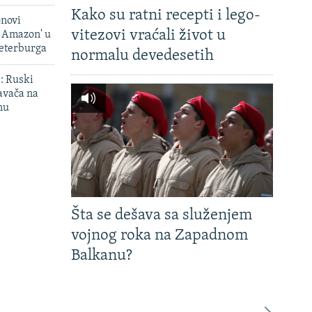
Kako su ratni recepti i lego-
onovi
vitezovi vraćali život u
i Amazon' u
Peterburga
normalu devedesetih
': Ruski
avača na
nu
Šta se dešava sa služenjem
vojnog roka na Zapadnom
Balkanu?