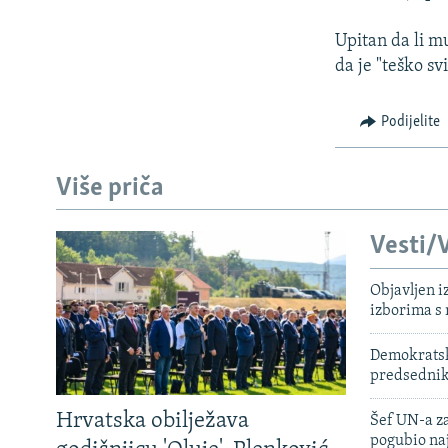
Upitan da li m
da je "teško sv
Podijelite
Više priča
Vesti/V
Objavljen i
izborima s
Demokratski
predsedni
Hrvatska obilježava
Šef UN-a za
pogubio na