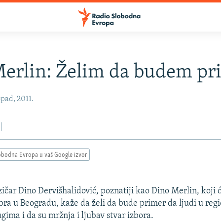
erlin: Želim da budem pr
opad, 2011.
obodna Evropa u vaš Google izvor
ičar Dino Dervišhalidović, poznatiji kao Dino Merlin, koji ć
a u Beogradu, kaže da želi da bude primer da ljudi u reg
ugima i da su mržnja i ljubav stvar izbora.