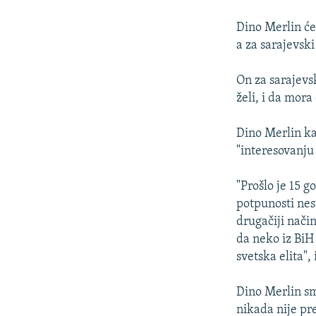
ISPRIČAJ MI
DNEVNO@RSE
Dino Merlin će
a za sarajevski
SPECIJALI RSE
VIŠE OD NASLOVA
On za sarajevsk
želi, i da mora
GENOCID U SREBRENICI
POPLAVE I KLIZIŠTA U BIH 2024.
Dino Merlin ka
"interesovanju
TV LIBERTY
POST SCRIPTUM
"Prošlo je 15 g
potpunosti nest
MOJA EVROPA
drugačiji način
TRI DECENIJE OD RATA U BIH
da neko iz BiH
SVE KARTE DEJTONA
svetska elita", 
NASTANAK I RASPAD JUGOSLAVIJE
Dino Merlin sm
nikada nije pr