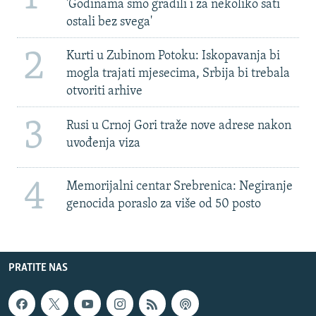
'Godinama smo gradili i za nekoliko sati
ostali bez svega'
2
Kurti u Zubinom Potoku: Iskopavanja bi
mogla trajati mjesecima, Srbija bi trebala
otvoriti arhive
3
Rusi u Crnoj Gori traže nove adrese nakon
uvođenja viza
4
Memorijalni centar Srebrenica: Negiranje
genocida poraslo za više od 50 posto
PRATITE NAS