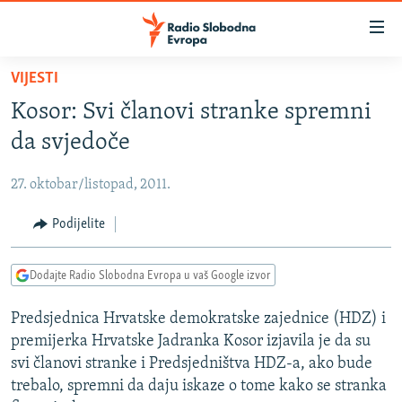
Dostupni
linkovi
Pređite
VIJESTI
na
VIJESTI
Kosor: Svi članovi stranke spremni
glavni
BOSNA I HERCEGOVINA
sadržaj
da svjedoče
SRBIJA
Pređite
na
27. oktobar/listopad, 2011.
KOSOVO
glavnu
CRNA GORA
Podijelite
navigaciju
Pređite
VIZUELNO
na
Dodajte Radio Slobodna Evropa u vaš Google izvor
PODCASTI
VIDEO
pretragu
Predsjednica Hrvatske demokratske zajednice (HDZ) i
RAT U UKRAJINI
FOTOGALERIJE
premijerka Hrvatske Jadranka Kosor izjavila je da su
KINA NA BALKANU
INFOGRAFIKE
svi članovi stranke i Predsjedništva HDZ-a, ako bude
trebalo, spremni da daju iskaze o tome kako se stranka
RSE PRIČE IZ SVIJETA