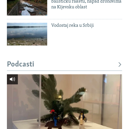
balističku raketu, napad dronovima
na Kijevsku oblast
Vodostaj reka u Srbiji
Podcasti