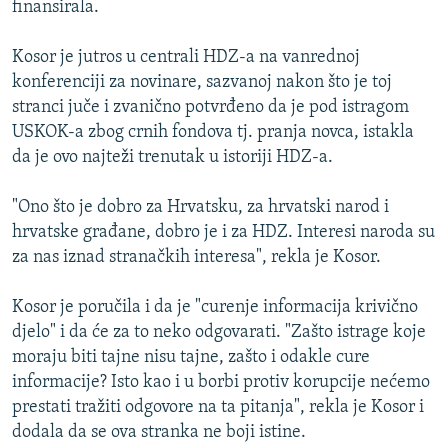
finansirala.
ISPRIČAJ MI
DNEVNO@RSE
Kosor je jutros u centrali HDZ-a na vanrednoj
konferenciji za novinare, sazvanoj nakon što je toj
SPECIJALI RSE
stranci juče i zvanično potvrđeno da je pod istragom
VIŠE OD NASLOVA
USKOK-a zbog crnih fondova tj. pranja novca, istakla
PRATITE NAS
da je ovo najteži trenutak u istoriji HDZ-a.
GENOCID U SREBRENICI
POPLAVE I KLIZIŠTA U BIH 2024.
"Ono što je dobro za Hrvatsku, za hrvatski narod i
hrvatske građane, dobro je i za HDZ. Interesi naroda su
TV LIBERTY
Sve RFE/RL stranice
za nas iznad stranačkih interesa", rekla je Kosor.
POST SCRIPTUM
Kosor je poručila i da je "curenje informacija krivično
MOJA EVROPA
djelo" i da će za to neko odgovarati. "Zašto istrage koje
TRI DECENIJE OD RATA U BIH
moraju biti tajne nisu tajne, zašto i odakle cure
SVE KARTE DEJTONA
informacije? Isto kao i u borbi protiv korupcije nećemo
prestati tražiti odgovore na ta pitanja", rekla je Kosor i
NASTANAK I RASPAD JUGOSLAVIJE
dodala da se ova stranka ne boji istine.