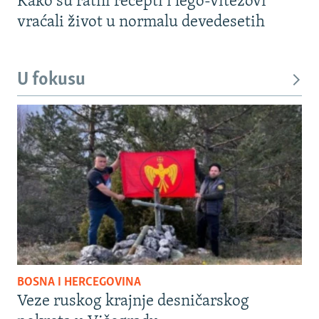
Kako su ratni recepti i lego-vitezovi
vraćali život u normalu devedesetih
U fokusu
BOSNA I HERCEGOVINA
Veze ruskog krajnje desničarskog