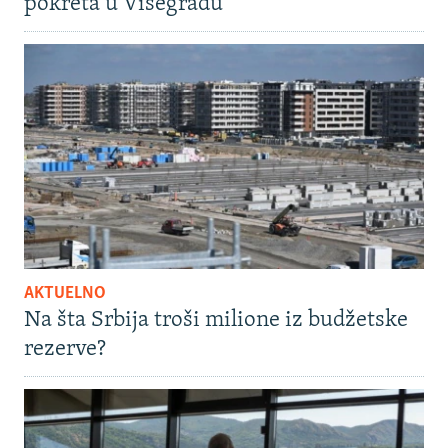
pokreta u Višegradu
AKTUELNO
Na šta Srbija troši milione iz budžetske
rezerve?