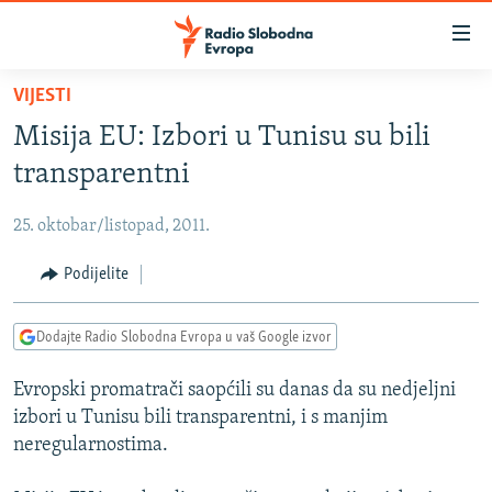
Dostupni
linkovi
Pređite
VIJESTI
na
VIJESTI
Misija EU: Izbori u Tunisu su bili
glavni
BOSNA I HERCEGOVINA
sadržaj
transparentni
SRBIJA
Pređite
na
25. oktobar/listopad, 2011.
KOSOVO
glavnu
CRNA GORA
Podijelite
navigaciju
Pređite
VIZUELNO
na
Dodajte Radio Slobodna Evropa u vaš Google izvor
PODCASTI
VIDEO
pretragu
Evropski promatrači saopćili su danas da su nedjeljni
RAT U UKRAJINI
FOTOGALERIJE
izbori u Tunisu bili transparentni, i s manjim
KINA NA BALKANU
INFOGRAFIKE
neregularnostima.
RSE PRIČE IZ SVIJETA