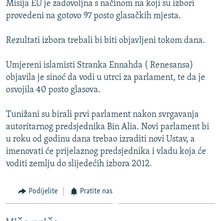
Misija EU je zadovoljna s načinom na koji su izbori
ISPRIČAJ MI
provedeni na gotovo 97 posto glasačkih mjesta.
DNEVNO@RSE
Rezultati izbora trebali bi biti objavljeni tokom dana.
SPECIJALI RSE
VIŠE OD NASLOVA
Umjereni islamisti Stranka Ennahda ( Renesansa)
PRATITE NAS
objavila je sinoć da vodi u utrci za parlament, te da je
GENOCID U SREBRENICI
osvojila 40 posto glasova.
POPLAVE I KLIZIŠTA U BIH 2024.
Tunižani su birali prvi parlament nakon svrgavanja
TV LIBERTY
Sve RFE/RL stranice
autoritarnog predsjednika Bin Alia. Novi parlament bi
POST SCRIPTUM
u roku od godinu dana trebao izraditi novi Ustav, a
imenovati će prijelaznog predsjednika i vladu koja će
MOJA EVROPA
voditi zemlju do slijedećih izbora 2012.
TRI DECENIJE OD RATA U BIH
SVE KARTE DEJTONA
Podijelite
Pratite nas
NASTANAK I RASPAD JUGOSLAVIJE