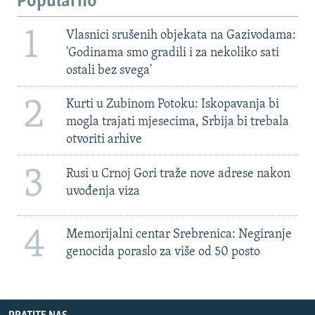
Popularno
1
Vlasnici srušenih objekata na Gazivodama:
'Godinama smo gradili i za nekoliko sati
ostali bez svega'
2
Kurti u Zubinom Potoku: Iskopavanja bi
mogla trajati mjesecima, Srbija bi trebala
otvoriti arhive
3
Rusi u Crnoj Gori traže nove adrese nakon
uvođenja viza
4
Memorijalni centar Srebrenica: Negiranje
genocida poraslo za više od 50 posto