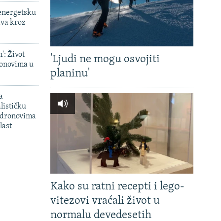
 energetsku
ava kroz
': Život
'Ljudi ne mogu osvojiti
onovima u
planinu'
a
lističku
 dronovima
last
Kako su ratni recepti i lego-
vitezovi vraćali život u
normalu devedesetih