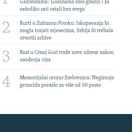
Gazivodama: 'Godinama smo gradili i za
nekoliko sati ostali bez svega'
2
Kurti u Zubinom Potoku: Iskopavanja bi
mogla trajati mjesecima, Srbija bi trebala
otvoriti arhive
3
Rusi u Crnoj Gori traže nove adrese nakon
uvođenja viza
4
Memorijalni centar Srebrenica: Negiranje
genocida poraslo za više od 50 posto