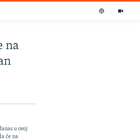
e na
an
danas u ovoj
da će na