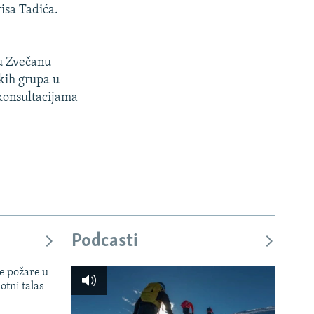
isa Tadića.
 u Zvečanu
čkih grupa u
konsultacijama
Podcasti
e požare u
otni talas