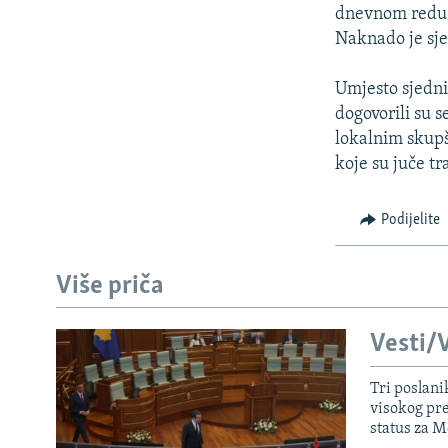
ISPRIČAJ MI
dnevnom redu b
DNEVNO@RSE
Naknado je sje
SPECIJALI RSE
Umjesto sjedni
VIŠE OD NASLOVA
dogovorili su 
lokalnim skup
GENOCID U SREBRENICI
koje su juče tr
POPLAVE I KLIZIŠTA U BIH 2024.
TV LIBERTY
Podijelite
POST SCRIPTUM
Više priča
MOJA EVROPA
TRI DECENIJE OD RATA U BIH
Vesti/V
SVE KARTE DEJTONA
Tri poslani
NASTANAK I RASPAD JUGOSLAVIJE
visokog pr
status za M