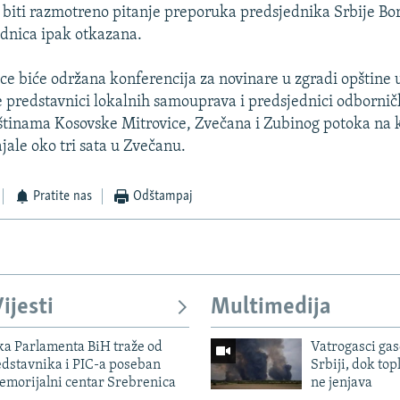
iti razmotreno pitanje preporuka predsjednika Srbije Bor
dnica ipak otkazana.
ce biće održana konferencija za novinare u zgradi opštine
se predstavnici lokalnih samouprava i predsjednici odborni
štinama Kosovske Mitrovice, Zvečana i Zubinog potoka na 
ajale oko tri sata u Zvečanu.
Pratite nas
Odštampaj
ijesti
Multimedija
ka Parlamenta BiH traže od
Vatrogasci gas
edstavnika i PIC-a poseban
Srbiji, dok topl
emorijalni centar Srebrenica
ne jenjava