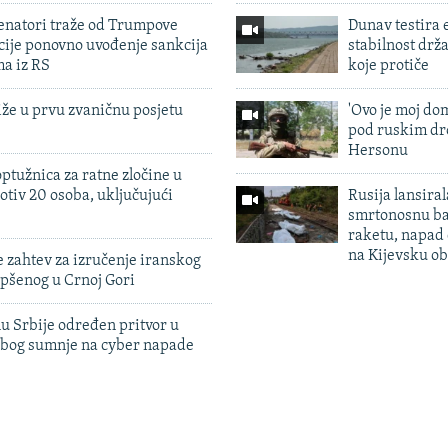
enatori traže od Trumpove
Dunav testira
cije ponovno uvođenje sankcija
stabilnost drž
ma iz RS
koje protiče
iže u prvu zvaničnu posjetu
'Ovo je moj dom
pod ruskim dr
Hersonu
ptužnica za ratne zločine u
otiv 20 osoba, uključujući
Rusija lansiral
smrtonosnu ba
raketu, napad
na Kijevsku ob
 zahtev za izručenje iranskog
pšenog u Crnoj Gori
u Srbije određen pritvor u
zbog sumnje na cyber napade