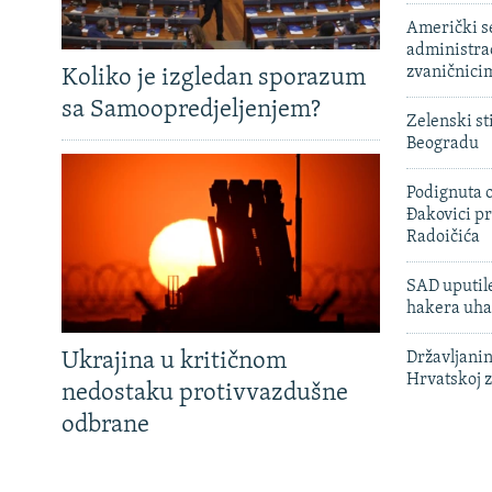
Američki s
administra
zvaničnici
Koliko je izgledan sporazum
sa Samoopredjeljenjem?
Zelenski st
Beogradu
Podignuta o
Đakovici pr
Radoičića
SAD uputile
hakera uha
Ukrajina u kritičnom
Državljanin
Hrvatskoj 
nedostaku protivvazdušne
odbrane