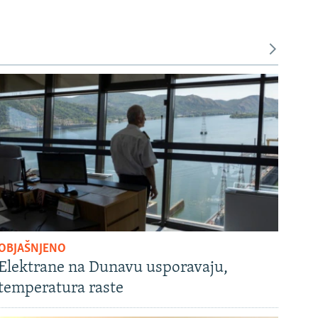
OBJAŠNJENO
Elektrane na Dunavu usporavaju,
temperatura raste