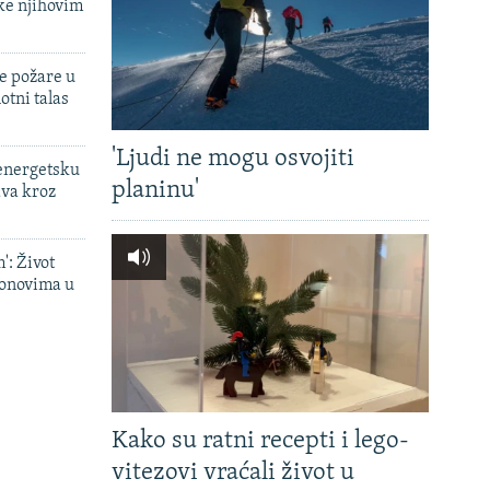
ke njihovim
e požare u
otni talas
'Ljudi ne mogu osvojiti
 energetsku
planinu'
ava kroz
': Život
onovima u
Kako su ratni recepti i lego-
vitezovi vraćali život u