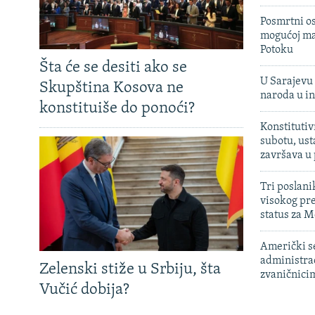
Posmrtni os
mogućoj ma
Potoku
Šta će se desiti ako se
U Sarajevu 
Skupština Kosova ne
naroda u in
konstituiše do ponoći?
Konstitutiv
subotu, ust
završava u
Tri poslani
visokog pr
status za M
Američki s
administra
Zelenski stiže u Srbiju, šta
zvaničnici
Vučić dobija?