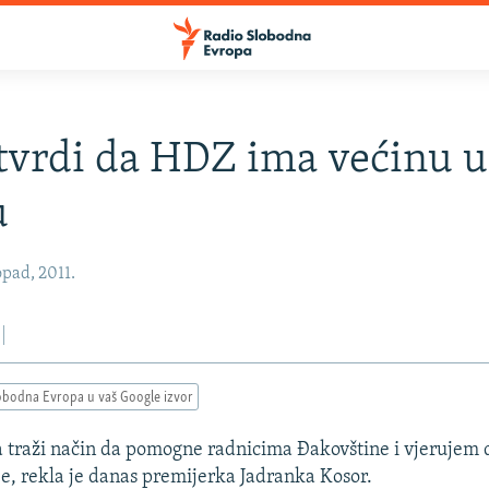
tvrdi da HDZ ima većinu u
u
opad, 2011.
obodna Evropa u vaš Google izvor
 traži način da pomogne radnicima Đakovštine i vjerujem
je, rekla je danas premijerka Jadranka Kosor.