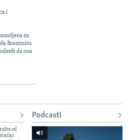
ca i
 zamoljena za
oša Branimiru
dodavši da ona
Podcasti
rašta od
 vraćao