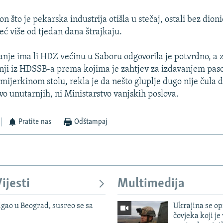
n što je pekarska industrija otišla u stečaj, ostali bez dioni
eć više od tjedan dana štrajkaju.
tanje ima li HDZ većinu u Saboru odgovorila je potvrdno, a
nji iz HDSSB-a prema kojima je zahtjev za izdavanjem pas
mijerkinom stolu, rekla je da nešto gluplje dugo nije čula 
vo unutarnjih, ni Ministarstvo vanjskih poslova.
Pratite nas
Odštampaj
ijesti
Multimedija
igao u Beograd, susreo se sa
Ukrajina se op
čovjeka koji je