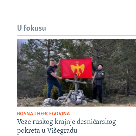
U fokusu
BOSNA I HERCEGOVINA
Veze ruskog krajnje desničarskog
pokreta u Višegradu