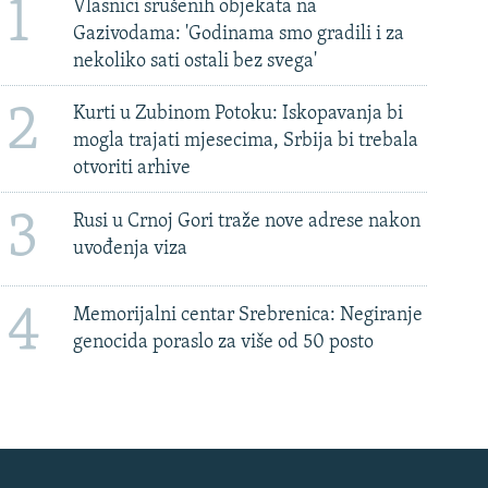
1
Vlasnici srušenih objekata na
Gazivodama: 'Godinama smo gradili i za
nekoliko sati ostali bez svega'
2
Kurti u Zubinom Potoku: Iskopavanja bi
mogla trajati mjesecima, Srbija bi trebala
otvoriti arhive
3
Rusi u Crnoj Gori traže nove adrese nakon
uvođenja viza
4
Memorijalni centar Srebrenica: Negiranje
genocida poraslo za više od 50 posto