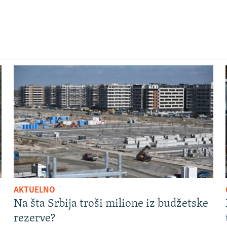
AKTUELNO
Na šta Srbija troši milione iz budžetske
rezerve?