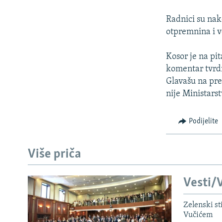
ISPRIČAJ MI
DNEVNO@RSE
Radnici su nako
otpremnina i v
SPECIJALI RSE
VIŠE OD NASLOVA
Kosor je na pi
komentar tvrd
GENOCID U SREBRENICI
Glavašu na pre
POPLAVE I KLIZIŠTA U BIH 2024.
nije Ministarst
TV LIBERTY
Podijelite
POST SCRIPTUM
MOJA EVROPA
Više priča
TRI DECENIJE OD RATA U BIH
SVE KARTE DEJTONA
Vesti/V
NASTANAK I RASPAD JUGOSLAVIJE
Zelenski st
Vučićem