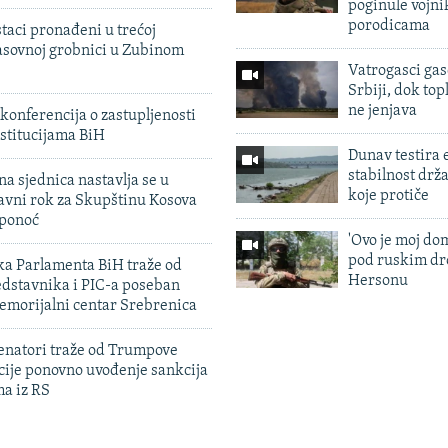
poginule vojni
porodicama
taci pronađeni u trećoj
sovnoj grobnici u Zubinom
Vatrogasci gas
Srbiji, dok topl
ne jenjava
konferencija o zastupljenosti
stitucijama BiH
Dunav testira
stabilnost drž
na sjednica nastavlja se u
koje protiče
avni rok za Skupštinu Kosova
 ponoć
'Ovo je moj dom
pod ruskim dr
ka Parlamenta BiH traže od
Hersonu
edstavnika i PIC-a poseban
emorijalni centar Srebrenica
enatori traže od Trumpove
cije ponovno uvođenje sankcija
ma iz RS