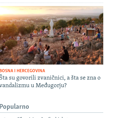
BOSNA I HERCEGOVINA
Šta su govorili zvaničnici, a šta se zna o
vandalizmu u Međugorju?
Popularno