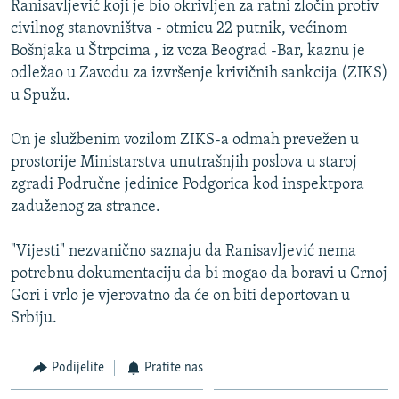
Ranisavljević koji je bio okrivljen za ratni zločin protiv
ISPRIČAJ MI
civilnog stanovništva - otmicu 22 putnik, većinom
DNEVNO@RSE
Bošnjaka u Štrpcima , iz voza Beograd -Bar, kaznu je
odležao u Zavodu za izvršenje krivičnih sankcija (ZIKS)
SPECIJALI RSE
u Spužu.
VIŠE OD NASLOVA
PRATITE NAS
On je službenim vozilom ZIKS-a odmah prevežen u
GENOCID U SREBRENICI
prostorije Ministarstva unutrašnjih poslova u staroj
POPLAVE I KLIZIŠTA U BIH 2024.
zgradi Područne jedinice Podgorica kod inspektpora
zaduženog za strance.
TV LIBERTY
Sve RFE/RL stranice
POST SCRIPTUM
"Vijesti" nezvanično saznaju da Ranisavljević nema
potrebnu dokumentaciju da bi mogao da boravi u Crnoj
MOJA EVROPA
Gori i vrlo je vjerovatno da će on biti deportovan u
TRI DECENIJE OD RATA U BIH
Srbiju.
SVE KARTE DEJTONA
Podijelite
Pratite nas
NASTANAK I RASPAD JUGOSLAVIJE