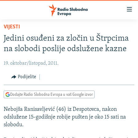
Dostupni
linkovi
Pređite
VIJESTI
na
VIJESTI
Jedini osuđeni za zločin u Štrpcima
glavni
BOSNA I HERCEGOVINA
sadržaj
na slobodi poslije odslužene kazne
SRBIJA
Pređite
na
19. oktobar/listopad, 2011.
KOSOVO
glavnu
CRNA GORA
Podijelite
navigaciju
Pređite
VIZUELNO
na
Dodajte Radio Slobodna Evropa u vaš Google izvor
PODCASTI
VIDEO
pretragu
Nebojša Ranisavljević (46) iz Despotovca, nakon
RAT U UKRAJINI
FOTOGALERIJE
odslužene 15-godišnje robije pušten je oko 15 sati na
KINA NA BALKANU
INFOGRAFIKE
slobodu.
RSE PRIČE IZ SVIJETA