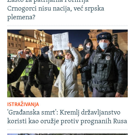
Zašto za patrijarha Porfirija
Crnogorci nisu nacija, već srpska
plemena?
ISTRAŽIVANJA
'Građanska smrt': Kremlj državljanstvo
koristi kao oružje protiv prognanih Rusa