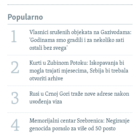
Popularno
1
Vlasnici srušenih objekata na Gazivodama:
'Godinama smo gradili i za nekoliko sati
ostali bez svega'
2
Kurti u Zubinom Potoku: Iskopavanja bi
mogla trajati mjesecima, Srbija bi trebala
otvoriti arhive
3
Rusi u Crnoj Gori traže nove adrese nakon
uvođenja viza
4
Memorijalni centar Srebrenica: Negiranje
genocida poraslo za više od 50 posto