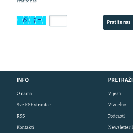
Pratite nas
Pratite nas
INFO
PRETRAŽI
O nama
Vijesti
Sve RSE stranice
Vizuelno
PRATITE NAS
RSS
Podcasti
Kontakti
Newsletter