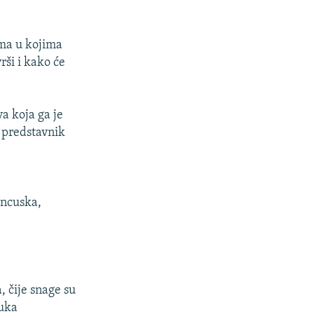
ama u kojima
rši i kako će
va koja ga je
 predstavnik
rancuska,
, čije snage su
luka