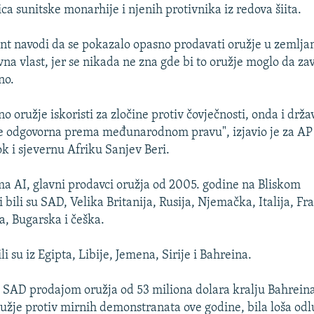
ca sunitske monarhije i njenih protivnika iz redova šiita.
t navodi da se pokazalo opasno prodavati oružje u zemlj
vna vlast, jer se nikada ne zna gde bi to oružje moglo da zav
no.
o oružje iskoristi za zločine protiv čovječnosti, onda i drža
je odgovorna prema međunarodnom pravu", izjavio je za AP
tok i sjevernu Afriku Sanjev Beri.
 AI, glavni prodavci oružja od 2005. godine na Bliskom
ci bili su SAD, Velika Britanija, Rusija, Njemačka, Italija, F
ja, Bugarska i češka.
li su iz Egipta, Libije, Jemena, Sirije i Bahreina.
i SAD prodajom oružja od 53 miliona dolara kralju Bahreina
oružje protiv mirnih demonstranata ove godine, bila loša od