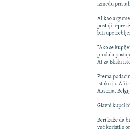
ISPRIČAJ MI
između pristali
DNEVNO@RSE
AI kao argumen
SPECIJALI RSE
postoji represi
VIŠE OD NASLOVA
biti upotreblje
GENOCID U SREBRENICI
"Ako se kupljen
POPLAVE I KLIZIŠTA U BIH 2024.
prodala posta
AI za Bliski is
TV LIBERTY
POST SCRIPTUM
Prema podacima
istoku i u Afri
MOJA EVROPA
Austrija, Belgi
TRI DECENIJE OD RATA U BIH
SVE KARTE DEJTONA
Glavni kupci bi
NASTANAK I RASPAD JUGOSLAVIJE
Beri kaže da b
već koristile 