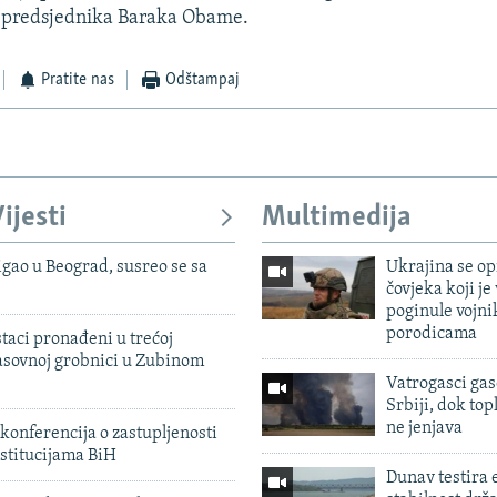
e predsjednika Baraka Obame.
Pratite nas
Odštampaj
ijesti
Multimedija
igao u Beograd, susreo se sa
Ukrajina se op
čovjeka koji je
poginule vojni
porodicama
taci pronađeni u trećoj
sovnoj grobnici u Zubinom
Vatrogasci gas
Srbiji, dok topl
ne jenjava
konferencija o zastupljenosti
stitucijama BiH
Dunav testira