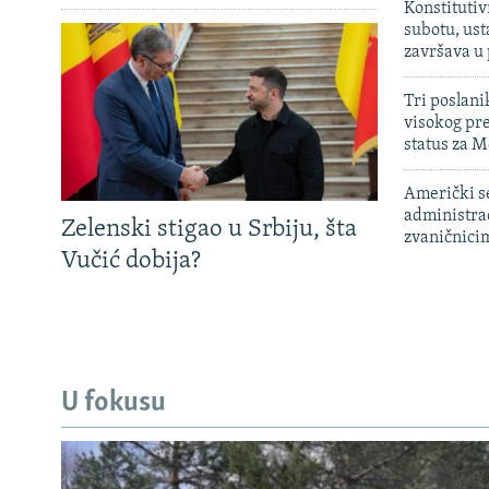
Konstitutiv
subotu, ust
završava u
Tri poslani
visokog pr
status za M
Američki s
administra
Zelenski stigao u Srbiju, šta
zvaničnici
Vučić dobija?
U fokusu