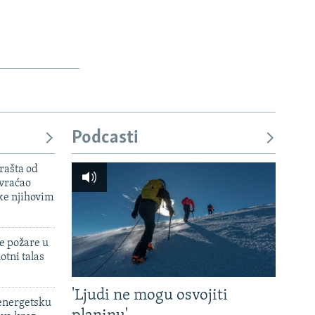
Podcasti
rašta od
 vraćao
ke njihovim
e požare u
otni talas
'Ljudi ne mogu osvojiti
 energetsku