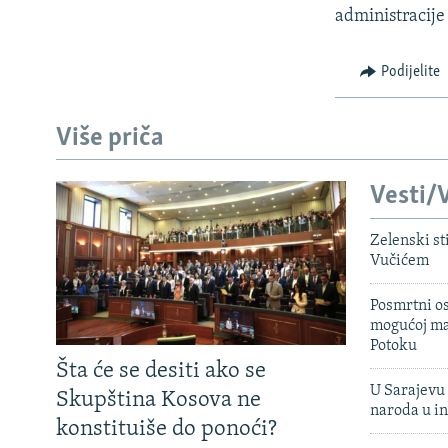
administracij
Podijelite
Više priča
Vesti/V
Zelenski st
Vučićem
Posmrtni os
mogućoj ma
Potoku
Šta će se desiti ako se
U Sarajevu 
Skupština Kosova ne
naroda u in
konstituiše do ponoći?