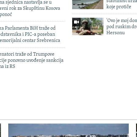
stabilnost drž
na sjednica nastavlja se u
koje protiče
avni rok za Skupštinu Kosova
 ponoć
'Ovo je moj dom
pod ruskim dr
ka Parlamenta BiH traže od
Hersonu
edstavnika i PIC-a poseban
emorijalni centar Srebrenica
enatori traže od Trumpove
cije ponovno uvođenje sankcija
ma iz RS