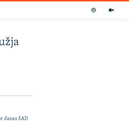
ružja
je danas SAD