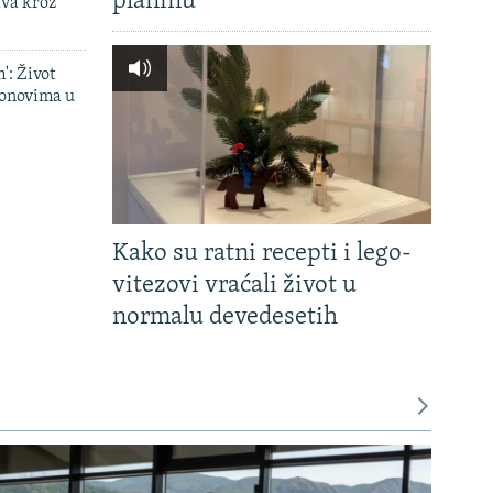
planinu'
ava kroz
': Život
onovima u
Kako su ratni recepti i lego-
vitezovi vraćali život u
normalu devedesetih