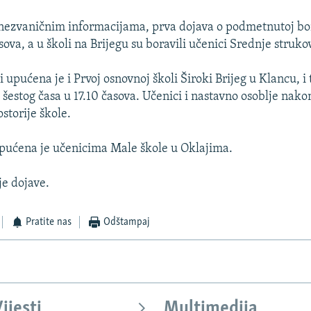
nezvaničnim informacijama, prva dojava o podmetnutoj b
sova, a u školi na Brijegu su boravili učenici Srednje struko
 upućena je i Prvoj osnovnoj školi Široki Brijeg u Klancu, 
šestog časa u 17.10 časova. Učenici i nastavno osoblje nako
ostorije škole.
pućena je učenicima Male škole u Oklajima.
uje dojave.
Pratite nas
Odštampaj
ijesti
Multimedija