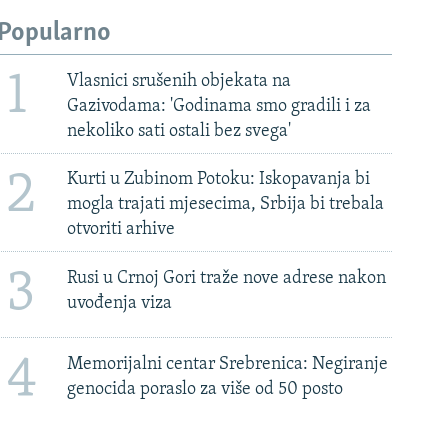
Popularno
1
Vlasnici srušenih objekata na
Gazivodama: 'Godinama smo gradili i za
nekoliko sati ostali bez svega'
2
Kurti u Zubinom Potoku: Iskopavanja bi
mogla trajati mjesecima, Srbija bi trebala
otvoriti arhive
3
Rusi u Crnoj Gori traže nove adrese nakon
uvođenja viza
4
Memorijalni centar Srebrenica: Negiranje
genocida poraslo za više od 50 posto