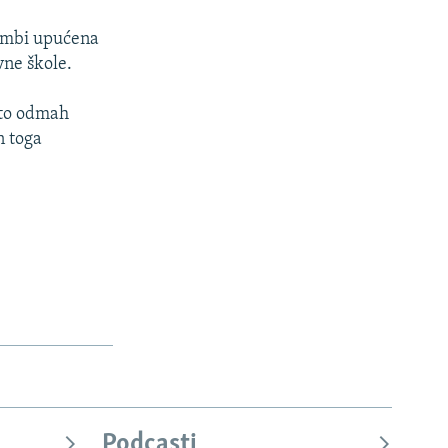
ombi upućena
vne škole.
i to odmah
n toga
Podcasti