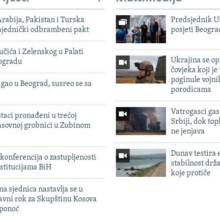
rabija, Pakistan i Turska
Predsjednik U
zajednički odbrambeni pakt
posjeti Beogr
čića i Zelenskog u Palati
Ukrajina se op
eogradu
čovjeka koji je
poginule vojni
igao u Beograd, susreo se sa
porodicama
Vatrogasci gas
taci pronađeni u trećoj
Srbiji, dok topl
sovnoj grobnici u Zubinom
ne jenjava
Dunav testira
konferencija o zastupljenosti
stabilnost drž
stitucijama BiH
koje protiče
na sjednica nastavlja se u
avni rok za Skupštinu Kosova
 ponoć