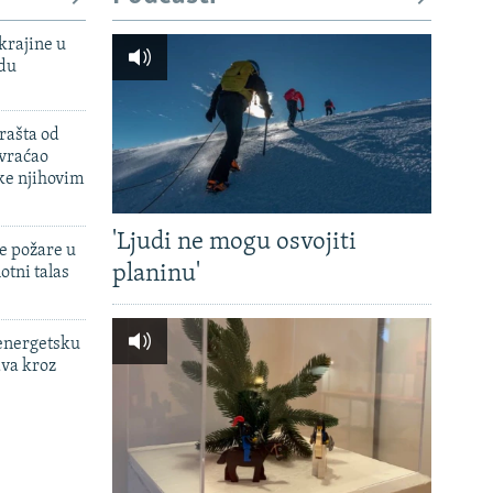
krajine u
adu
rašta od
 vraćao
ke njihovim
'Ljudi ne mogu osvojiti
e požare u
planinu'
otni talas
 energetsku
ava kroz