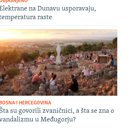
OBJAŠNJENO
Elektrane na Dunavu usporavaju,
temperatura raste
BOSNA I HERCEGOVINA
Šta su govorili zvaničnici, a šta se zna o
vandalizmu u Međugorju?