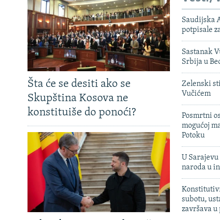
Saudijska A
potpisale 
Sastanak Vu
Srbija u B
Šta će se desiti ako se
Zelenski st
Vučićem
Skupština Kosova ne
konstituiše do ponoći?
Posmrtni os
mogućoj ma
Potoku
U Sarajevu 
naroda u in
Konstitutiv
subotu, ust
završava u