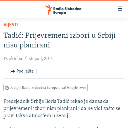
Dostupni
linkovi
Pređite
VIJESTI
na
VIJESTI
Tadić: Prijevremeni izbori u Srbiji
glavni
BOSNA I HERCEGOVINA
sadržaj
nisu planirani
SRBIJA
Pređite
na
17. oktobar/listopad, 2011.
KOSOVO
glavnu
CRNA GORA
Podijelite
navigaciju
Pređite
VIZUELNO
na
Dodajte Radio Slobodna Evropa u vaš Google izvor
PODCASTI
VIDEO
pretragu
Predsjednik Srbije Boris Tadić rekao je danas da
RAT U UKRAJINI
FOTOGALERIJE
prijevremeni izbori nisu planirani i da ne vidi zašto se
KINA NA BALKANU
INFOGRAFIKE
pravi takva atmosfera u zemlji.
RSE PRIČE IZ SVIJETA