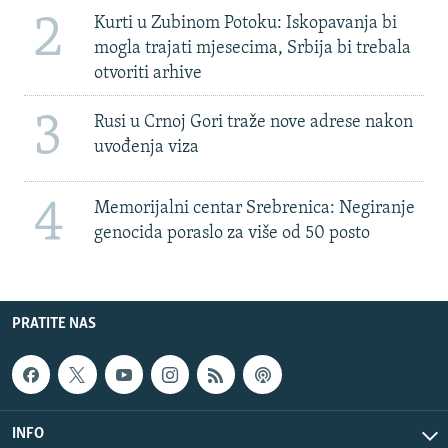
2
Kurti u Zubinom Potoku: Iskopavanja bi
mogla trajati mjesecima, Srbija bi trebala
otvoriti arhive
3
Rusi u Crnoj Gori traže nove adrese nakon
uvođenja viza
4
Memorijalni centar Srebrenica: Negiranje
genocida poraslo za više od 50 posto
PRATITE NAS
INFO