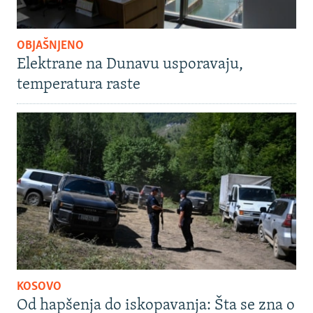
OBJAŠNJENO
Elektrane na Dunavu usporavaju,
temperatura raste
KOSOVO
Od hapšenja do iskopavanja: Šta se zna o