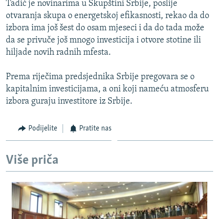
Tadić je novinarima u Skupštini Srbije, poslije
ISPRIČAJ MI
otvaranja skupa o energetskoj efikasnosti, rekao da do
DNEVNO@RSE
izbora ima još šest do osam mjeseci i da do tada može
da se privuče još mnogo investicija i otvore stotine ili
SPECIJALI RSE
hiljade novih radnih mfesta.
VIŠE OD NASLOVA
PRATITE NAS
Prema riječima predsjednika Srbije pregovara se o
GENOCID U SREBRENICI
kapitalnim investicijama, a oni koji nameću atmosferu
POPLAVE I KLIZIŠTA U BIH 2024.
izbora guraju investitore iz Srbije.
TV LIBERTY
Sve RFE/RL stranice
Podijelite
Pratite nas
POST SCRIPTUM
MOJA EVROPA
Više priča
TRI DECENIJE OD RATA U BIH
SVE KARTE DEJTONA
NASTANAK I RASPAD JUGOSLAVIJE