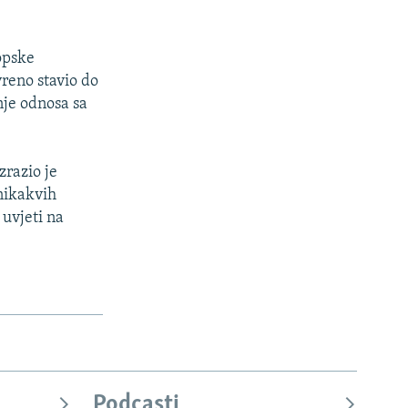
opske
vreno stavio do
šnje odnosa sa
zrazio je
nikakvih
 uvjeti na
.
Podcasti