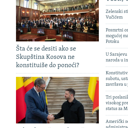
Zelenski st
Vučićem
Posmrtni os
mogućoj ma
Potoku
Šta će se desiti ako se
U Sarajevu 
Skupština Kosova ne
naroda u in
konstituiše do ponoći?
Konstitutiv
subotu, ust
završava u
Tri poslani
visokog pr
status za M
Američki s
administra