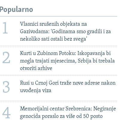
Popularno
1
Vlasnici srušenih objekata na
Gazivodama: 'Godinama smo gradili i za
nekoliko sati ostali bez svega'
2
Kurti u Zubinom Potoku: Iskopavanja bi
mogla trajati mjesecima, Srbija bi trebala
otvoriti arhive
3
Rusi u Crnoj Gori traže nove adrese nakon
uvođenja viza
4
Memorijalni centar Srebrenica: Negiranje
genocida poraslo za više od 50 posto