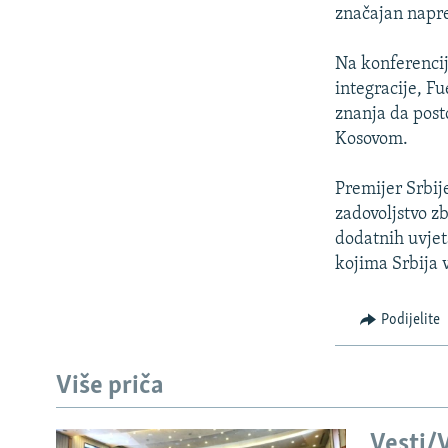
ISPRIČAJ MI
značajan napre
DNEVNO@RSE
Na konferencij
SPECIJALI RSE
integracije, Fu
VIŠE OD NASLOVA
znanja da posto
Kosovom.
GENOCID U SREBRENICI
POPLAVE I KLIZIŠTA U BIH 2024.
Premijer Srbij
zadovoljstvo z
TV LIBERTY
dodatnih uvjeta
POST SCRIPTUM
kojima Srbija 
MOJA EVROPA
Podijelite
TRI DECENIJE OD RATA U BIH
SVE KARTE DEJTONA
Više priča
NASTANAK I RASPAD JUGOSLAVIJE
Vesti/V