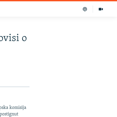
visi o
opska komisija
postignut