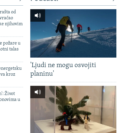
rašta od
 vraćao
ke njihovim
e požare u
otni talas
'Ljudi ne mogu osvojiti
 energetsku
planinu'
ava kroz
': Život
onovima u