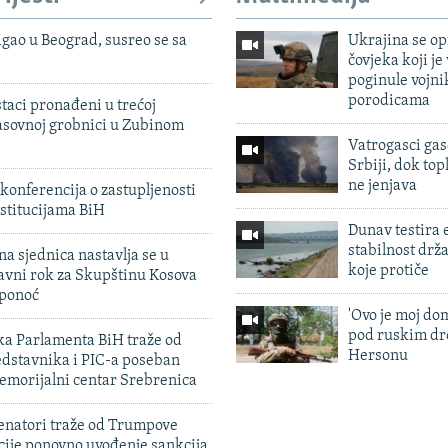
igao u Beograd, susreo se sa
Ukrajina se op
čovjeka koji je
poginule vojni
porodicama
taci pronađeni u trećoj
sovnoj grobnici u Zubinom
Vatrogasci gas
Srbiji, dok topl
ne jenjava
konferencija o zastupljenosti
stitucijama BiH
Dunav testira
stabilnost drž
na sjednica nastavlja se u
koje protiče
avni rok za Skupštinu Kosova
 ponoć
'Ovo je moj dom
pod ruskim dr
ka Parlamenta BiH traže od
Hersonu
edstavnika i PIC-a poseban
emorijalni centar Srebrenica
enatori traže od Trumpove
cije ponovno uvođenje sankcija