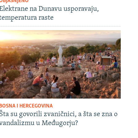
OBJAŠNJENO
Elektrane na Dunavu usporavaju,
temperatura raste
BOSNA I HERCEGOVINA
Šta su govorili zvaničnici, a šta se zna o
vandalizmu u Međugorju?