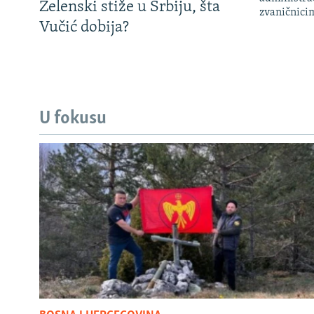
Zelenski stiže u Srbiju, šta
zvaničnici
Vučić dobija?
U fokusu