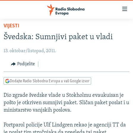
Dostupni
linkovi
Pređite
VIJESTI
na
VIJESTI
Švedska: Sumnjivi paket u vladi
glavni
BOSNA I HERCEGOVINA
sadržaj
13. oktobar/listopad, 2011.
SRBIJA
Pređite
na
KOSOVO
Podijelite
glavnu
CRNA GORA
navigaciju
Dodajte Radio Slobodna Evropa u vaš Google izvor
Pređite
VIZUELNO
na
Dio zgrade švedske vlade u Stokholmu evaukuisan je
PODCASTI
VIDEO
pretragu
pošto je otkriven sumnjivi paket. Sličan paket poslat i u
RAT U UKRAJINI
FOTOGALERIJE
ministarstvo vanjskih poslova.
KINA NA BALKANU
INFOGRAFIKE
Portparol policije Ulf Lindgren rekao je agenciji TT da
RSE PRIČE IZ SVIJETA
je poslat tim stručnjaka da pregleda taj paket.