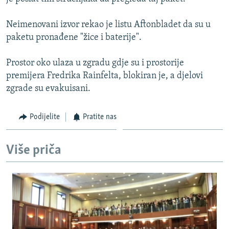
ISPRIČAJ MI
Neimenovani izvor rekao je listu Aftonbladet da su u
DNEVNO@RSE
paketu pronađene "žice i baterije".
SPECIJALI RSE
Prostor oko ulaza u zgradu gdje su i prostorije
VIŠE OD NASLOVA
PRATITE NAS
premijera Fredrika Rainfelta, blokiran je, a djelovi
GENOCID U SREBRENICI
zgrade su evakuisani.
POPLAVE I KLIZIŠTA U BIH 2024.
Podijelite
Pratite nas
TV LIBERTY
Sve RFE/RL stranice
POST SCRIPTUM
Više priča
MOJA EVROPA
TRI DECENIJE OD RATA U BIH
SVE KARTE DEJTONA
NASTANAK I RASPAD JUGOSLAVIJE