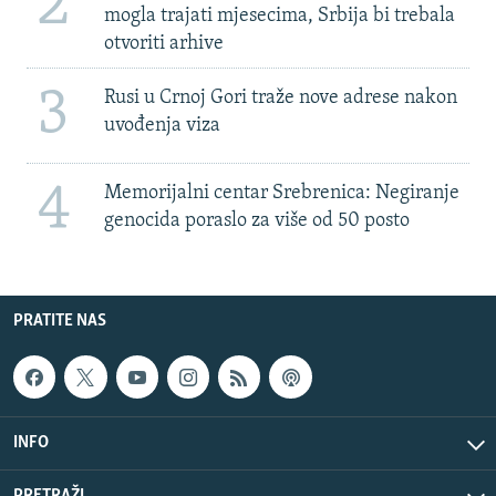
2
mogla trajati mjesecima, Srbija bi trebala
otvoriti arhive
3
Rusi u Crnoj Gori traže nove adrese nakon
uvođenja viza
4
Memorijalni centar Srebrenica: Negiranje
genocida poraslo za više od 50 posto
PRATITE NAS
INFO
PRETRAŽI