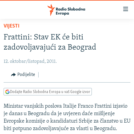
Dostupni
linkovi
Pređite
VIJESTI
na
VIJESTI
Frattini: Stav EK će biti
glavni
BOSNA I HERCEGOVINA
sadržaj
zadovoljavajući za Beograd
SRBIJA
Pređite
na
12. oktobar/listopad, 2011.
KOSOVO
glavnu
CRNA GORA
Podijelite
navigaciju
Pređite
VIZUELNO
na
Dodajte Radio Slobodna Evropa u vaš Google izvor
PODCASTI
VIDEO
pretragu
Ministar vanjskih poslova Italije Franco Frattini izjavio
RAT U UKRAJINI
FOTOGALERIJE
je danas u Beogradu da je uvjeren daće mišljenje
KINA NA BALKANU
INFOGRAFIKE
Evropske komisije o kandidaturi Srbije za članstvo u EU
biti potpuno zadovoljavajuće za vlasti u Beogradu.
RSE PRIČE IZ SVIJETA