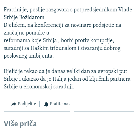
ISPRIČAJ MI
Frattini je, poslije razgovora s potpredsjednikom Vlade
DNEVNO@RSE
Srbije Božidarom
Djelićem, na konferenciji za novinare podsjetio na
SPECIJALI RSE
značajne pomake u
VIŠE OD NASLOVA
reformama koje Srbija , borbi protiv korupcije,
PRATITE NAS
suradnji sa Haškim tribunalom i stvaranju dobrog
GENOCID U SREBRENICI
poslovnog ambijenta.
POPLAVE I KLIZIŠTA U BIH 2024.
Djelić je rekao da je danas veliki dan za evropski put
TV LIBERTY
Sve RFE/RL stranice
Srbije i ukazao da je Italija jedan od ključnih partnera
POST SCRIPTUM
Srbije u ekonomskoj suradnji.
MOJA EVROPA
Podijelite
Pratite nas
TRI DECENIJE OD RATA U BIH
SVE KARTE DEJTONA
Više priča
NASTANAK I RASPAD JUGOSLAVIJE