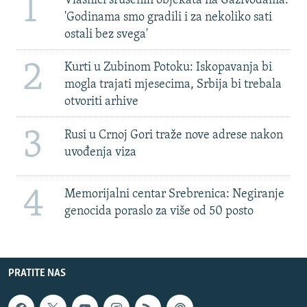
1
Vlasnici srušenih objekata na Gazivodama:
'Godinama smo gradili i za nekoliko sati
ostali bez svega'
2
Kurti u Zubinom Potoku: Iskopavanja bi
mogla trajati mjesecima, Srbija bi trebala
otvoriti arhive
3
Rusi u Crnoj Gori traže nove adrese nakon
uvođenja viza
4
Memorijalni centar Srebrenica: Negiranje
genocida poraslo za više od 50 posto
PRATITE NAS