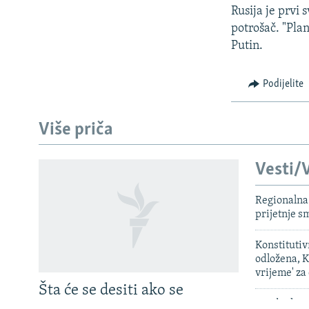
Rusija je prvi 
potrošač. "Pla
Putin.
Podijelite
Više priča
Vesti/V
Regionalna 
PRATITE NAS
prijetnje 
Konstituti
odložena, K
Sve RFE/RL stranice
vrijeme' za
Šta će se desiti ako se
Saudijska A