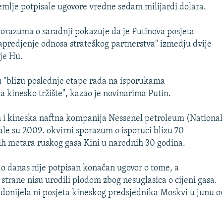
zemlje potpisale ugovore vredne sedam milijardi dolara.
porazuma o saradnji pokazuje da je Putinova posjeta
predjenje odnosa strateškog partnerstva" izmedju dvije
 je Hu.
su "blizu poslednje etape rada na isporukama
a kinesko tržište", kazao je novinarima Putin.
 i kineska naftna kompanija Nessenel petroleum (National
le su 2009. okvirni sporazum o isporuci blizu 70
ih metara ruskog gasa Kini u narednih 30 godina.
do danas nije potpisan konačan ugovor o tome, a
 strane nisu urodili plodom zbog nesuglasica o cijeni gasa.
donijela ni posjeta kineskog predsjednika Moskvi u junu o