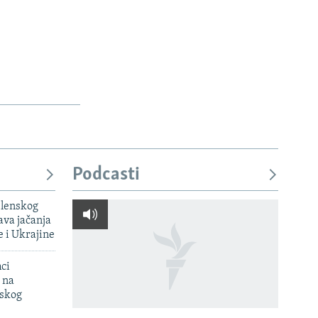
Podcasti
elenskog
va jačanja
e i Ukrajine
mci
 na
uskog