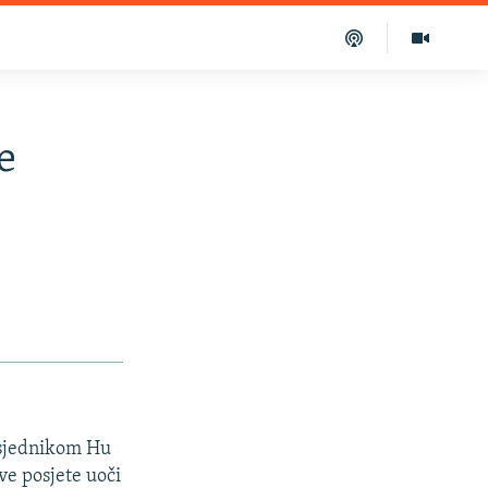
e
dsjednikom Hu
ve posjete uoči