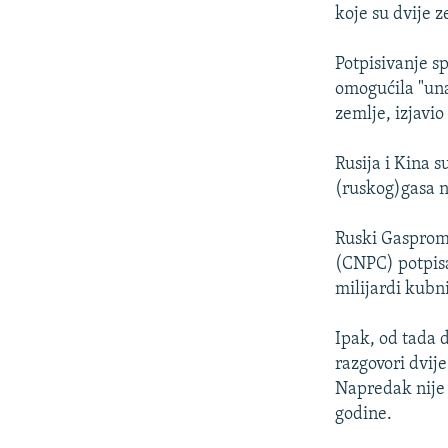
ISPRIČAJ MI
koje su dvije 
DNEVNO@RSE
Potpisivanje s
SPECIJALI RSE
omogućila "una
VIŠE OD NASLOVA
zemlje, izjavio
GENOCID U SREBRENICI
Rusija i Kina 
POPLAVE I KLIZIŠTA U BIH 2024.
(ruskog)gasa n
TV LIBERTY
Ruski Gasprom
POST SCRIPTUM
(CNPC) potpisa
milijardi kubn
MOJA EVROPA
TRI DECENIJE OD RATA U BIH
Ipak, od tada 
SVE KARTE DEJTONA
razgovori dvije
Napredak nije 
NASTANAK I RASPAD JUGOSLAVIJE
godine.