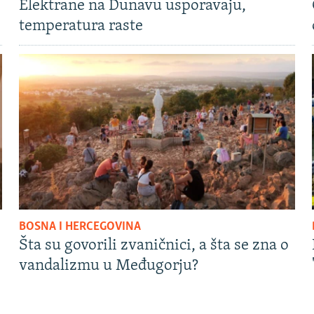
Elektrane na Dunavu usporavaju,
temperatura raste
BOSNA I HERCEGOVINA
Šta su govorili zvaničnici, a šta se zna o
vandalizmu u Međugorju?