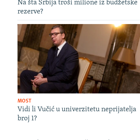
Na šta Srbija troši milione iz budžetske
rezerve?
MOST
Vidi li Vučić u univerzitetu neprijatelja
broj 1?