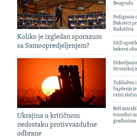
Beogradu
Podignuta o
Đakovici pr
Radoičića
Koliko je izgledan sporazum
SAD uputile
sa Samoopredjeljenjem?
hakera uha
Državljanin
Hrvatskoj 
Tužilaštvo
hapšenja j
ratni zloči
BiH zatražil
Ukrajina u kritičnom
transferi n
građanima
nedostaku protivvazdušne
odbrane