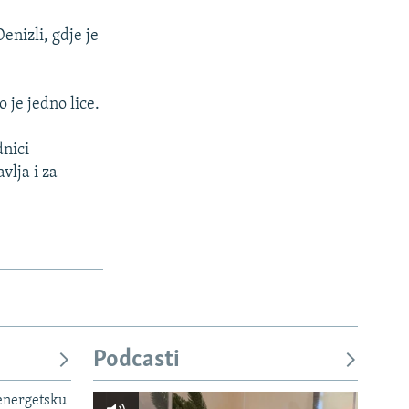
enizli, gdje je
 je jedno lice.
dnici
vlja i za
Podcasti
 energetsku