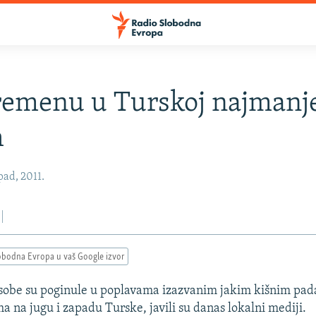
emenu u Turskoj najmanje
h
pad, 2011.
obodna Evropa u vaš Google izvor
osobe su poginule u poplavama izazvanim jakim kišnim pa
a na jugu i zapadu Turske, javili su danas lokalni mediji.