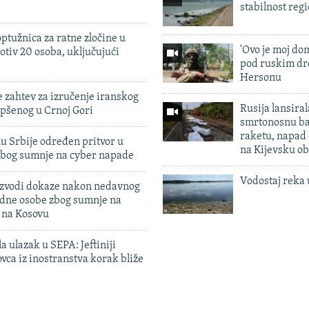
stabilnost reg
ptužnica za ratne zločine u
'Ovo je moj dom
otiv 20 osoba, uključujući
pod ruskim dr
Hersonu
 zahtev za izručenje iranskog
Rusija lansiral
pšenog u Crnoj Gori
smrtonosnu ba
raketu, napad
u Srbije određen pritvor u
na Kijevsku ob
zbog sumnje na cyber napade
Vodostaj reka 
 izvodi dokaze nakon nedavnog
edne osobe zbog sumnje na
n na Kosovu
a ulazak u SEPA: Jeftiniji
ovca iz inostranstva korak bliže