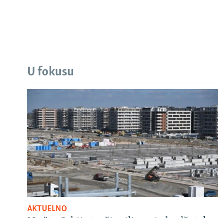
U fokusu
AKTUELNO