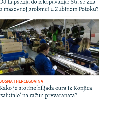
Od hapšenja do iskopavanja: Šta se zna
o masovnoj grobnici u Zubinom Potoku?
BOSNA I HERCEGOVINA
Kako je stotine hiljada eura iz Konjica
'zalutalo' na račun prevaranata?