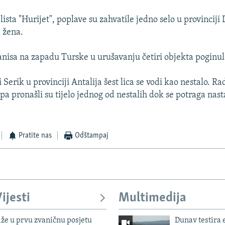
ista "Hurijet", poplave su zahvatile jedno selo u provinciji D
 žena.
anisa na zapadu Turske u urušavanju četiri objekta poginulo
i Serik u provinciji Antalija šest lica se vodi kao nestalo. Ra
pa pronašli su tijelo jednog od nestalih dok se potraga nasta
Pratite nas
Odštampaj
ijesti
Multimedija
iže u prvu zvaničnu posjetu
Dunav testira