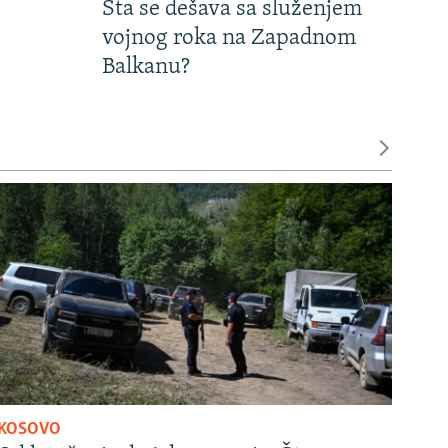
Šta se dešava sa služenjem
vojnog roka na Zapadnom
Balkanu?
KOSOVO