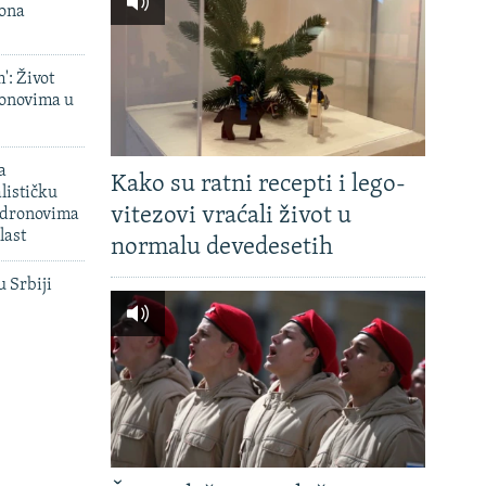
iona
': Život
onovima u
a
Kako su ratni recepti i lego-
lističku
vitezovi vraćali život u
 dronovima
last
normalu devedesetih
u Srbiji