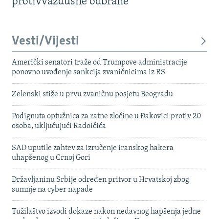
protivvazdušne odbrane
Vesti/Vijesti
Američki senatori traže od Trumpove administracije
ponovno uvođenje sankcija zvaničnicima iz RS
Zelenski stiže u prvu zvaničnu posjetu Beogradu
Podignuta optužnica za ratne zločine u Đakovici protiv 20
osoba, uključujući Radoičića
SAD uputile zahtev za izručenje iranskog hakera
uhapšenog u Crnoj Gori
Državljaninu Srbije određen pritvor u Hrvatskoj zbog
sumnje na cyber napade
Tužilaštvo izvodi dokaze nakon nedavnog hapšenja jedne