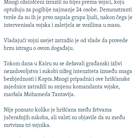
Mnogi ožalošćeni izrazili su bijes prema vojsci, koju
ISPRIČAJ MI
optužuju za pogibije najmanje 24 osobe. Demonstranti
DNEVNO@RSE
tvrde da su ih je prvo napala grupa ljudi, nakon čega je
intervenisala vojska i zaletjela se vozilima u masu.
SPECIJALI RSE
VIŠE OD NASLOVA
Vladajući vojni savjet zatražio je od vlade da provede
PRATITE NAS
brzu istragu o ovom događaju.
GENOCID U SREBRENICI
POPLAVE I KLIZIŠTA U BIH 2024.
Tokom dana u Kairu su se dešavali građanski izlivi
nezadovoljstva i sukobi nižeg intenziteta između snaga
TV LIBERTY
Sve RFE/RL stranice
bezbjednosti i Kopta.Mnogi pripadnici ove hrišćanske
POST SCRIPTUM
zajednice zatražili su smjenu komandanta vojske,
maršala Mohameda Tantavija.
MOJA EVROPA
TRI DECENIJE OD RATA U BIH
Nije poznato koliko je hrišćana među žrtvama
SVE KARTE DEJTONA
jučerašnjih sukoba, ali valsti su objavile da su među
mrtvima tri vojnika.
NASTANAK I RASPAD JUGOSLAVIJE