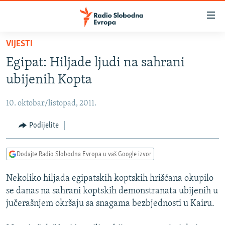
Dostupni
linkovi
Pređite
VIJESTI
na
VIJESTI
Egipat: Hiljade ljudi na sahrani
glavni
BOSNA I HERCEGOVINA
sadržaj
ubijenih Kopta
SRBIJA
Pređite
na
10. oktobar/listopad, 2011.
KOSOVO
glavnu
CRNA GORA
Podijelite
navigaciju
Pređite
VIZUELNO
na
Dodajte Radio Slobodna Evropa u vaš Google izvor
PODCASTI
VIDEO
pretragu
Nekoliko hiljada egipatskih koptskih hrišćana okupilo
RAT U UKRAJINI
FOTOGALERIJE
se danas na sahrani koptskih demonstranata ubijenih u
KINA NA BALKANU
INFOGRAFIKE
jučerašnjem okršaju sa snagama bezbjednosti u Kairu.
RSE PRIČE IZ SVIJETA