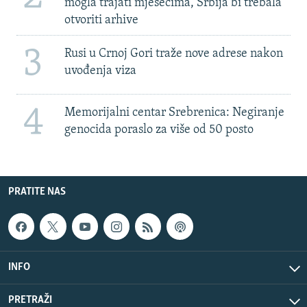
mogla trajati mjesecima, Srbija bi trebala
otvoriti arhive
3
Rusi u Crnoj Gori traže nove adrese nakon
uvođenja viza
4
Memorijalni centar Srebrenica: Negiranje
genocida poraslo za više od 50 posto
PRATITE NAS
INFO
PRETRAŽI