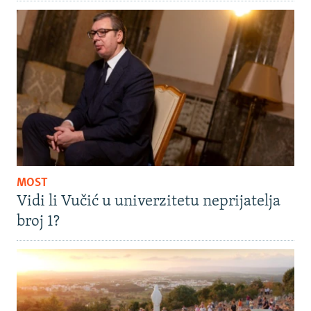
MOST
Vidi li Vučić u univerzitetu neprijatelja
broj 1?