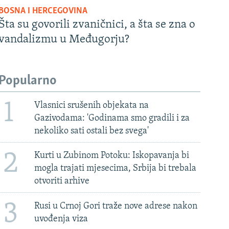
BOSNA I HERCEGOVINA
Šta su govorili zvaničnici, a šta se zna o
vandalizmu u Međugorju?
Popularno
1
Vlasnici srušenih objekata na
Gazivodama: 'Godinama smo gradili i za
nekoliko sati ostali bez svega'
2
Kurti u Zubinom Potoku: Iskopavanja bi
mogla trajati mjesecima, Srbija bi trebala
otvoriti arhive
3
Rusi u Crnoj Gori traže nove adrese nakon
uvođenja viza