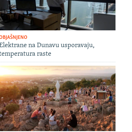
OBJAŠNJENO
Elektrane na Dunavu usporavaju,
temperatura raste