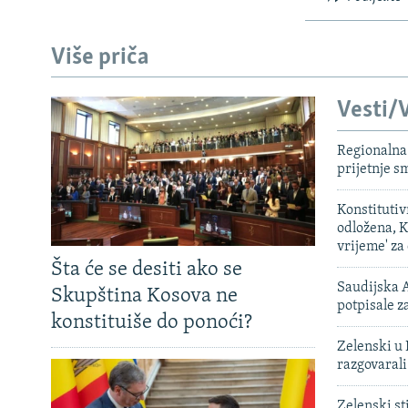
Više priča
Vesti/V
Regionalna 
prijetnje 
Konstituti
odložena, K
vrijeme' za
Šta će se desiti ako se
Saudijska A
Skupština Kosova ne
potpisale 
konstituiše do ponoći?
Zelenski u 
razgovarali
Zelenski st