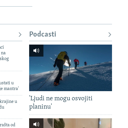
Podcasti
mci
 na
uskog
ustati u
je mantra'
'Ljudi ne mogu osvojiti
krajine u
planinu'
adu
rašta od