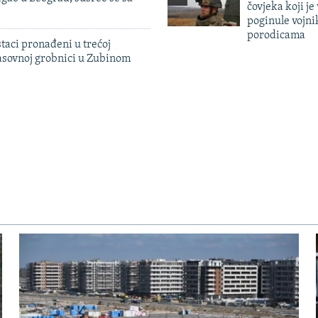
čovjeka koji je
poginule vojni
porodicama
taci pronađeni u trećoj
sovnoj grobnici u Zubinom