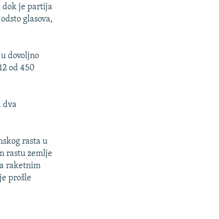
 dok je partija
 odsto glasova,
u dovoljno
212 od 450
a dva
mskog rasta u
m rastu zemlje
sa raketnim
je prošle