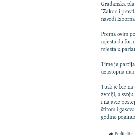
ISPRIČAJ MI
Građanska platf
DNEVNO@RSE
"Zakon i pravda
navodi Izborna
SPECIJALI RSE
VIŠE OD NASLOVA
Prema ovim pod
mjesta da form
GENOCID U SREBRENICI
mjesta u parla
POPLAVE I KLIZIŠTA U BIH 2024.
Time je partij
TV LIBERTY
uzastopna man
POST SCRIPTUM
Tusk je bio na
MOJA EVROPA
zemlji, a svo
TRI DECENIJE OD RATA U BIH
i najavio post
SVE KARTE DEJTONA
štitom i gasov
godine poginuo
NASTANAK I RASPAD JUGOSLAVIJE
Podijelite