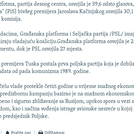
otma, partija desnog centra, osvojila je 39,6 odsto glasova,
" (PiS) bivšeg premijera Jaroslava Kačinjskog osvojila 30,1
 komisija.
acima, Građanska platforma i Seljačka partija /PSL/ imaj
iraju vladajuću koaliciju.Građanska platforma osvojila je 
mentu, dok je PSL osvojila 27 mjesta.
a premijera Tuska postala prva poljska partija koja je dobil
data od pada komunizma 1989. godine.
 čelu vlade protekle četiri godine u vrijeme snažnog ekono
ju predizbornu kampanju bazirao je na snažnom ekonomsko
epeno i sigurno zbližavanje sa Rusijom, uprkos spora u vezi 
odom, kao i načina vođenja istrage avionske nesreće u kojoj 
 predsjednik Poljske.
Pratite nas
Odštampaj