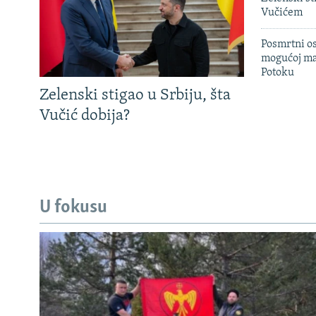
Vučićem
Posmrtni os
mogućoj ma
Potoku
Zelenski stigao u Srbiju, šta
Vučić dobija?
U fokusu