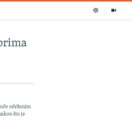
borima
juče održanim
nakon što je