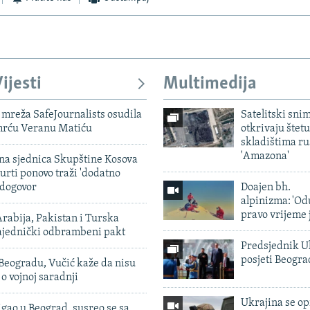
ijesti
Multimedija
mreža SafeJournalists osudila
Satelitski sni
smrću Veranu Matiću
otkrivaju štetu
skladištima r
'Amazona'
vna sjednica Skupštine Kosova
urti ponovo traži 'dodatno
 dogovor
Doajen bh.
alpinizma: 'Od
pravo vrijeme 
rabija, Pakistan i Turska
zajednički odbrambeni pakt
Predsjednik U
posjeti Beogr
Beogradu, Vučić kaže da nisu
 o vojnoj saradnji
Ukrajina se op
igao u Beograd, susreo se sa