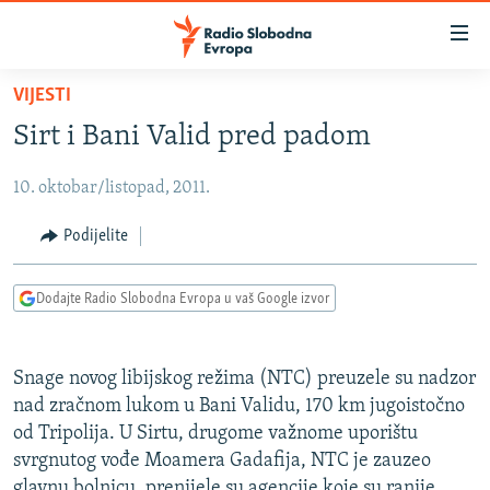
Dostupni
linkovi
Pređite
VIJESTI
na
VIJESTI
Sirt i Bani Valid pred padom
glavni
BOSNA I HERCEGOVINA
sadržaj
10. oktobar/listopad, 2011.
SRBIJA
Pređite
na
KOSOVO
Podijelite
glavnu
CRNA GORA
navigaciju
Dodajte Radio Slobodna Evropa u vaš Google izvor
Pređite
VIZUELNO
na
PODCASTI
VIDEO
pretragu
Snage novog libijskog režima (NTC) preuzele su nadzor
RAT U UKRAJINI
FOTOGALERIJE
nad zračnom lukom u Bani Validu, 170 km jugoistočno
KINA NA BALKANU
od Tripolija. U Sirtu, drugome važnome uporištu
INFOGRAFIKE
svrgnutog vođe Moamera Gadafija, NTC je zauzeo
RSE PRIČE IZ SVIJETA
glavnu bolnicu, prenijele su agencije koje su ranije