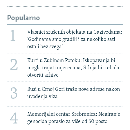
Popularno
1
Vlasnici srušenih objekata na Gazivodama:
'Godinama smo gradili i za nekoliko sati
ostali bez svega'
2
Kurti u Zubinom Potoku: Iskopavanja bi
mogla trajati mjesecima, Srbija bi trebala
otvoriti arhive
3
Rusi u Crnoj Gori traže nove adrese nakon
uvođenja viza
4
Memorijalni centar Srebrenica: Negiranje
genocida poraslo za više od 50 posto