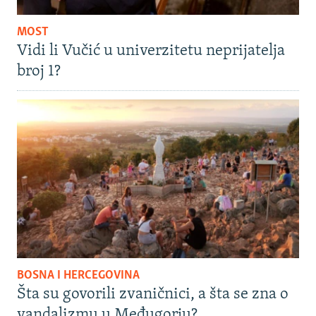
MOST
Vidi li Vučić u univerzitetu neprijatelja
broj 1?
BOSNA I HERCEGOVINA
Šta su govorili zvaničnici, a šta se zna o
vandalizmu u Međugorju?