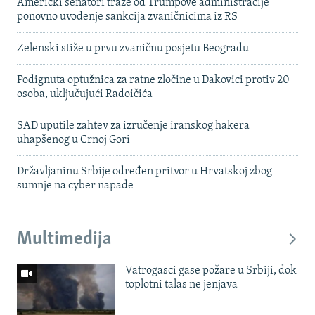
Američki senatori traže od Trumpove administracije
ponovno uvođenje sankcija zvaničnicima iz RS
Zelenski stiže u prvu zvaničnu posjetu Beogradu
Podignuta optužnica za ratne zločine u Đakovici protiv 20
osoba, uključujući Radoičića
SAD uputile zahtev za izručenje iranskog hakera
uhapšenog u Crnoj Gori
Državljaninu Srbije određen pritvor u Hrvatskoj zbog
sumnje na cyber napade
Multimedija
Vatrogasci gase požare u Srbiji, dok
toplotni talas ne jenjava