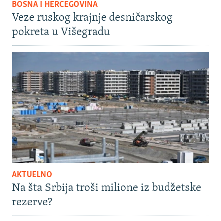
BOSNA I HERCEGOVINA
Veze ruskog krajnje desničarskog
pokreta u Višegradu
AKTUELNO
Na šta Srbija troši milione iz budžetske
rezerve?