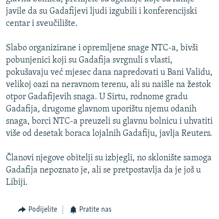
ISPRIČAJ MI
javile da su Gadafijevi ljudi izgubili i konferencijski
centar i sveučilište.
DNEVNO@RSE
SPECIJALI RSE
Slabo organizirane i opremljene snage NTC-a, bivši
pobunjenici koji su Gadafija svrgnuli s vlasti,
VIŠE OD NASLOVA
PRATITE NAS
pokušavaju već mjesec dana napredovati u Bani Validu,
GENOCID U SREBRENICI
velikoj oazi na neravnom terenu, ali su naišle na žestok
otpor Gadafijevih snaga. U Sirtu, rodnome gradu
POPLAVE I KLIZIŠTA U BIH 2024.
Gadafija, drugome glavnom uporištu njemu odanih
TV LIBERTY
Sve RFE/RL stranice
snaga, borci NTC-a preuzeli su glavnu bolnicu i uhvatiti
POST SCRIPTUM
više od desetak boraca lojalnih Gadafiju, javlja Reuters.
MOJA EVROPA
Članovi njegove obitelji su izbjegli, no sklonište samoga
TRI DECENIJE OD RATA U BIH
Gadafija nepoznato je, ali se pretpostavlja da je još u
Libiji.
SVE KARTE DEJTONA
NASTANAK I RASPAD JUGOSLAVIJE
Podijelite
Pratite nas