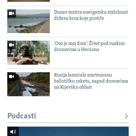
Dunav testira energetsku stabilnost
država kroz koje protiče
'Ovo je moj dom': Život pod ruskim
dronovima u Hersonu
Rusija lansirala smrtonosnu
balističku raketu, napad dronovima
na Kijevsku oblast
Podcasti