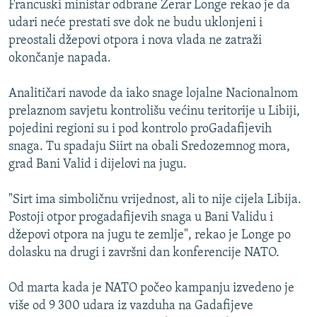
Francuski ministar odbrane Žerar Longe rekao je da
ISPRIČAJ MI
udari neće prestati sve dok ne budu uklonjeni i
DNEVNO@RSE
preostali džepovi otpora i nova vlada ne zatraži
okončanje napada.
SPECIJALI RSE
VIŠE OD NASLOVA
Analitičari navode da iako snage lojalne Nacionalnom
PRATITE NAS
prelaznom savjetu kontrolišu većinu teritorije u Libiji,
GENOCID U SREBRENICI
pojedini regioni su i pod kontrolo proGadafijevih
POPLAVE I KLIZIŠTA U BIH 2024.
snaga. Tu spadaju Siirt na obali Sredozemnog mora,
grad Bani Valid i dijelovi na jugu.
TV LIBERTY
Sve RFE/RL stranice
POST SCRIPTUM
"Sirt ima simboličnu vrijednost, ali to nije cijela Libija.
Postoji otpor progadafijevih snaga u Bani Validu i
MOJA EVROPA
džepovi otpora na jugu te zemlje", rekao je Longe po
TRI DECENIJE OD RATA U BIH
dolasku na drugi i završni dan konferencije NATO.
SVE KARTE DEJTONA
Od marta kada je NATO počeo kampanju izvedeno je
NASTANAK I RASPAD JUGOSLAVIJE
više od 9 300 udara iz vazduha na Gadafijeve