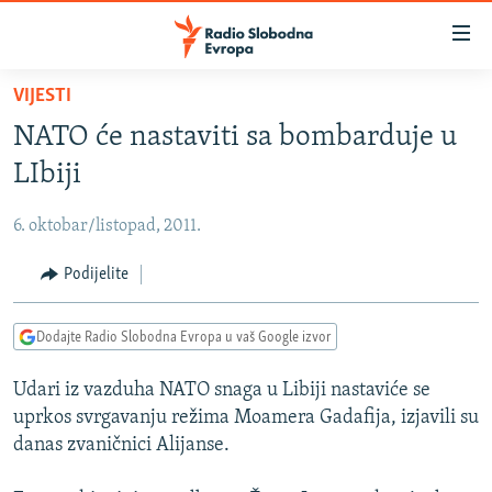
Dostupni
linkovi
Pređite
VIJESTI
na
VIJESTI
NATO će nastaviti sa bombarduje u
glavni
BOSNA I HERCEGOVINA
sadržaj
LIbiji
SRBIJA
Pređite
na
6. oktobar/listopad, 2011.
KOSOVO
glavnu
CRNA GORA
Podijelite
navigaciju
Pređite
VIZUELNO
na
Dodajte Radio Slobodna Evropa u vaš Google izvor
PODCASTI
VIDEO
pretragu
Udari iz vazduha NATO snaga u Libiji nastaviće se
RAT U UKRAJINI
FOTOGALERIJE
uprkos svrgavanju režima Moamera Gadafija, izjavili su
KINA NA BALKANU
INFOGRAFIKE
danas zvaničnici Alijanse.
RSE PRIČE IZ SVIJETA