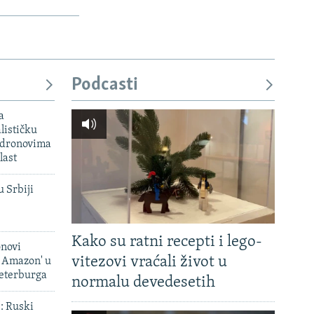
Podcasti
a
lističku
 dronovima
last
u Srbiji
Kako su ratni recepti i lego-
onovi
vitezovi vraćali život u
i Amazon' u
Peterburga
normalu devedesetih
': Ruski