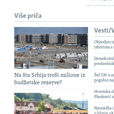
Više priča
Vesti/V
Objavljen i
izborima s
Demokratski
predsedni
Na šta Srbija troši milione iz
Šef UN-a za
pogubio na
budžetske rezerve?
Hrvatska ob
Plenković n
Njemačka is
u blizini u