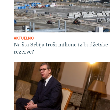
AKTUELNO
Na šta Srbija troši milione iz budžetske
rezerve?