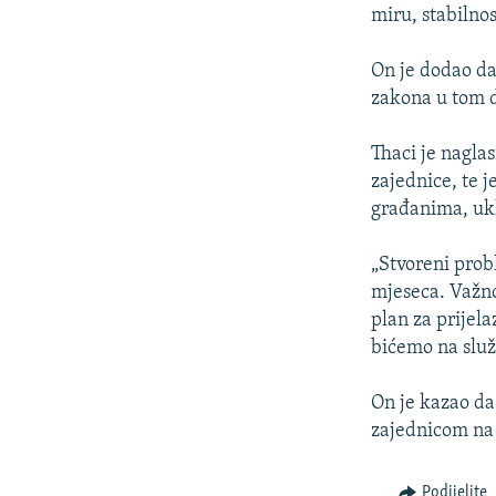
ISPRIČAJ MI
miru, stabilnost
DNEVNO@RSE
On je dodao da
SPECIJALI RSE
zakona u tom d
VIŠE OD NASLOVA
Thaci je nagla
GENOCID U SREBRENICI
zajednice, te j
POPLAVE I KLIZIŠTA U BIH 2024.
građanima, ukl
TV LIBERTY
„Stvoreni probl
POST SCRIPTUM
mjeseca. Važno
plan za prijel
MOJA EVROPA
bićemo na služ
TRI DECENIJE OD RATA U BIH
SVE KARTE DEJTONA
On je kazao da
zajednicom na 
NASTANAK I RASPAD JUGOSLAVIJE
Podijelite