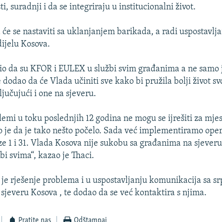
i, suradnji i da se integriraju u institucionalni život.
 će se nastaviti sa uklanjanjem barikada, a radi uspostavlja
ijelu Kosova.
sio da su KFOR i EULEX u službi svim građanima a ne samo 
e dodao da će Vlada učiniti sve kako bi pružila bolji život s
jučujući i one na sjeveru.
emi u toku poslednjih 12 godina ne mogu se ijrešiti za mjes
 je da je tako nešto počelo. Sada već implementiramo oper
aze 1 i 31. Vlada Kosova nije sukobu sa građanima na sjever
bi svima“, kazao je Thaci.
 je rješenje problema i u uspostavljanju komunikacija sa 
sjeveru Kosova , te dodao da se već kontaktira s njima.
Pratite nas
Odštampaj