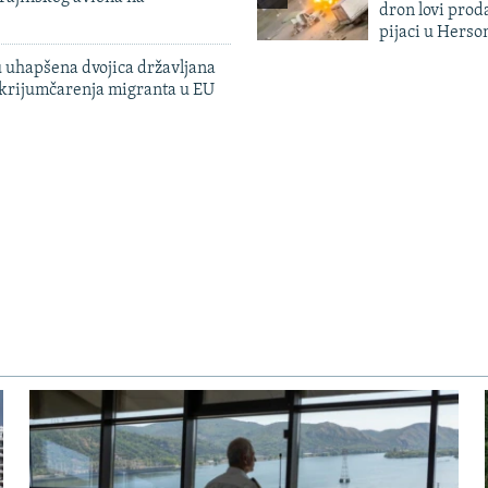
dron lovi prod
pijaci u Herso
 uhapšena dvojica državljana
 krijumčarenja migranta u EU