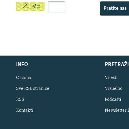
Pratite nas
INFO
PRETRAŽI
O nama
Vijesti
Sve RSE stranice
Vizuelno
PRATITE NAS
RSS
Podcasti
Kontakti
Newsletter
Sve RFE/RL stranice