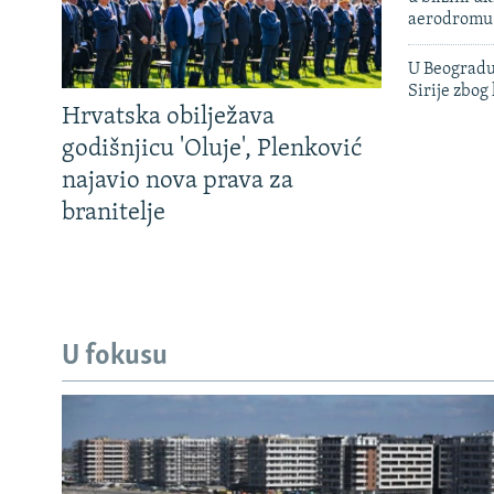
aerodromu
U Beogradu
Sirije zbog
Hrvatska obilježava
godišnjicu 'Oluje', Plenković
najavio nova prava za
branitelje
U fokusu