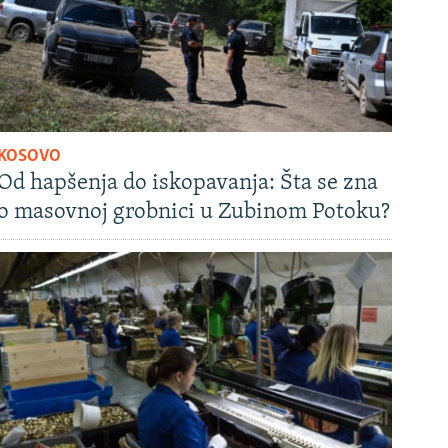
KOSOVO
Od hapšenja do iskopavanja: Šta se zna
o masovnoj grobnici u Zubinom Potoku?