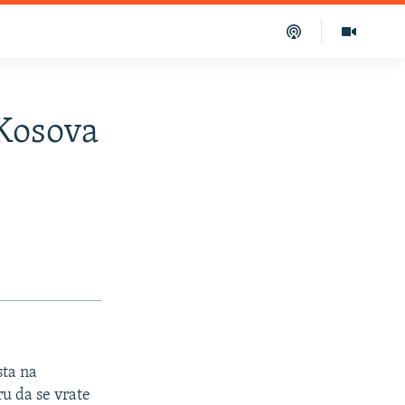
 Kosova
sta na
u da se vrate