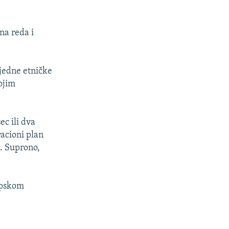
na reda i
jedne etničke
vojim
ec ili dva
acioni plan
u. Suprono,
srpskom