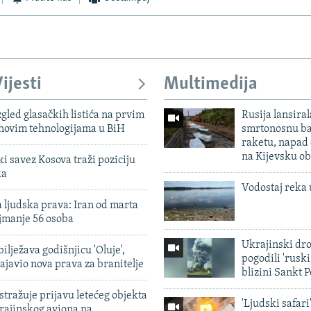
ijesti
Multimedija
zgled glasačkih listića na prvim
Rusija lansiral
 novim tehnologijama u BiH
smrtonosnu ba
raketu, napad
na Kijevsku ob
 savez Kosova traži poziciju
ka
Vodostaj reka 
 ljudska prava: Iran od marta
jmanje 56 osoba
Ukrajinski dr
ilježava godišnjicu 'Oluje',
pogodili 'rusk
ajavio nova prava za branitelje
blizini Sankt 
tražuje prijavu letećeg objekta
'Ljudski safari
krajinskog aviona na