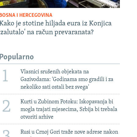
BOSNA I HERCEGOVINA
Kako je stotine hiljada eura iz Konjica
'zalutalo' na račun prevaranata?
Popularno
1
Vlasnici srušenih objekata na
Gazivodama: 'Godinama smo gradili i za
nekoliko sati ostali bez svega'
2
Kurti u Zubinom Potoku: Iskopavanja bi
mogla trajati mjesecima, Srbija bi trebala
otvoriti arhive
Rusi u Crnoj Gori traže nove adrese nakon