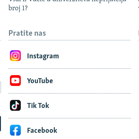
?
broj 1?
Pratite nas
Instagram
YouTube
Tik Tok
Facebook