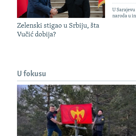
U Sarajevu 
naroda u in
Zelenski stigao u Srbiju, šta
Vučić dobija?
U fokusu