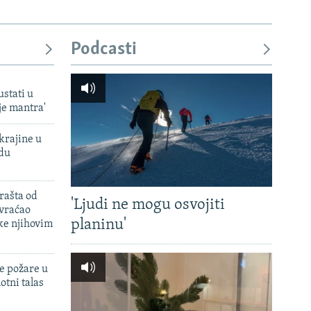
Podcasti
ustati u
je mantra'
krajine u
adu
rašta od
'Ljudi ne mogu osvojiti
 vraćao
planinu'
ke njihovim
e požare u
otni talas