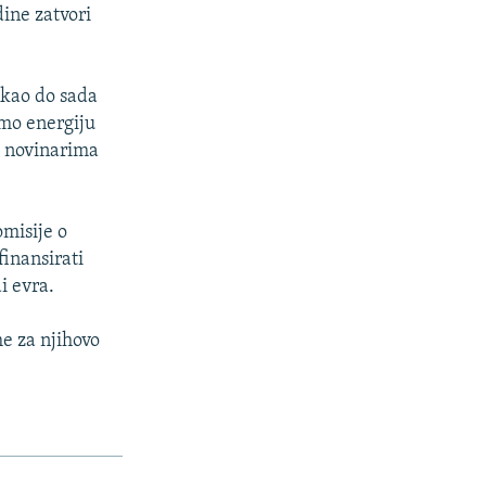
ine zatvori
 kao do sada
mo energiju
je novinarima
misije o
finansirati
i evra.
me za njihovo