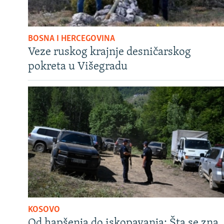
BOSNA I HERCEGOVINA
Veze ruskog krajnje desničarskog
pokreta u Višegradu
KOSOVO
Od hapšenja do iskopavanja: Šta se zna