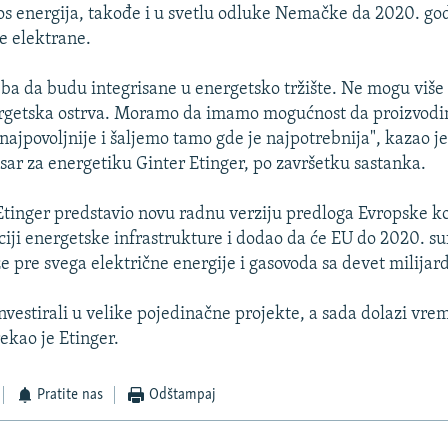
s energija, takođe i u svetlu odluke Nemačke da 2020. god
e elektrane.
eba da budu integrisane u energetsko tržište. Ne mogu više
ergetska ostrva. Moramo da imamo mogućnost da proizvodi
 najpovoljnije i šaljemo tamo gde je najpotrebnija", kazao 
ar za energetiku Ginter Etinger, po završetku sastanka.
Etinger predstavio novu radnu verziju predloga Evropske ko
ciji energetske infrastrukture i dodao da će EU do 2020. su
 pre svega električne energije i gasovoda sa devet milijard
nvestirali u velike pojedinačne projekte, a sada dolazi vre
ekao je Etinger.
Pratite nas
Odštampaj