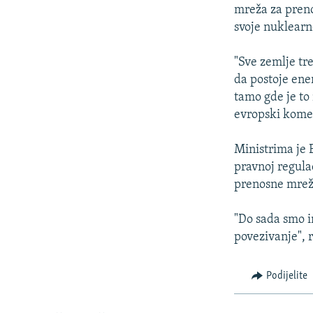
ISPRIČAJ MI
mreža za preno
DNEVNO@RSE
svoje nuklearn
SPECIJALI RSE
"Sve zemlje tr
VIŠE OD NASLOVA
da postoje en
tamo gde je to
GENOCID U SREBRENICI
evropski komes
POPLAVE I KLIZIŠTA U BIH 2024.
Ministrima je 
TV LIBERTY
pravnoj regula
POST SCRIPTUM
prenosne mreže
MOJA EVROPA
"Do sada smo i
TRI DECENIJE OD RATA U BIH
povezivanje", r
SVE KARTE DEJTONA
Podijelite
NASTANAK I RASPAD JUGOSLAVIJE