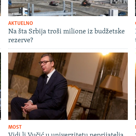
AKTUELNO
Na šta Srbija troši milione iz budžetske
rezerve?
MOST
Vidi li Vučić u univerzitetu neprijatelja