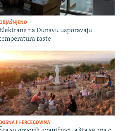
OBJAŠNJENO
Elektrane na Dunavu usporavaju,
temperatura raste
BOSNA I HERCEGOVINA
Šta su govorili zvaničnici, a šta se zna o