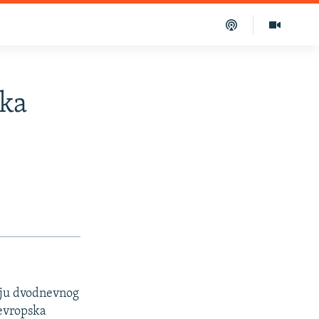
ska
raju dvodnevnog
evropska