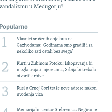
vandalizmu u Međugorju?
Popularno
1
Vlasnici srušenih objekata na
Gazivodama: 'Godinama smo gradili i za
nekoliko sati ostali bez svega'
2
Kurti u Zubinom Potoku: Iskopavanja bi
mogla trajati mjesecima, Srbija bi trebala
otvoriti arhive
3
Rusi u Crnoj Gori traže nove adrese nakon
uvođenja viza
Memorijalni centar Srebrenica: Negiranje