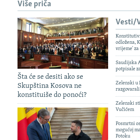
Više priča
Vesti/V
Konstituti
odložena, K
vrijeme' za
Saudijska A
potpisale 
Šta će se desiti ako se
Zelenski u 
Skupština Kosova ne
razgovarali
konstituiše do ponoći?
Zelenski st
Vučićem
Posmrtni os
mogućoj ma
Potoku