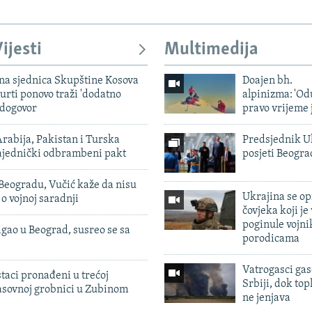
ijesti
Multimedija
vna sjednica Skupštine Kosova
Doajen bh.
urti ponovo traži 'dodatno
alpinizma: 'Od
 dogovor
pravo vrijeme 
rabija, Pakistan i Turska
Predsjednik U
zajednički odbrambeni pakt
posjeti Beogr
Beogradu, Vučić kaže da nisu
Ukrajina se op
 o vojnoj saradnji
čovjeka koji je
poginule vojni
igao u Beograd, susreo se sa
porodicama
Vatrogasci gas
taci pronađeni u trećoj
Srbiji, dok topl
sovnoj grobnici u Zubinom
ne jenjava