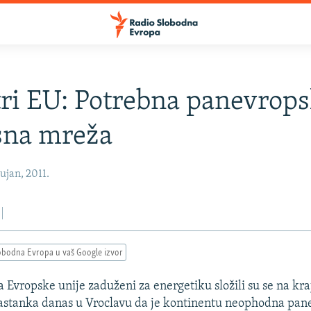
ri EU: Potrebna panevrop
sna mreža
ujan, 2011.
obodna Evropa u vaš Google izvor
ca Evropske unije zaduženi za energetiku složili su se na k
astanka danas u Vroclavu da je kontinentu neophodna pan