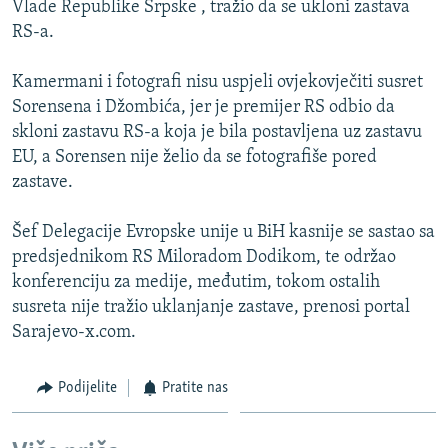
Vlade Republike Srpske , tražio da se ukloni zastava
ISPRIČAJ MI
RS-a.
DNEVNO@RSE
Kamermani i fotografi nisu uspjeli ovjekovječiti susret
SPECIJALI RSE
Sorensena i Džombića, jer je premijer RS odbio da
VIŠE OD NASLOVA
skloni zastavu RS-a koja je bila postavljena uz zastavu
PRATITE NAS
EU, a Sorensen nije želio da se fotografiše pored
GENOCID U SREBRENICI
zastave.
POPLAVE I KLIZIŠTA U BIH 2024.
Šef Delegacije Evropske unije u BiH kasnije se sastao sa
TV LIBERTY
Sve RFE/RL stranice
predsjednikom RS Miloradom Dodikom, te održao
POST SCRIPTUM
konferenciju za medije, međutim, tokom ostalih
susreta nije tražio uklanjanje zastave, prenosi portal
MOJA EVROPA
Sarajevo-x.com.
TRI DECENIJE OD RATA U BIH
SVE KARTE DEJTONA
Podijelite
Pratite nas
NASTANAK I RASPAD JUGOSLAVIJE