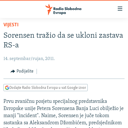
Dostupni
linkovi
Pređite
VIJESTI
na
VIJESTI
Sorensen tražio da se ukloni zastava
glavni
BOSNA I HERCEGOVINA
sadržaj
RS-a
SRBIJA
Pređite
na
14. septembar/rujan, 2011.
KOSOVO
glavnu
CRNA GORA
Podijelite
navigaciju
Pređite
VIZUELNO
na
Dodajte Radio Slobodna Evropa u vaš Google izvor
PODCASTI
VIDEO
pretragu
Prvu zvaničnu posjetu specijalnog predstavnika
RAT U UKRAJINI
FOTOGALERIJE
Evropske unije Petera Sorensena Banja Luci obilježio je
KINA NA BALKANU
INFOGRAFIKE
manji "incident". Naime, Sorensen je juče tokom
sastanka sa Aleksandrom Džombićem, predsjednikom
RSE PRIČE IZ SVIJETA