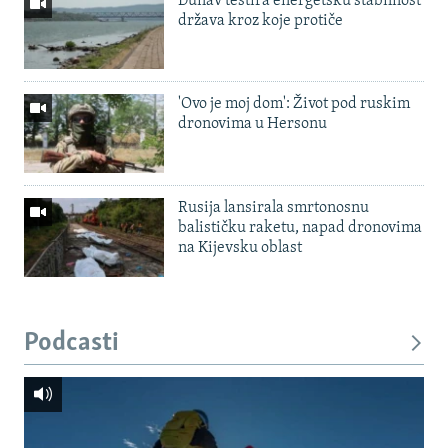
Dunav testira energetsku stabilnost
država kroz koje protiče
'Ovo je moj dom': Život pod ruskim
dronovima u Hersonu
Rusija lansirala smrtonosnu
balističku raketu, napad dronovima
na Kijevsku oblast
Podcasti