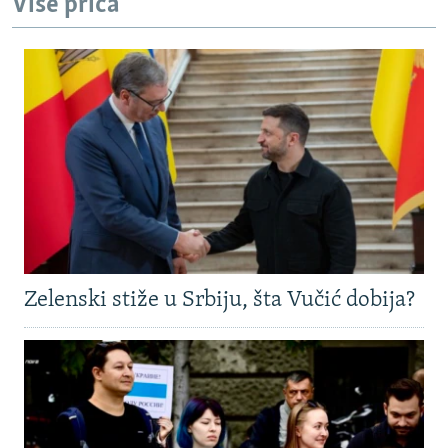
Više priča
Zelenski stiže u Srbiju, šta Vučić dobija?