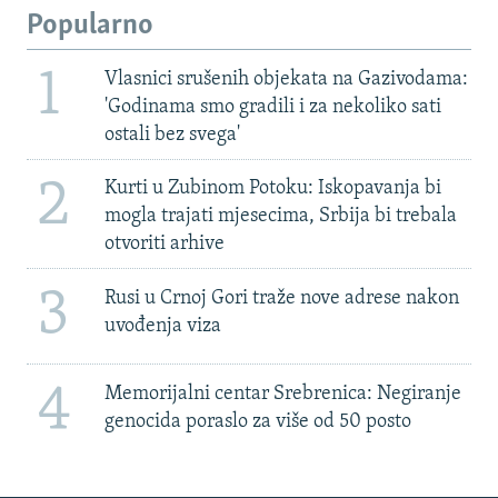
Popularno
1
Vlasnici srušenih objekata na Gazivodama:
'Godinama smo gradili i za nekoliko sati
ostali bez svega'
2
Kurti u Zubinom Potoku: Iskopavanja bi
mogla trajati mjesecima, Srbija bi trebala
otvoriti arhive
3
Rusi u Crnoj Gori traže nove adrese nakon
uvođenja viza
4
Memorijalni centar Srebrenica: Negiranje
genocida poraslo za više od 50 posto