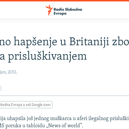
dno hapšenje u Britaniji zb
sa prisluškivanjem
an, 2011.
obodna Evropa u vaš Google izvor
ija uhapsila još jednog muškarca u aferi ilegalnog prisluški
S poruka u tabloidu „News of world”.