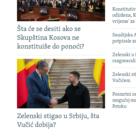
Konstituti
odložena, K
vrijeme' za
Šta će se desiti ako se
Saudijska A
Skupština Kosova ne
potpisale 
konstituiše do ponoći?
Zelenski u 
razgovarali
Zelenski st
Vučićem
Posmrtni os
mogućoj ma
Potoku
Zelenski stigao u Srbiju, šta
Vučić dobija?