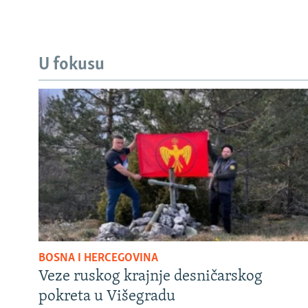
U fokusu
BOSNA I HERCEGOVINA
Veze ruskog krajnje desničarskog
pokreta u Višegradu