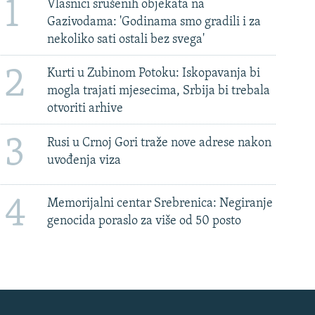
1
Vlasnici srušenih objekata na
Gazivodama: 'Godinama smo gradili i za
nekoliko sati ostali bez svega'
2
Kurti u Zubinom Potoku: Iskopavanja bi
mogla trajati mjesecima, Srbija bi trebala
otvoriti arhive
3
Rusi u Crnoj Gori traže nove adrese nakon
uvođenja viza
4
Memorijalni centar Srebrenica: Negiranje
genocida poraslo za više od 50 posto