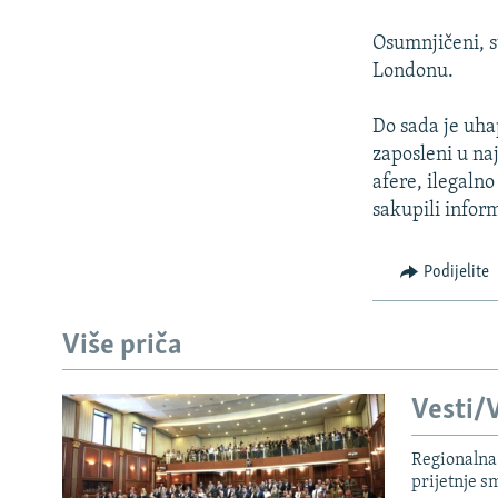
ISPRIČAJ MI
DNEVNO@RSE
Osumnjičeni, st
Londonu.
SPECIJALI RSE
VIŠE OD NASLOVA
Do sada je uha
zaposleni u naj
GENOCID U SREBRENICI
afere, ilegalno
POPLAVE I KLIZIŠTA U BIH 2024.
sakupili infor
TV LIBERTY
Podijelite
POST SCRIPTUM
MOJA EVROPA
Više priča
TRI DECENIJE OD RATA U BIH
SVE KARTE DEJTONA
Vesti/V
NASTANAK I RASPAD JUGOSLAVIJE
Regionalna 
prijetnje 