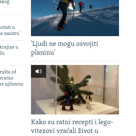
uskog
ustati u
je mantra'
'Ljudi ne mogu osvojiti
krajine u
planinu'
adu
rašta od
 vraćao
ke njihovim
Kako su ratni recepti i lego-
vitezovi vraćali život u