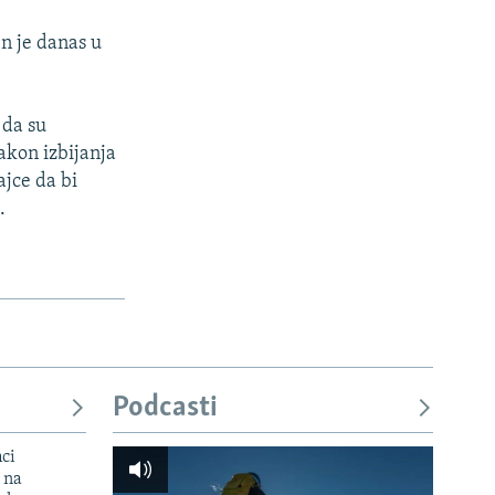
en je danas u
 da su
nakon izbijanja
ajce da bi
.
Podcasti
mci
 na