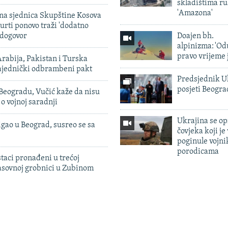
skladištima r
'Amazona'
vna sjednica Skupštine Kosova
urti ponovo traži 'dodatno
 dogovor
Doajen bh.
alpinizma: 'Od
pravo vrijeme 
rabija, Pakistan i Turska
zajednički odbrambeni pakt
Predsjednik U
posjeti Beogr
Beogradu, Vučić kaže da nisu
 o vojnoj saradnji
Ukrajina se op
igao u Beograd, susreo se sa
čovjeka koji je
poginule vojni
porodicama
taci pronađeni u trećoj
sovnoj grobnici u Zubinom