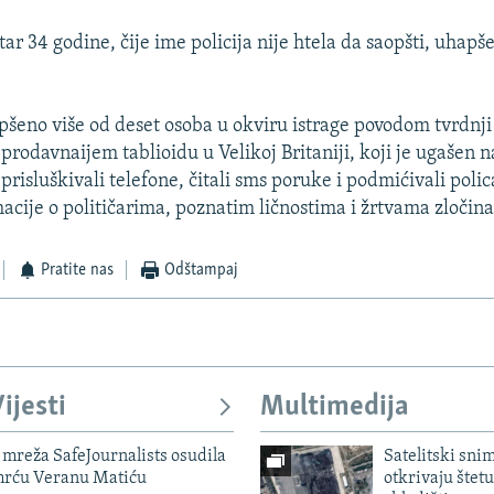
ar 34 godine, čije ime policija nije htela da saopšti, uhapš
pšeno više od deset osoba u okviru istrage povodom tvrdnji
prodavnaijem tablioidu u Velikoj Britaniji, koji je ugašen 
 prisluškivali telefone, čitali sms poruke i podmićivali polic
macije o političarima, poznatim ličnostima i žrtvama zločina
Pratite nas
Odštampaj
ijesti
Multimedija
mreža SafeJournalists osudila
Satelitski sni
smrću Veranu Matiću
otkrivaju štetu