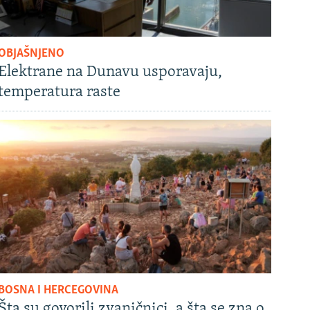
OBJAŠNJENO
Elektrane na Dunavu usporavaju,
temperatura raste
BOSNA I HERCEGOVINA
Šta su govorili zvaničnici, a šta se zna o