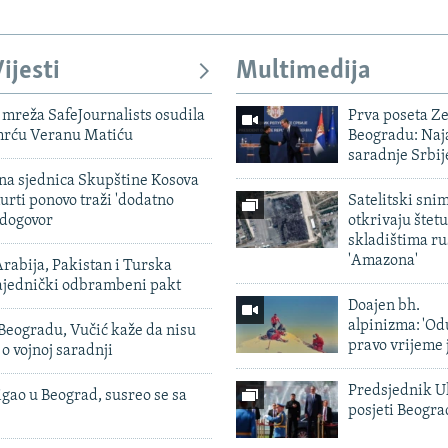
ijesti
Multimedija
mreža SafeJournalists osudila
Prva poseta Z
smrću Veranu Matiću
Beogradu: Naja
saradnje Srbij
vna sjednica Skupštine Kosova
urti ponovo traži 'dodatno
Satelitski sni
 dogovor
otkrivaju štetu
skladištima r
'Amazona'
rabija, Pakistan i Turska
zajednički odbrambeni pakt
Doajen bh.
alpinizma: 'Od
Beogradu, Vučić kaže da nisu
pravo vrijeme 
 o vojnoj saradnji
Predsjednik U
igao u Beograd, susreo se sa
posjeti Beogr