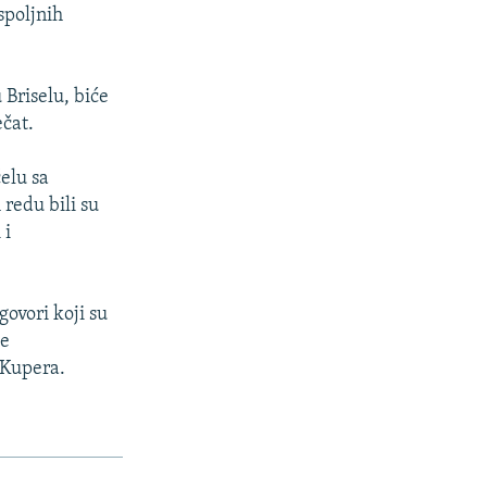
spoljnih
 Briselu, biće
ečat.
elu sa
 redu bili su
 i
govori koji su
je
 Kupera.