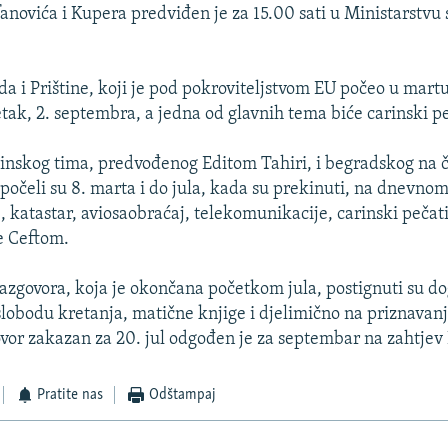
anovića i Kupera predviđen je za 15.00 sati u Ministarstvu 
a i Prištine, koji je pod pokroviteljstvom EU počeo u martu
etak, 2. septembra, a jedna od glavnih tema biće carinski p
tinskog tima, predvođenog Editom Tahiri, i begradskog na č
počeli su 8. marta i do jula, kada su prekinuti, na dnevnom
 katastar, aviosaobraćaj, telekomunikacije, carinski pečati
e Ceftom.
razgovora, koja je okončana početkom jula, postignuti su do
 slobodu kretanja, matične knjige i djelimično na priznavan
or zakazan za 20. jul odgođen je za septembar na zahtjev
Pratite nas
Odštampaj