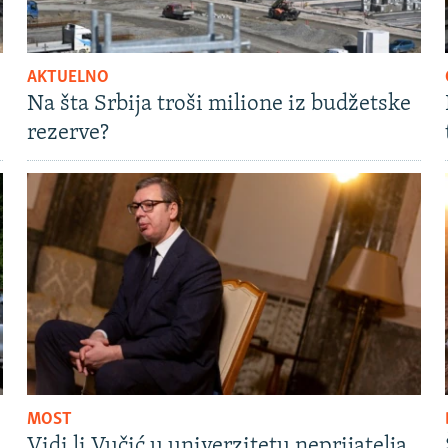
AKTUELNO
Na šta Srbija troši milione iz budžetske
rezerve?
MOST
Vidi li Vučić u univerzitetu neprijatelja