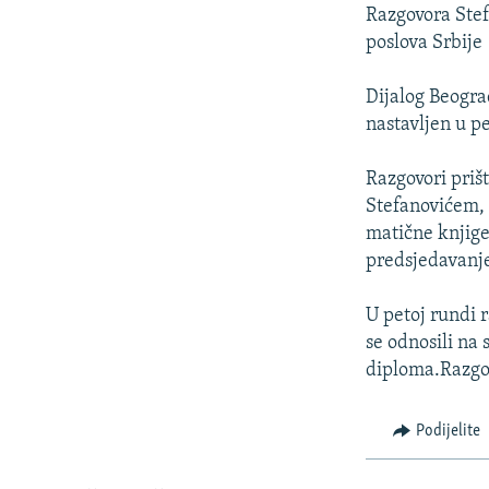
ISPRIČAJ MI
Razgovora Stef
DNEVNO@RSE
poslova Srbije
SPECIJALI RSE
Dijalog Beograd
VIŠE OD NASLOVA
nastavljen u p
GENOCID U SREBRENICI
Razgovori priš
POPLAVE I KLIZIŠTA U BIH 2024.
Stefanovićem, 
matične knjige,
TV LIBERTY
predsjedavanj
POST SCRIPTUM
U petoj rundi 
MOJA EVROPA
se odnosili na
TRI DECENIJE OD RATA U BIH
diploma.Razgov
SVE KARTE DEJTONA
Podijelite
NASTANAK I RASPAD JUGOSLAVIJE