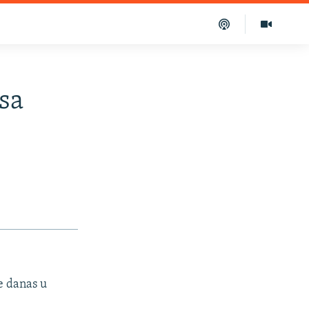
 sa
se danas u