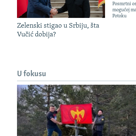
Posmrtni os
mogućoj ma
Potoku
Zelenski stigao u Srbiju, šta
Vučić dobija?
U fokusu