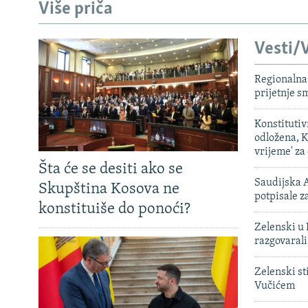
Više priča
Vesti/V
Regionalna 
prijetnje 
Konstituti
odložena, K
vrijeme' za
Šta će se desiti ako se
Saudijska A
Skupština Kosova ne
potpisale 
konstituiše do ponoći?
Zelenski u 
razgovarali
Zelenski st
Vučićem