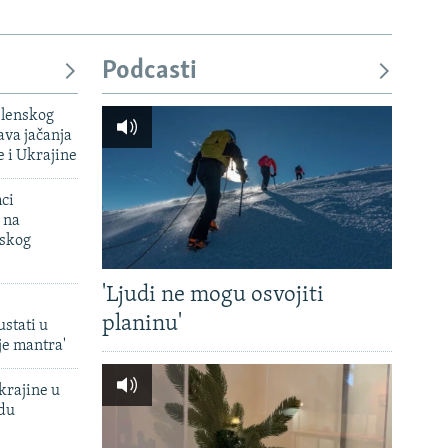
Podcasti
elenskog
va jačanja
e i Ukrajine
mci
 na
uskog
'Ljudi ne mogu osvojiti
planinu'
ustati u
je mantra'
krajine u
adu