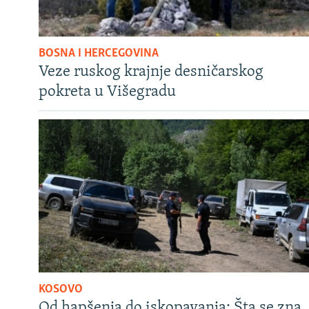
BOSNA I HERCEGOVINA
Veze ruskog krajnje desničarskog
pokreta u Višegradu
KOSOVO
Od hapšenja do iskopavanja: Šta se zna