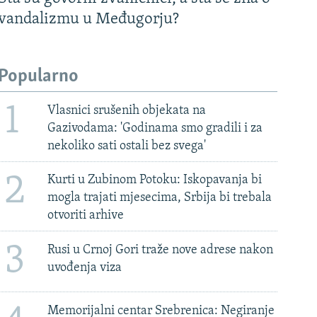
vandalizmu u Međugorju?
Popularno
1
Vlasnici srušenih objekata na
Gazivodama: 'Godinama smo gradili i za
nekoliko sati ostali bez svega'
2
Kurti u Zubinom Potoku: Iskopavanja bi
mogla trajati mjesecima, Srbija bi trebala
otvoriti arhive
3
Rusi u Crnoj Gori traže nove adrese nakon
uvođenja viza
Memorijalni centar Srebrenica: Negiranje