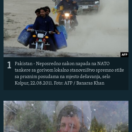
ISPRIČAJ MI
DNEVNO@RSE
SPECIJALI RSE
VIŠE OD NASLOVA
PRATITE NAS
GENOCID U SREBRENICI
POPLAVE I KLIZIŠTA U BIH 2024.
1
Pakistan - Neposredno nakon napada na NATO
TV LIBERTY
Sve RFE/RL stranice
tankere sa gorivom lokalno stanovništvo spremno stiže
sa praznim posudama na mjesto dešavanja, selo
POST SCRIPTUM
Kolpur, 22.08.2011. Foto: AFP / Banaras Khan
MOJA EVROPA
TRI DECENIJE OD RATA U BIH
SVE KARTE DEJTONA
NASTANAK I RASPAD JUGOSLAVIJE