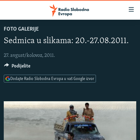
Dostupni
linkovi
Pređite
FOTO GALERIJE
na
VIJESTI
Sedmica u slikama: 20.-27.08.2011.
glavni
BOSNA I HERCEGOVINA
sadržaj
SLUŠAJTE
SRBIJA
Pređite
27. avgust/kolovoz, 2011.
na
Podijelite
KOSOVO
glavnu
YouTube Music
CRNA GORA
navigaciju
Dodajte Radio Slobodna Evropa u vaš Google izvor
Pređite
VIZUELNO
Spotify
na
PODCASTI
VIDEO
pretragu
RAT U UKRAJINI
FOTOGALERIJE
YouTube
KINA NA BALKANU
INFOGRAFIKE
Pratite
RSE PRIČE IZ SVIJETA