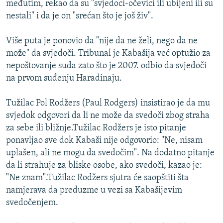
međutim, rekao da su "svjedoci-očevici ili ubijeni ili su
ISPRIČAJ MI
nestali" i da je on "srećan što je još živ".
DNEVNO@RSE
Više puta je ponovio da "nije da ne želi, nego da ne
SPECIJALI RSE
može" da svjedoči. Tribunal je Kabašija već optužio za
VIŠE OD NASLOVA
nepoštovanje suda zato što je 2007. odbio da svjedoči
PRATITE NAS
na prvom suđenju Haradinaju.
GENOCID U SREBRENICI
POPLAVE I KLIZIŠTA U BIH 2024.
Tužilac Pol Rodžers (Paul Rodgers) insistirao je da mu
svjedok odgovori da li ne može da svedoči zbog straha
TV LIBERTY
Sve RFE/RL stranice
za sebe ili bližnje.Tužilac Rodžers je isto pitanje
POST SCRIPTUM
ponavljao sve dok Kabaši nije odgovorio: "Ne, nisam
uplašen, ali ne mogu da svedočim". Na dodatno pitanje
MOJA EVROPA
da li strahuje za bliske osobe, ako svedoči, kazao je:
TRI DECENIJE OD RATA U BIH
"Ne znam".Tužilac Rodžers sjutra će saopštiti šta
SVE KARTE DEJTONA
namjerava da preduzme u vezi sa Kabašijevim
svedočenjem.
NASTANAK I RASPAD JUGOSLAVIJE