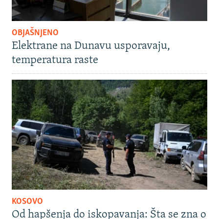
OBJAŠNJENO
Elektrane na Dunavu usporavaju,
temperatura raste
KOSOVO
Od hapšenja do iskopavanja: Šta se zna o