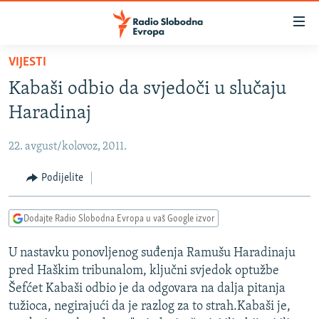
Dostupni
linkovi
Pređite
VIJESTI
na
VIJESTI
Kabaši odbio da svjedoči u slučaju
glavni
BOSNA I HERCEGOVINA
sadržaj
Haradinaj
SRBIJA
Pređite
na
22. avgust/kolovoz, 2011.
KOSOVO
glavnu
CRNA GORA
Podijelite
navigaciju
Pređite
VIZUELNO
na
Dodajte Radio Slobodna Evropa u vaš Google izvor
PODCASTI
VIDEO
pretragu
U nastavku ponovljenog suđenja Ramušu Haradinaju
RAT U UKRAJINI
FOTOGALERIJE
pred Haškim tribunalom, ključni svjedok optužbe
KINA NA BALKANU
INFOGRAFIKE
Šefćet Kabaši odbio je da odgovara na dalja pitanja
tužioca, negirajući da je razlog za to strah.Kabaši je,
RSE PRIČE IZ SVIJETA