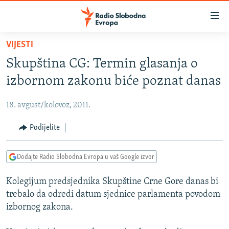
Dostupni
linkovi
Pređite
VIJESTI
na
VIJESTI
Skupština CG: Termin glasanja o
glavni
BOSNA I HERCEGOVINA
sadržaj
izbornom zakonu biće poznat danas
SRBIJA
Pređite
na
18. avgust/kolovoz, 2011.
KOSOVO
glavnu
CRNA GORA
Podijelite
navigaciju
Pređite
VIZUELNO
na
Dodajte Radio Slobodna Evropa u vaš Google izvor
PODCASTI
VIDEO
pretragu
Kolegijum predsjednika Skupštine Crne Gore danas bi
RAT U UKRAJINI
FOTOGALERIJE
trebalo da odredi datum sjednice parlamenta povodom
KINA NA BALKANU
INFOGRAFIKE
izbornog zakona.
RSE PRIČE IZ SVIJETA