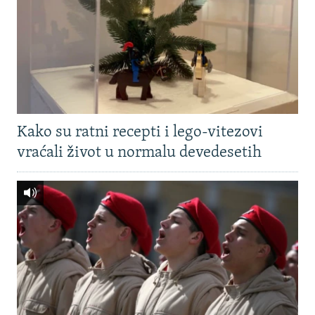
Kako su ratni recepti i lego-vitezovi
vraćali život u normalu devedesetih