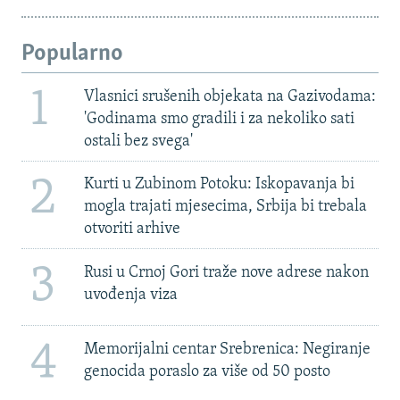
Popularno
1
Vlasnici srušenih objekata na Gazivodama:
'Godinama smo gradili i za nekoliko sati
ostali bez svega'
2
Kurti u Zubinom Potoku: Iskopavanja bi
mogla trajati mjesecima, Srbija bi trebala
otvoriti arhive
3
Rusi u Crnoj Gori traže nove adrese nakon
uvođenja viza
4
Memorijalni centar Srebrenica: Negiranje
genocida poraslo za više od 50 posto