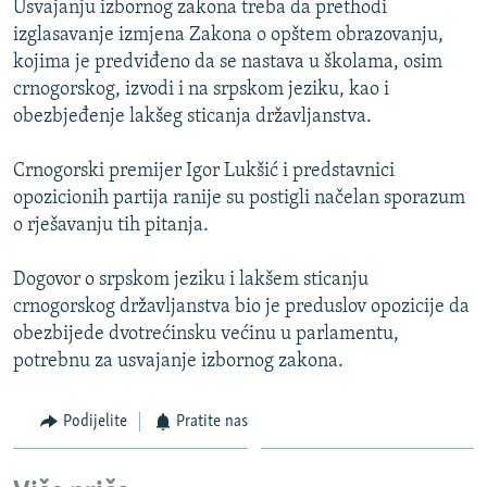
Usvajanju izbornog zakona treba da prethodi
ISPRIČAJ MI
izglasavanje izmjena Zakona o opštem obrazovanju,
DNEVNO@RSE
kojima je predviđeno da se nastava u školama, osim
crnogorskog, izvodi i na srpskom jeziku, kao i
SPECIJALI RSE
obezbjeđenje lakšeg sticanja državljanstva.
VIŠE OD NASLOVA
PRATITE NAS
Crnogorski premijer Igor Lukšić i predstavnici
GENOCID U SREBRENICI
opozicionih partija ranije su postigli načelan sporazum
POPLAVE I KLIZIŠTA U BIH 2024.
o rješavanju tih pitanja.
TV LIBERTY
Sve RFE/RL stranice
Dogovor o srpskom jeziku i lakšem sticanju
POST SCRIPTUM
crnogorskog državljanstva bio je preduslov opozicije da
obezbijede dvotrećinsku većinu u parlamentu,
MOJA EVROPA
potrebnu za usvajanje izbornog zakona.
TRI DECENIJE OD RATA U BIH
SVE KARTE DEJTONA
Podijelite
Pratite nas
NASTANAK I RASPAD JUGOSLAVIJE