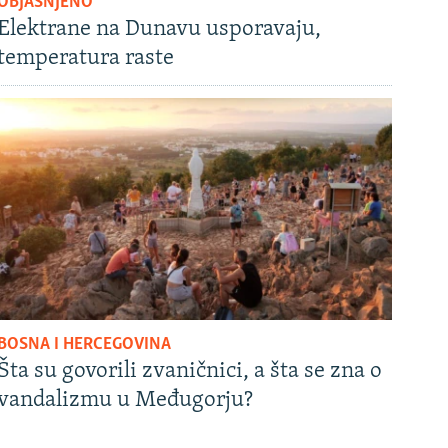
OBJAŠNJENO
Elektrane na Dunavu usporavaju,
temperatura raste
BOSNA I HERCEGOVINA
Šta su govorili zvaničnici, a šta se zna o
vandalizmu u Međugorju?