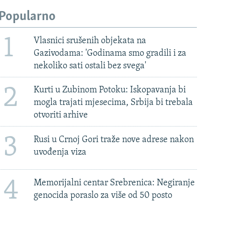
Popularno
1
Vlasnici srušenih objekata na
Gazivodama: 'Godinama smo gradili i za
nekoliko sati ostali bez svega'
2
Kurti u Zubinom Potoku: Iskopavanja bi
mogla trajati mjesecima, Srbija bi trebala
otvoriti arhive
3
Rusi u Crnoj Gori traže nove adrese nakon
uvođenja viza
4
Memorijalni centar Srebrenica: Negiranje
genocida poraslo za više od 50 posto