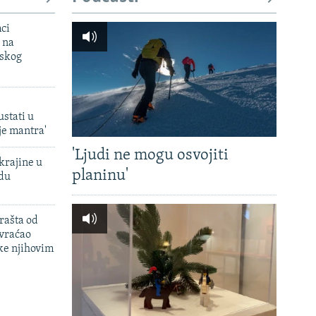
mci
 na
uskog
ustati u
je mantra'
'Ljudi ne mogu osvojiti
krajine u
planinu'
adu
rašta od
 vraćao
ke njihovim