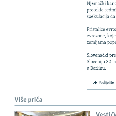
ISPRIČAJ MI
Njemački kance
DNEVNO@RSE
protekle sedmic
spekulacija da 
SPECIJALI RSE
VIŠE OD NASLOVA
Pristalice evr
evrozone, koje
GENOCID U SREBRENICI
zemljama pop
POPLAVE I KLIZIŠTA U BIH 2024.
Slovenački pre
TV LIBERTY
Sloveniju 30. a
POST SCRIPTUM
u Berlinu.
MOJA EVROPA
Podijelite
TRI DECENIJE OD RATA U BIH
SVE KARTE DEJTONA
Više priča
NASTANAK I RASPAD JUGOSLAVIJE
Vesti/V