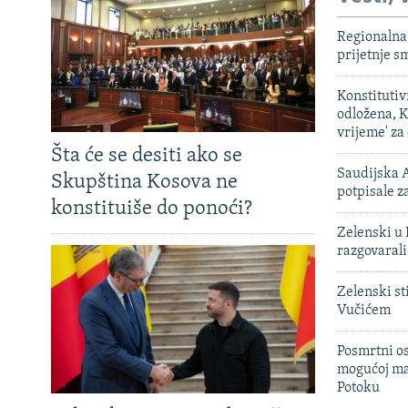
Regionalna 
prijetnje 
Konstituti
odložena, K
vrijeme' za
Šta će se desiti ako se
Saudijska A
Skupština Kosova ne
potpisale 
konstituiše do ponoći?
Zelenski u 
razgovarali
Zelenski st
Vučićem
Posmrtni os
mogućoj ma
Potoku