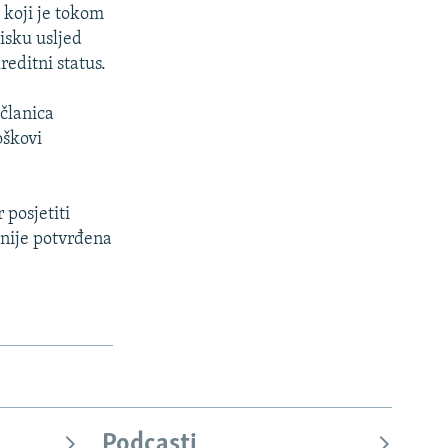
 koji je tokom
isku usljed
reditni status.
 članica
oškovi
 posjetiti
 nije potvrđena
Podcasti