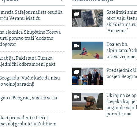
mreža SafeJournalists osudila
Satelitski sni
smrću Veranu Matiću
otkrivaju štetu
skladištima r
'Amazona'
vna sjednica Skupštine Kosova
urti ponovo traži 'dodatno
 dogovor
Doajen bh.
alpinizma: 'Od
pravo vrijeme 
rabija, Pakistan i Turska
zajednički odbrambeni pakt
Predsjednik U
posjeti Beogr
Beogradu, Vučić kaže da nisu
 o vojnoj saradnji
Ukrajina se op
igao u Beograd, susreo se sa
čovjeka koji je
poginule vojni
porodicama
taci pronađeni u trećoj
sovnoj grobnici u Zubinom