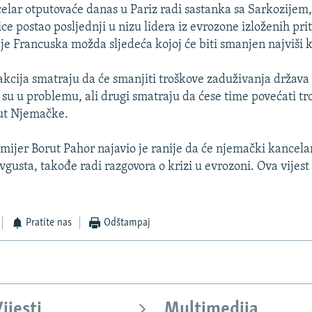
lar otputovaće danas u Pariz radi sastanka sa Sarkozijem,
e postao posljednji u nizu lidera iz evrozone izloženih prit
je Francuska možda sljedeća kojoj će biti smanjen najviši k
oakcija smatraju da će smanjiti troškove zaduživanja država
 su u problemu, ali drugi smatraju da ćese time povećati tr
ut Njemačke.
mijer Borut Pahor najavio je ranije da će njemački kancelar
vgusta, takođe radi razgovora o krizi u evrozoni. Ova vijest
Pratite nas
Odštampaj
ijesti
Multimedija