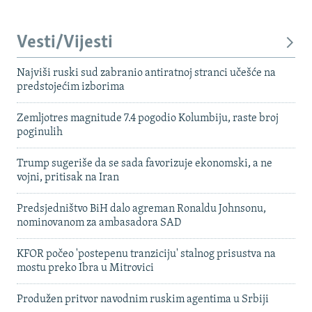
Vesti/Vijesti
Najviši ruski sud zabranio antiratnoj stranci učešće na
predstojećim izborima
Zemljotres magnitude 7.4 pogodio Kolumbiju, raste broj
poginulih
Trump sugeriše da se sada favorizuje ekonomski, a ne
vojni, pritisak na Iran
Predsjedništvo BiH dalo agreman Ronaldu Johnsonu,
nominovanom za ambasadora SAD
KFOR počeo 'postepenu tranziciju' stalnog prisustva na
mostu preko Ibra u Mitrovici
Produžen pritvor navodnim ruskim agentima u Srbiji