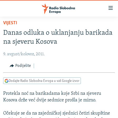
Dostupni
linkovi
Pređite
VIJESTI
na
VIJESTI
Danas odluka o uklanjanju barikada
glavni
BOSNA I HERCEGOVINA
sadržaj
na sjeveru Kosova
SRBIJA
Pređite
na
9. avgust/kolovoz, 2011.
KOSOVO
glavnu
CRNA GORA
Podijelite
navigaciju
Pređite
VIZUELNO
na
Dodajte Radio Slobodna Evropa u vaš Google izvor
PODCASTI
VIDEO
pretragu
Protekla noć na barikadama koje Srbi na sjeveru
RAT U UKRAJINI
FOTOGALERIJE
Kosova drže već dvije sedmice prošla je mirno.
KINA NA BALKANU
INFOGRAFIKE
Očekuje se da na zajedničkoj sjednici četiri skupštine
RSE PRIČE IZ SVIJETA