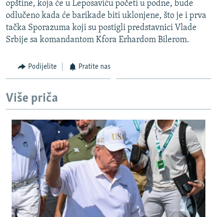
opštine, koja će u Leposaviću početi u podne, bude
ISPRIČAJ MI
odlučeno kada će barikade biti uklonjene, što je i prva
DNEVNO@RSE
tačka Sporazuma koji su postigli predstavnici Vlade
Srbije sa komandantom Kfora Erhardom Bilerom.
SPECIJALI RSE
VIŠE OD NASLOVA
Podijelite
Pratite nas
PRATITE NAS
GENOCID U SREBRENICI
Više priča
POPLAVE I KLIZIŠTA U BIH 2024.
TV LIBERTY
Sve RFE/RL stranice
POST SCRIPTUM
MOJA EVROPA
TRI DECENIJE OD RATA U BIH
SVE KARTE DEJTONA
NASTANAK I RASPAD JUGOSLAVIJE