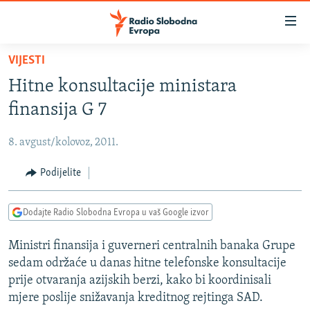
Dostupni
linkovi
Pređite
VIJESTI
na
VIJESTI
Hitne konsultacije ministara
glavni
BOSNA I HERCEGOVINA
sadržaj
finansija G 7
SRBIJA
Pređite
na
8. avgust/kolovoz, 2011.
KOSOVO
glavnu
CRNA GORA
Podijelite
navigaciju
Pređite
VIZUELNO
na
Dodajte Radio Slobodna Evropa u vaš Google izvor
PODCASTI
VIDEO
pretragu
Ministri finansija i guverneri centralnih banaka Grupe
RAT U UKRAJINI
FOTOGALERIJE
sedam održaće u danas hitne telefonske konsultacije
KINA NA BALKANU
INFOGRAFIKE
prije otvaranja azijskih berzi, kako bi koordinisali
mjere poslije snižavanja kreditnog rejtinga SAD.
RSE PRIČE IZ SVIJETA