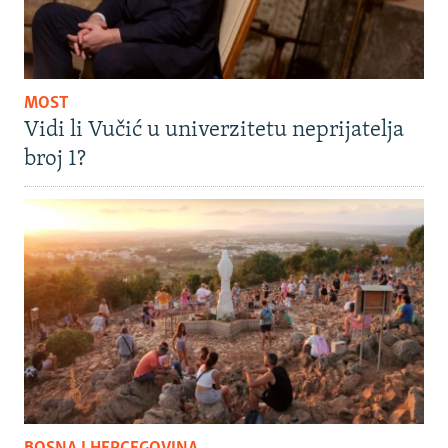
MOST
Vidi li Vučić u univerzitetu neprijatelja
broj 1?