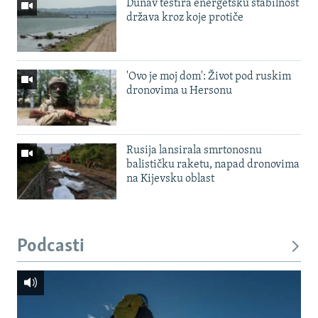
Dunav testira energetsku stabilnost
država kroz koje protiče
'Ovo je moj dom': Život pod ruskim
dronovima u Hersonu
Rusija lansirala smrtonosnu
balističku raketu, napad dronovima
na Kijevsku oblast
Podcasti