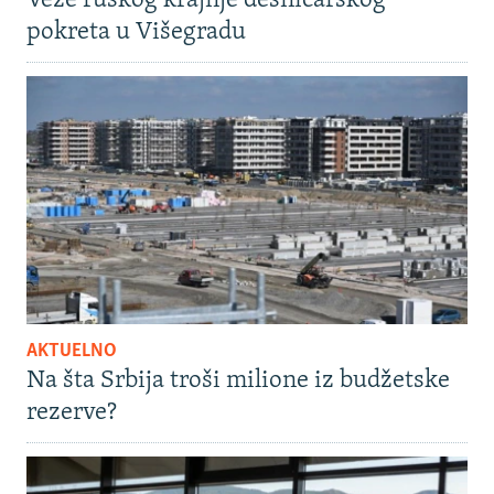
Veze ruskog krajnje desničarskog
pokreta u Višegradu
AKTUELNO
Na šta Srbija troši milione iz budžetske
rezerve?