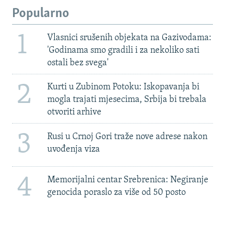
Popularno
1
Vlasnici srušenih objekata na Gazivodama:
'Godinama smo gradili i za nekoliko sati
ostali bez svega'
2
Kurti u Zubinom Potoku: Iskopavanja bi
mogla trajati mjesecima, Srbija bi trebala
otvoriti arhive
3
Rusi u Crnoj Gori traže nove adrese nakon
uvođenja viza
4
Memorijalni centar Srebrenica: Negiranje
genocida poraslo za više od 50 posto