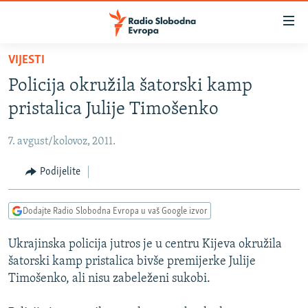
Dostupni
linkovi
Pređite
VIJESTI
na
VIJESTI
Policija okružila šatorski kamp
glavni
BOSNA I HERCEGOVINA
sadržaj
pristalica Julije Timošenko
SRBIJA
Pređite
na
7. avgust/kolovoz, 2011.
KOSOVO
glavnu
CRNA GORA
Podijelite
navigaciju
Pređite
VIZUELNO
na
Dodajte Radio Slobodna Evropa u vaš Google izvor
PODCASTI
VIDEO
pretragu
Ukrajinska policija jutros je u centru Kijeva okružila
RAT U UKRAJINI
FOTOGALERIJE
šatorski kamp pristalica bivše premijerke Julije
KINA NA BALKANU
INFOGRAFIKE
Timošenko, ali nisu zabeleženi sukobi.
RSE PRIČE IZ SVIJETA