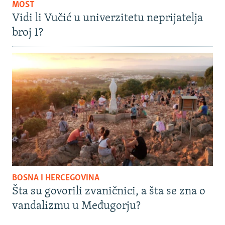
MOST
Vidi li Vučić u univerzitetu neprijatelja
broj 1?
BOSNA I HERCEGOVINA
Šta su govorili zvaničnici, a šta se zna o
vandalizmu u Međugorju?