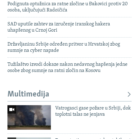
Podignuta optužnica za ratne zločine u Đakovici protiv 20
osoba, uključujući Radoičića
SAD uputile zahtev za izručenje iranskog hakera
uhapšenog u Crnoj Gori
Državljaninu Srbije određen pritvor u Hrvatskoj zbog
sumnje na cyber napade
Tužilaštvo izvodi dokaze nakon nedavnog hapšenja jedne
osobe zbog sumnje na ratni zločin na Kosovu
Multimedija
Vatrogasci gase požare u Srbiji, dok
toplotni talas ne jenjava