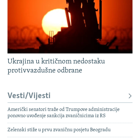
Ukrajina u kritičnom nedostaku
protivvazdušne odbrane
Vesti/Vijesti
Američki senatori traže od Trumpove administracije
ponovno uvođenje sankcija zvaničnicima iz RS
Zelenski stiže u prvu zvaničnu posjetu Beogradu