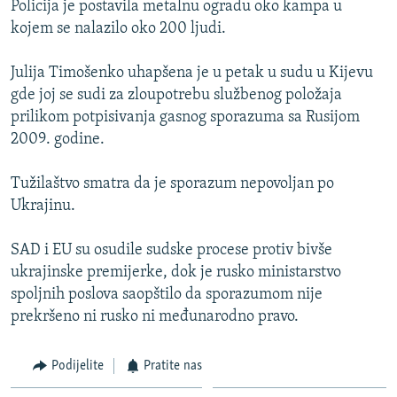
Policija je postavila metalnu ogradu oko kampa u
ISPRIČAJ MI
kojem se nalazilo oko 200 ljudi.
DNEVNO@RSE
Julija Timošenko uhapšena je u petak u sudu u Kijevu
SPECIJALI RSE
gde joj se sudi za zloupotrebu službenog položaja
VIŠE OD NASLOVA
prilikom potpisivanja gasnog sporazuma sa Rusijom
PRATITE NAS
2009. godine.
GENOCID U SREBRENICI
POPLAVE I KLIZIŠTA U BIH 2024.
Tužilaštvo smatra da je sporazum nepovoljan po
Ukrajinu.
TV LIBERTY
Sve RFE/RL stranice
POST SCRIPTUM
SAD i EU su osudile sudske procese protiv bivše
ukrajinske premijerke, dok je rusko ministarstvo
MOJA EVROPA
spoljnih poslova saopštilo da sporazumom nije
TRI DECENIJE OD RATA U BIH
prekršeno ni rusko ni međunarodno pravo.
SVE KARTE DEJTONA
Podijelite
Pratite nas
NASTANAK I RASPAD JUGOSLAVIJE