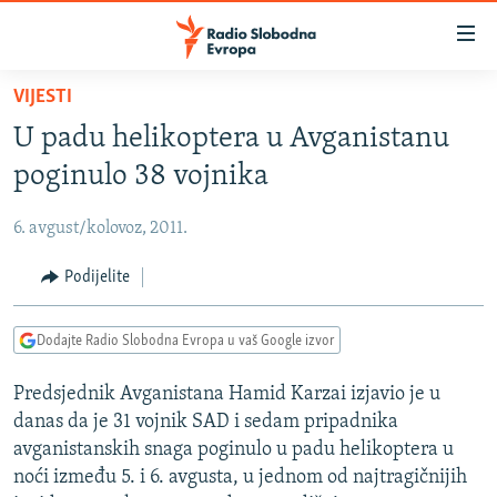
Dostupni
linkovi
Pređite
VIJESTI
na
VIJESTI
U padu helikoptera u Avganistanu
glavni
BOSNA I HERCEGOVINA
sadržaj
poginulo 38 vojnika
SRBIJA
Pređite
na
6. avgust/kolovoz, 2011.
KOSOVO
glavnu
CRNA GORA
Podijelite
navigaciju
Pređite
VIZUELNO
na
Dodajte Radio Slobodna Evropa u vaš Google izvor
PODCASTI
VIDEO
pretragu
Predsjednik Avganistana Hamid Karzai izjavio je u
RAT U UKRAJINI
FOTOGALERIJE
danas da je 31 vojnik SAD i sedam pripadnika
KINA NA BALKANU
INFOGRAFIKE
avganistanskih snaga poginulo u padu helikoptera u
noći između 5. i 6. avgusta, u jednom od najtragičnijih
RSE PRIČE IZ SVIJETA