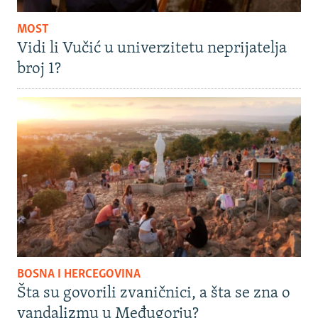
MOST
Vidi li Vučić u univerzitetu neprijatelja
broj 1?
BOSNA I HERCEGOVINA
Šta su govorili zvaničnici, a šta se zna o
vandalizmu u Međugorju?