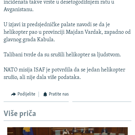
incidenata takve vrste u desetogodišnjem ratu u
ISPRIČAJ MI
Avganistanu.
DNEVNO@RSE
U izjavi iz predsjedničke palate navodi se da je
SPECIJALI RSE
helikopter pao u provinciji Majdan Vardak, zapadno od
VIŠE OD NASLOVA
glavnog grada Kabula.
PRATITE NAS
GENOCID U SREBRENICI
Talibani tvrde da su srušili helikopter sa ljudstvom.
POPLAVE I KLIZIŠTA U BIH 2024.
NATO misija ISAF je potvrdila da se jedan helikopter
TV LIBERTY
Sve RFE/RL stranice
srušio, ali nije dala više podataka.
POST SCRIPTUM
MOJA EVROPA
Podijelite
Pratite nas
TRI DECENIJE OD RATA U BIH
Više priča
SVE KARTE DEJTONA
NASTANAK I RASPAD JUGOSLAVIJE