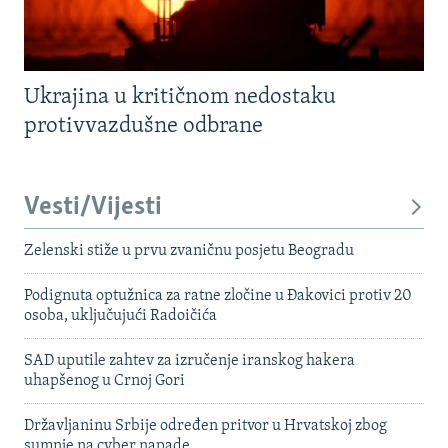
Ukrajina u kritičnom nedostaku
protivvazdušne odbrane
Vesti/Vijesti
Zelenski stiže u prvu zvaničnu posjetu Beogradu
Podignuta optužnica za ratne zločine u Đakovici protiv 20
osoba, uključujući Radoičića
SAD uputile zahtev za izručenje iranskog hakera
uhapšenog u Crnoj Gori
Državljaninu Srbije određen pritvor u Hrvatskoj zbog
sumnje na cyber napade