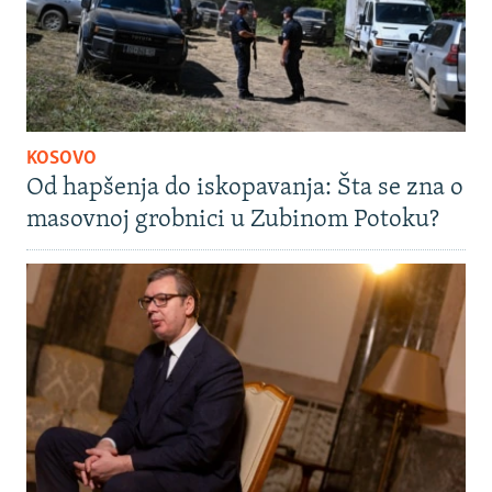
KOSOVO
Od hapšenja do iskopavanja: Šta se zna o
masovnoj grobnici u Zubinom Potoku?