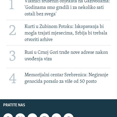
1
Vlasnici srušenih objekata na Gazivodama:
'Godinama smo gradili i za nekoliko sati
ostali bez svega'
2
Kurti u Zubinom Potoku: Iskopavanja bi
mogla trajati mjesecima, Srbija bi trebala
otvoriti arhive
3
Rusi u Crnoj Gori traže nove adrese nakon
uvođenja viza
4
Memorijalni centar Srebrenica: Negiranje
genocida poraslo za više od 50 posto
PRATITE NAS