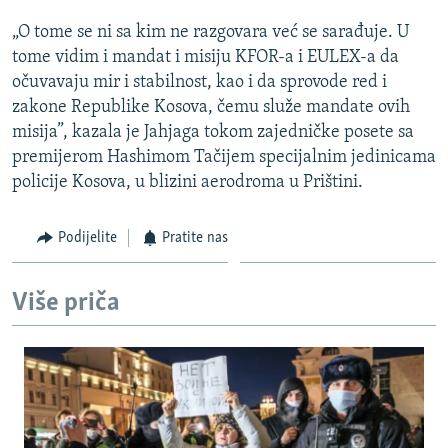
ISPRIČAJ MI
„O tome se ni sa kim ne razgovara već se sarađuje. U
DNEVNO@RSE
tome vidim i mandat i misiju KFOR-a i EULEX-a da
očuvavaju mir i stabilnost, kao i da sprovode red i
SPECIJALI RSE
zakone Republike Kosova, čemu služe mandate ovih
VIŠE OD NASLOVA
misija”, kazala je Jahjaga tokom zajedničke posete sa
PRATITE NAS
premijerom Hashimom Tačijem specijalnim jedinicama
GENOCID U SREBRENICI
policije Kosova, u blizini aerodroma u Prištini.
POPLAVE I KLIZIŠTA U BIH 2024.
TV LIBERTY
Sve RFE/RL stranice
Podijelite
Pratite nas
POST SCRIPTUM
Više priča
MOJA EVROPA
TRI DECENIJE OD RATA U BIH
SVE KARTE DEJTONA
NASTANAK I RASPAD JUGOSLAVIJE