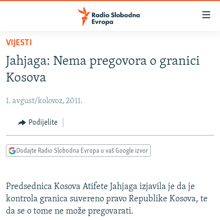
Dostupni
linkovi
Pređite
VIJESTI
na
VIJESTI
Jahjaga: Nema pregovora o granici
glavni
BOSNA I HERCEGOVINA
sadržaj
Kosova
SRBIJA
Pređite
na
1. avgust/kolovoz, 2011.
KOSOVO
glavnu
CRNA GORA
Podijelite
navigaciju
Pređite
VIZUELNO
na
Dodajte Radio Slobodna Evropa u vaš Google izvor
PODCASTI
VIDEO
pretragu
RAT U UKRAJINI
FOTOGALERIJE
Predsednica Kosova Atifete Jahjaga izjavila je da je
KINA NA BALKANU
INFOGRAFIKE
kontrola granica suvereno pravo Republike Kosova, te
da se o tome ne može pregovarati.
RSE PRIČE IZ SVIJETA