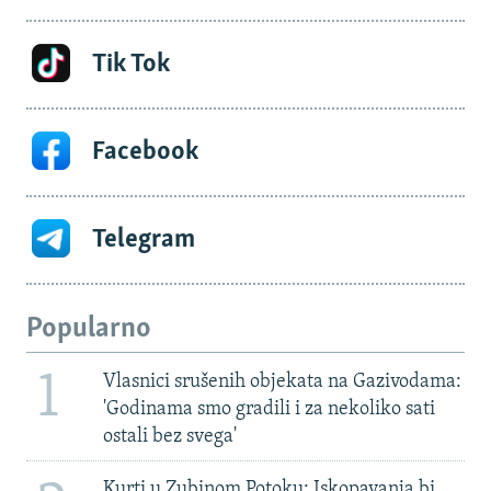
Tik Tok
Facebook
Telegram
Popularno
1
Vlasnici srušenih objekata na Gazivodama:
'Godinama smo gradili i za nekoliko sati
ostali bez svega'
Kurti u Zubinom Potoku: Iskopavanja bi