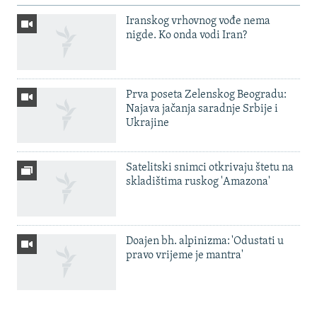
Iranskog vrhovnog vođe nema
nigde. Ko onda vodi Iran?
Prva poseta Zelenskog Beogradu:
Najava jačanja saradnje Srbije i
Ukrajine
Satelitski snimci otkrivaju štetu na
skladištima ruskog 'Amazona'
Doajen bh. alpinizma: 'Odustati u
pravo vrijeme je mantra'