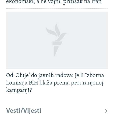
ekonomski, a ne vojni, pritisak na Iran
Od 'Oluje' do javnih radova: Je li Izborna
komisija BiH blaža prema preuranjenoj
kampanji?
Vesti/Vijesti