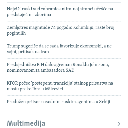
Najviši ruski sud zabranio antiratnoj stranci učešće na
predstojećim izborima
Zemljotres magnitude 7.4 pogodio Kolumbiju, raste broj
poginulih
Trump sugeriše da se sada favorizuje ekonomski, a ne
vojni, pritisak na Iran
Predsjedništvo BiH dalo agreman Ronaldu Johnsonu,
nominovanom za ambasadora SAD
KFOR počeo 'postepenu tranziciju' stalnog prisustva na
mostu preko Ibra u Mitrovici
Produžen pritvor navodnim ruskim agentima u Srbiji
Multimedija