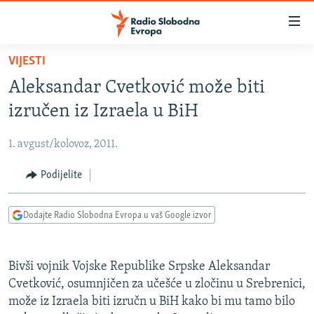
Dostupni
linkovi
Pređite
VIJESTI
na
VIJESTI
Aleksandar Cvetković može biti
glavni
BOSNA I HERCEGOVINA
sadržaj
izručen iz Izraela u BiH
SRBIJA
Pređite
na
1. avgust/kolovoz, 2011.
KOSOVO
glavnu
CRNA GORA
Podijelite
navigaciju
Pređite
VIZUELNO
na
Dodajte Radio Slobodna Evropa u vaš Google izvor
PODCASTI
VIDEO
pretragu
RAT U UKRAJINI
FOTOGALERIJE
Bivši vojnik Vojske Republike Srpske Aleksandar
KINA NA BALKANU
INFOGRAFIKE
Cvetković, osumnjičen za učešće u zločinu u Srebrenici,
može iz Izraela biti izručn u BiH kako bi mu tamo bilo
RSE PRIČE IZ SVIJETA