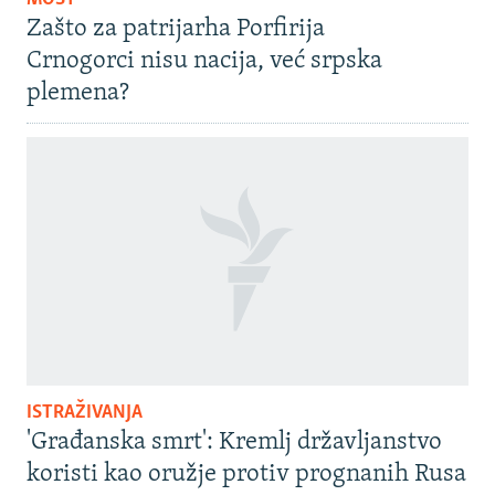
Zašto za patrijarha Porfirija
Crnogorci nisu nacija, već srpska
plemena?
ISTRAŽIVANJA
'Građanska smrt': Kremlj državljanstvo
koristi kao oružje protiv prognanih Rusa