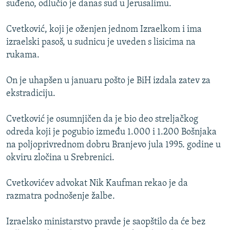
suđeno, odlučio je danas sud u Jerusalimu.
ISPRIČAJ MI
DNEVNO@RSE
Cvetković, koji je oženjen jednom Izraelkom i ima
izraelski pasoš, u sudnicu je uveden s lisicima na
SPECIJALI RSE
rukama.
VIŠE OD NASLOVA
PRATITE NAS
On je uhapšen u januaru pošto je BiH izdala zatev za
GENOCID U SREBRENICI
ekstradiciju.
POPLAVE I KLIZIŠTA U BIH 2024.
Cvetković je osumnjičen da je bio deo streljačkog
TV LIBERTY
Sve RFE/RL stranice
odreda koji je pogubio između 1.000 i 1.200 Bošnjaka
POST SCRIPTUM
na poljoprivrednom dobru Branjevo jula 1995. godine u
okviru zločina u Srebrenici.
MOJA EVROPA
TRI DECENIJE OD RATA U BIH
Cvetkovićev advokat Nik Kaufman rekao je da
SVE KARTE DEJTONA
razmatra podnošenje žalbe.
NASTANAK I RASPAD JUGOSLAVIJE
Izraelsko ministarstvo pravde je saopštilo da će bez