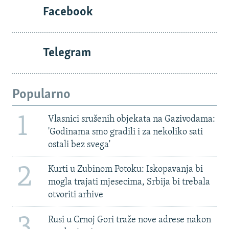
Facebook
Telegram
Popularno
1
Vlasnici srušenih objekata na Gazivodama:
'Godinama smo gradili i za nekoliko sati
ostali bez svega'
2
Kurti u Zubinom Potoku: Iskopavanja bi
mogla trajati mjesecima, Srbija bi trebala
otvoriti arhive
3
Rusi u Crnoj Gori traže nove adrese nakon