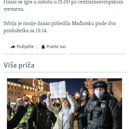
Finale se igra u subotu u 15.00 po centralnoevropskom
ISPRIČAJ MI
vremenu.
DNEVNO@RSE
Srbija je ranije danas pobedila Mađarsku posle dva
SPECIJALI RSE
produžetka sa 15:14.
VIŠE OD NASLOVA
PRATITE NAS
Podijelite
Pratite nas
GENOCID U SREBRENICI
POPLAVE I KLIZIŠTA U BIH 2024.
Više priča
TV LIBERTY
Sve RFE/RL stranice
POST SCRIPTUM
MOJA EVROPA
TRI DECENIJE OD RATA U BIH
SVE KARTE DEJTONA
NASTANAK I RASPAD JUGOSLAVIJE