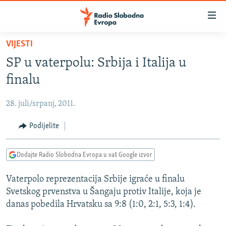
Dostupni
linkovi
Pređite
VIJESTI
na
VIJESTI
SP u vaterpolu: Srbija i Italija u
glavni
BOSNA I HERCEGOVINA
sadržaj
finalu
SRBIJA
Pređite
na
28. juli/srpanj, 2011.
KOSOVO
glavnu
CRNA GORA
Podijelite
navigaciju
Pređite
VIZUELNO
na
Dodajte Radio Slobodna Evropa u vaš Google izvor
PODCASTI
VIDEO
pretragu
Vaterpolo reprezentacija Srbije igraće u finalu
RAT U UKRAJINI
FOTOGALERIJE
Svetskog prvenstva u Šangaju protiv Italije, koja je
KINA NA BALKANU
INFOGRAFIKE
danas pobedila Hrvatsku sa 9:8 (1:0, 2:1, 5:3, 1:4).
RSE PRIČE IZ SVIJETA