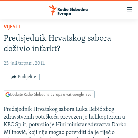
Dostupni
linkovi
Pređite
VIJESTI
na
VIJESTI
Predsjednik Hrvatskog sabora
glavni
BOSNA I HERCEGOVINA
sadržaj
doživio infarkt?
SRBIJA
Pređite
na
25. juli/srpanj, 2011.
KOSOVO
glavnu
CRNA GORA
Podijelite
navigaciju
Pređite
VIZUELNO
na
Dodajte Radio Slobodna Evropa u vaš Google izvor
PODCASTI
VIDEO
pretragu
Predsjednik Hrvatskog sabora Luka Bebić zbog
RAT U UKRAJINI
FOTOGALERIJE
zdravstvenih poteškoća prevezen je helikopterom u
KINA NA BALKANU
INFOGRAFIKE
KBC Split, potvrdio je Hini ministar zdravstva Darko
Milinović, koji nije mogao potvrditi da je riječ o
RSE PRIČE IZ SVIJETA