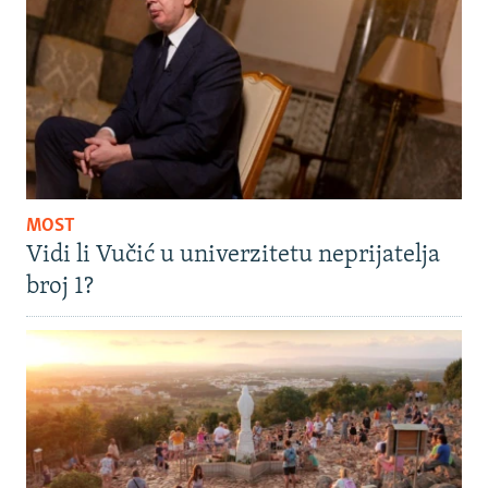
MOST
Vidi li Vučić u univerzitetu neprijatelja
broj 1?