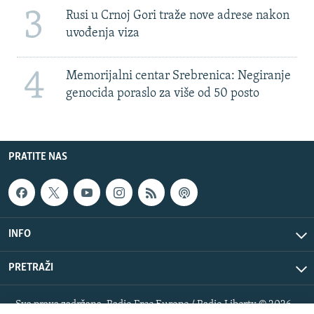
3
Rusi u Crnoj Gori traže nove adrese nakon
uvođenja viza
4
Memorijalni centar Srebrenica: Negiranje
genocida poraslo za više od 50 posto
PRATITE NAS
INFO
PRETRAŽI
Sva prava zadržana. Radio Free Europe / Radio Liberty © 2026