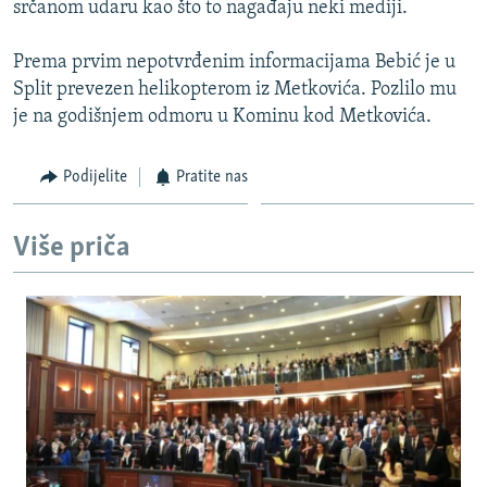
srčanom udaru kao što to nagađaju neki mediji.
ISPRIČAJ MI
DNEVNO@RSE
Prema prvim nepotvrđenim informacijama Bebić je u
Split prevezen helikopterom iz Metkovića. Pozlilo mu
SPECIJALI RSE
je na godišnjem odmoru u Kominu kod Metkovića.
VIŠE OD NASLOVA
PRATITE NAS
Podijelite
Pratite nas
GENOCID U SREBRENICI
POPLAVE I KLIZIŠTA U BIH 2024.
Više priča
TV LIBERTY
Sve RFE/RL stranice
POST SCRIPTUM
MOJA EVROPA
TRI DECENIJE OD RATA U BIH
SVE KARTE DEJTONA
NASTANAK I RASPAD JUGOSLAVIJE