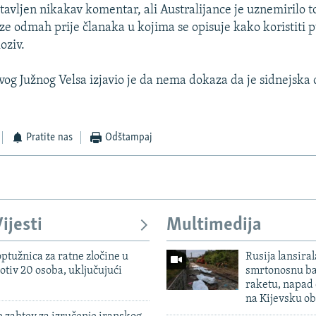
stavljen nikakav komentar, ali Australijance je uznemirilo t
e odmah prije članaka u kojima se opisuje kako koristiti 
oziv.
ovog Južnog Velsa izjavio je da nema dokaza da je sidnejska
Pratite nas
Odštampaj
ijesti
Multimedija
ptužnica za ratne zločine u
Rusija lansiral
otiv 20 osoba, uključujući
smrtonosnu ba
raketu, napad
na Kijevsku ob