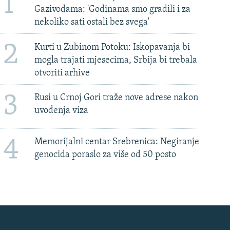
1
Gazivodama: 'Godinama smo gradili i za
nekoliko sati ostali bez svega'
2
Kurti u Zubinom Potoku: Iskopavanja bi
mogla trajati mjesecima, Srbija bi trebala
otvoriti arhive
3
Rusi u Crnoj Gori traže nove adrese nakon
uvođenja viza
4
Memorijalni centar Srebrenica: Negiranje
genocida poraslo za više od 50 posto