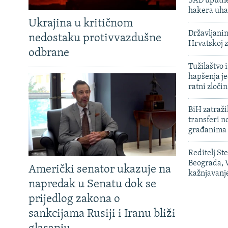
SAD uputile
hakera uha
Ukrajina u kritičnom
Državljanin
nedostaku protivvazdušne
Hrvatskoj 
odbrane
Tužilaštvo
hapšenja j
ratni zloči
BiH zatražil
transferi n
građanima
Reditelj St
Beograda, V
Američki senator ukazuje na
kažnjavanj
napredak u Senatu dok se
prijedlog zakona o
sankcijama Rusiji i Iranu bliži