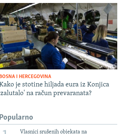
BOSNA I HERCEGOVINA
Kako je stotine hiljada eura iz Konjica
'zalutalo' na račun prevaranata?
Popularno
Vlasnici srušenih objekata na