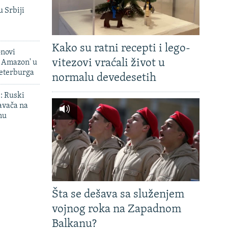
u Srbiji
Kako su ratni recepti i lego-
onovi
vitezovi vraćali život u
i Amazon' u
Peterburga
normalu devedesetih
': Ruski
avača na
nu
Šta se dešava sa služenjem
vojnog roka na Zapadnom
Balkanu?