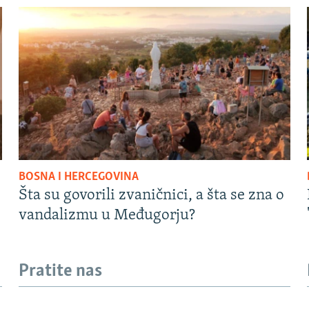
BOSNA I HERCEGOVINA
Šta su govorili zvaničnici, a šta se zna o
vandalizmu u Međugorju?
Pratite nas