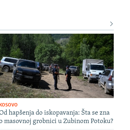
KOSOVO
Od hapšenja do iskopavanja: Šta se zna
o masovnoj grobnici u Zubinom Potoku?