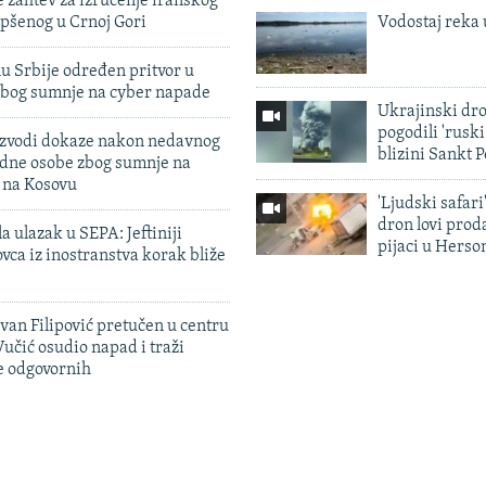
 zahtev za izručenje iranskog
pšenog u Crnoj Gori
Vodostaj reka 
u Srbije određen pritvor u
zbog sumnje na cyber napade
Ukrajinski dr
pogodili 'rusk
 izvodi dokaze nakon nedavnog
blizini Sankt 
edne osobe zbog sumnje na
n na Kosovu
'Ljudski safari
dron lovi prod
a ulazak u SEPA: Jeftiniji
pijaci u Herso
ovca iz inostranstva korak bliže
evan Filipović pretučen u centru
učić osudio napad i traži
e odgovornih