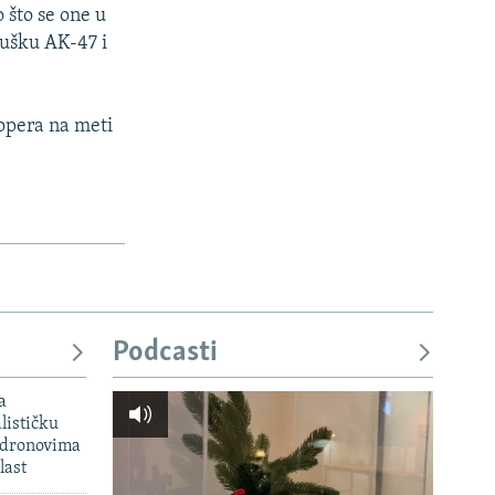
o što se one u
pušku AK-47 i
 opera na meti
Podcasti
a
lističku
 dronovima
last