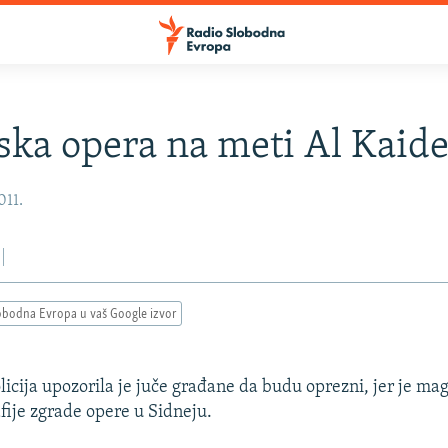
ska opera na meti Al Kaide
011.
obodna Evropa u vaš Google izvor
olicija upozorila je juče građane da budu oprezni, jer je ma
afije zgrade opere u Sidneju.