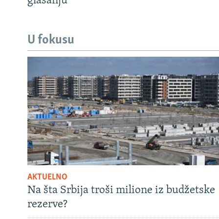
glasanju
U fokusu
AKTUELNO
Na šta Srbija troši milione iz budžetske
rezerve?