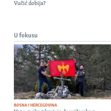
Vučić dobija?
U fokusu
BOSNA I HERCEGOVINA