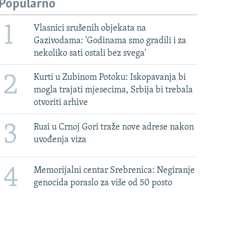
Popularno
1
Vlasnici srušenih objekata na
Gazivodama: 'Godinama smo gradili i za
nekoliko sati ostali bez svega'
2
Kurti u Zubinom Potoku: Iskopavanja bi
mogla trajati mjesecima, Srbija bi trebala
otvoriti arhive
3
Rusi u Crnoj Gori traže nove adrese nakon
uvođenja viza
4
Memorijalni centar Srebrenica: Negiranje
genocida poraslo za više od 50 posto