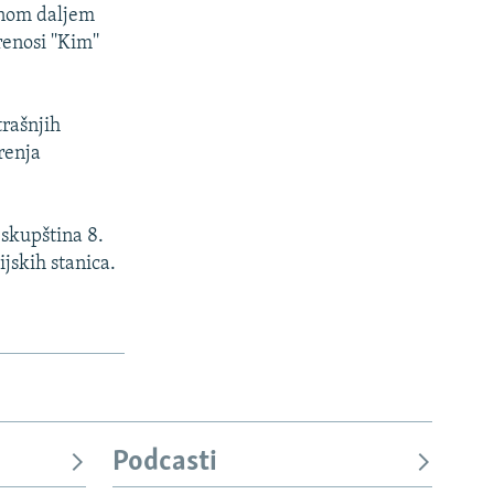
alnom daljem
nosi ''Kim''
trašnjih
renja
 skupština 8.
ijskih stanica.
Podcasti