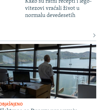
Kako su ratni recepti i lego-
vitezovi vraćali život u
normalu devedesetih
OBJAŠNJENO