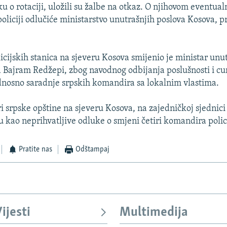
ku o rotaciji, uložili su žalbe na otkaz. O njihovom eventu
liciji odlučiće ministarstvo unutrašnjih poslova Kosova, pre
cijskih stanica na sjeveru Kosova smijenio je ministar unu
 Bajram Redžepi, zbog navodnog odbijanja poslušnosti i cu
dnosno saradnje srpskih komandira sa lokalnim vlastima.
ri srpske opštine na sjeveru Kosova, na zajedničkoj sjednici
su kao neprihvatljive odluke o smjeni četiri komandira polic
Pratite nas
Odštampaj
ijesti
Multimedija