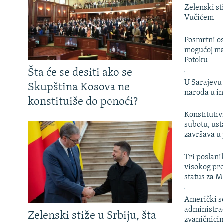
Zelenski st
Vučićem
Posmrtni os
mogućoj ma
Potoku
Šta će se desiti ako se
U Sarajevu 
Skupština Kosova ne
naroda u in
konstituiše do ponoći?
Konstitutiv
subotu, ust
završava u
Tri poslani
visokog pr
status za M
Američki s
administra
Zelenski stiže u Srbiju, šta
zvaničnici