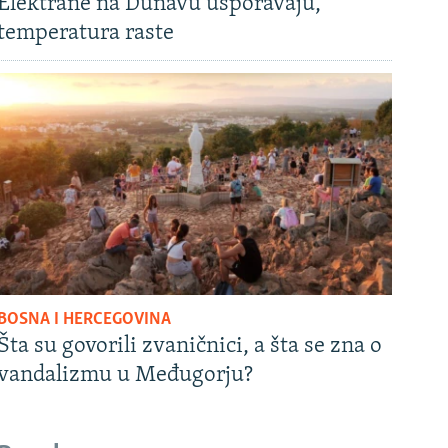
Elektrane na Dunavu usporavaju,
temperatura raste
BOSNA I HERCEGOVINA
Šta su govorili zvaničnici, a šta se zna o
vandalizmu u Međugorju?