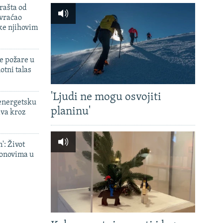
rašta od
 vraćao
ke njihovim
e požare u
otni talas
'Ljudi ne mogu osvojiti
 energetsku
planinu'
ava kroz
': Život
onovima u