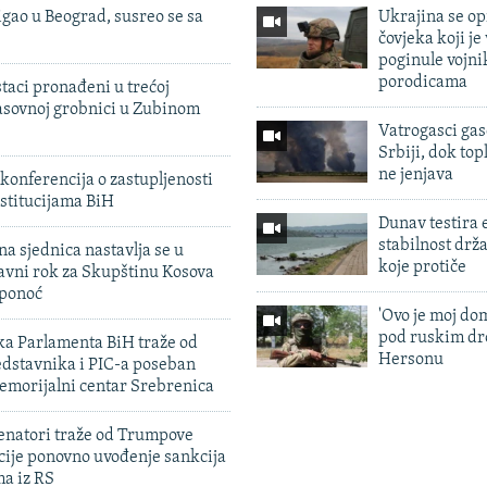
igao u Beograd, susreo se sa
Ukrajina se op
čovjeka koji je
poginule vojni
porodicama
taci pronađeni u trećoj
sovnoj grobnici u Zubinom
Vatrogasci gas
Srbiji, dok topl
ne jenjava
konferencija o zastupljenosti
stitucijama BiH
Dunav testira
stabilnost drž
na sjednica nastavlja se u
koje protiče
avni rok za Skupštinu Kosova
 ponoć
'Ovo je moj dom
pod ruskim dr
ka Parlamenta BiH traže od
Hersonu
edstavnika i PIC-a poseban
emorijalni centar Srebrenica
enatori traže od Trumpove
cije ponovno uvođenje sankcija
ma iz RS