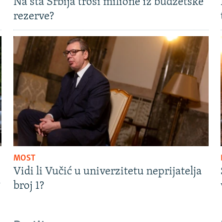
Na šta Srbija troši milione iz budžetske
rezerve?
MOST
Vidi li Vučić u univerzitetu neprijatelja
?
broj 1?