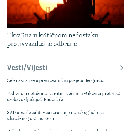
Ukrajina u kritičnom nedostaku
protivvazdušne odbrane
Vesti/Vijesti
Zelenski stiže u prvu zvaničnu posjetu Beogradu
Podignuta optužnica za ratne zločine u Đakovici protiv 20
osoba, uključujući Radoičića
SAD uputile zahtev za izručenje iranskog hakera
uhapšenog u Crnoj Gori