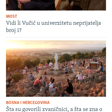
MOST
Vidi li Vučić u univerzitetu neprijatelja
broj 1?
BOSNA I HERCEGOVINA
Šta su govorili zvaničnici, a šta se zna o