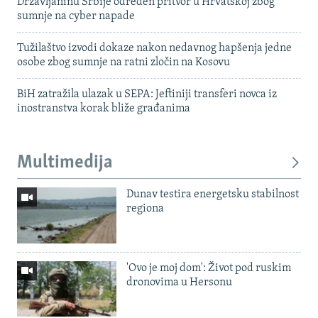
Državljaninu Srbije određen pritvor u Hrvatskoj zbog
sumnje na cyber napade
Tužilaštvo izvodi dokaze nakon nedavnog hapšenja jedne
osobe zbog sumnje na ratni zločin na Kosovu
BiH zatražila ulazak u SEPA: Jeftiniji transferi novca iz
inostranstva korak bliže građanima
Multimedija
Dunav testira energetsku stabilnost
regiona
'Ovo je moj dom': Život pod ruskim
dronovima u Hersonu