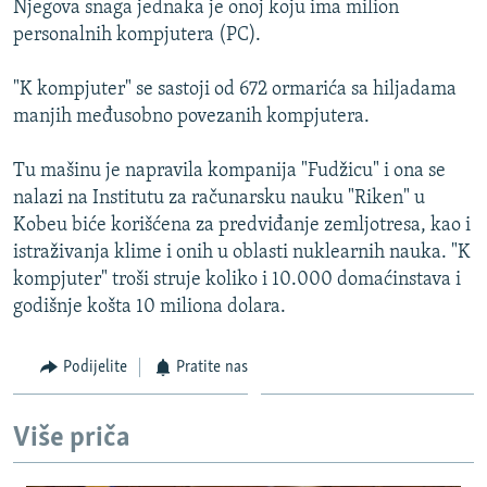
Njegova snaga jednaka je onoj koju ima milion
ISPRIČAJ MI
personalnih kompjutera (PC).
DNEVNO@RSE
"K kompjuter" se sastoji od 672 ormarića sa hiljadama
SPECIJALI RSE
manjih međusobno povezanih kompjutera.
VIŠE OD NASLOVA
PRATITE NAS
Tu mašinu je napravila kompanija "Fudžicu" i ona se
GENOCID U SREBRENICI
nalazi na Institutu za računarsku nauku "Riken" u
POPLAVE I KLIZIŠTA U BIH 2024.
Kobeu biće korišćena za predviđanje zemljotresa, kao i
istraživanja klime i onih u oblasti nuklearnih nauka. "K
TV LIBERTY
Sve RFE/RL stranice
kompjuter" troši struje koliko i 10.000 domaćinstava i
POST SCRIPTUM
godišnje košta 10 miliona dolara.
MOJA EVROPA
Podijelite
Pratite nas
TRI DECENIJE OD RATA U BIH
SVE KARTE DEJTONA
Više priča
NASTANAK I RASPAD JUGOSLAVIJE