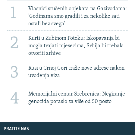
1
Vlasnici srušenih objekata na Gazivodama:
'Godinama smo gradili i za nekoliko sati
ostali bez svega'
2
Kurti u Zubinom Potoku: Iskopavanja bi
mogla trajati mjesecima, Srbija bi trebala
otvoriti arhive
3
Rusi u Crnoj Gori traže nove adrese nakon
uvođenja viza
4
Memorijalni centar Srebrenica: Negiranje
genocida poraslo za više od 50 posto
PRATITE NAS