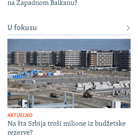
na Zapadnom Balkanu?
U fokusu
AKTUELNO
Na šta Srbija troši milione iz budžetske
rezerve?