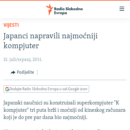
Dostupni
linkovi
Pređite
VIJESTI
na
VIJESTI
Japanci napravili najmoćniji
glavni
BOSNA I HERCEGOVINA
sadržaj
kompjuter
SRBIJA
Pređite
na
21. juli/srpanj, 2011.
KOSOVO
glavnu
CRNA GORA
Podijelite
navigaciju
Pređite
VIZUELNO
na
Dodajte Radio Slobodna Evropa u vaš Google izvor
PODCASTI
VIDEO
pretragu
Japanski naučnici su konstruisali superkompjuter "K
RAT U UKRAJINI
FOTOGALERIJE
kompjuter" tri puta brži i moćniji od kineskog računara
KINA NA BALKANU
INFOGRAFIKE
koji je do pre par dana bio najmoćniji.
RSE PRIČE IZ SVIJETA