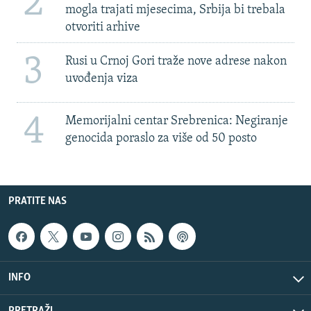
2
mogla trajati mjesecima, Srbija bi trebala
otvoriti arhive
3
Rusi u Crnoj Gori traže nove adrese nakon
uvođenja viza
4
Memorijalni centar Srebrenica: Negiranje
genocida poraslo za više od 50 posto
PRATITE NAS
INFO
PRETRAŽI