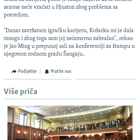
ISPRIČAJ MI
sezone neće vraćati u Hjuston zbog problema sa
povredom.
DNEVNO@RSE
SPECIJALI RSE
"Danas završavam igračku karijeru, Košarka mi je dala
mnogo i zbog toga sam joj neizmerno zahvalan", rekao
VIŠE OD NASLOVA
PRATITE NAS
je Jao Ming u prepunoj sali na konferenciji za štampu u
GENOCID U SREBRENICI
njegovom rodnom gradu Šangaju..
POPLAVE I KLIZIŠTA U BIH 2024.
Podijelite
Pratite nas
TV LIBERTY
Sve RFE/RL stranice
POST SCRIPTUM
Više priča
MOJA EVROPA
TRI DECENIJE OD RATA U BIH
SVE KARTE DEJTONA
NASTANAK I RASPAD JUGOSLAVIJE