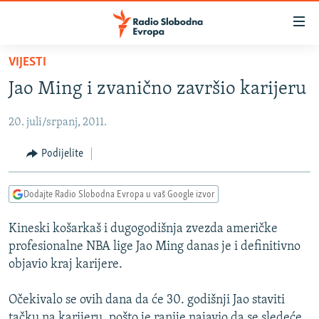
Dostupni
linkovi
Pređite
VIJESTI
na
VIJESTI
Jao Ming i zvanično završio karijeru
glavni
BOSNA I HERCEGOVINA
sadržaj
20. juli/srpanj, 2011.
SRBIJA
Pređite
na
KOSOVO
Podijelite
glavnu
CRNA GORA
navigaciju
Dodajte Radio Slobodna Evropa u vaš Google izvor
Pređite
VIZUELNO
na
Kineski košarkaš i dugogodišnja zvezda američke
PODCASTI
VIDEO
pretragu
profesionalne NBA lige Jao Ming danas je i definitivno
RAT U UKRAJINI
FOTOGALERIJE
objavio kraj karijere.
KINA NA BALKANU
INFOGRAFIKE
Očekivalo se ovih dana da će 30. godišnji Jao staviti
RSE PRIČE IZ SVIJETA
tačku na karijeru, pošto je ranije najavio da se sledeće