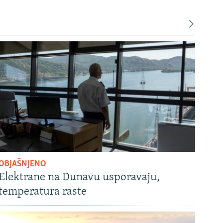
OBJAŠNJENO
Elektrane na Dunavu usporavaju,
temperatura raste