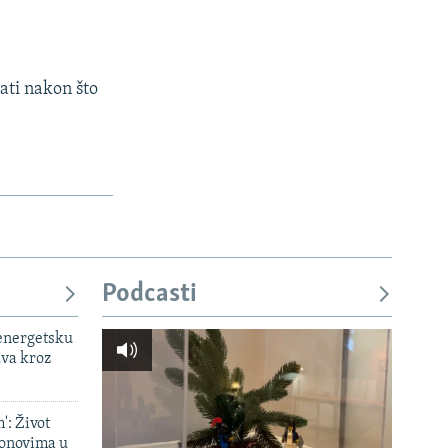
ati nakon što
Podcasti
 energetsku
ava kroz
': Život
onovima u