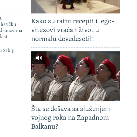
a
Kako su ratni recepti i lego-
lističku
vitezovi vraćali život u
 dronovima
last
normalu devedesetih
u Srbiji
Šta se dešava sa služenjem
vojnog roka na Zapadnom
Balkanu?