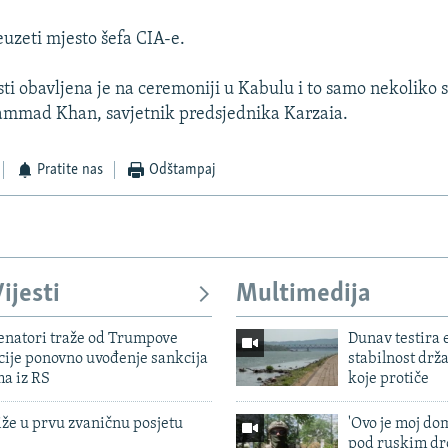
euzeti mjesto šefa CIA-e.
ti obavljena je na ceremoniji u Kabulu i to samo nekoliko s
ammad Khan, savjetnik predsjednika Karzaia.
Pratite nas
Odštampaj
ijesti
Multimedija
enatori traže od Trumpove
Dunav testira
cije ponovno uvođenje sankcija
stabilnost drž
ma iz RS
koje protiče
iže u prvu zvaničnu posjetu
'Ovo je moj dom
pod ruskim dr