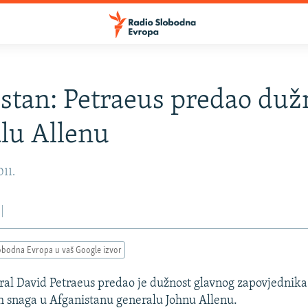
stan: Petraeus predao duž
lu Allenu
011.
obodna Evropa u vaš Google izvor
al David Petraeus predao je dužnost glavnog zapovjednika
 snaga u Afganistanu generalu Johnu Allenu.