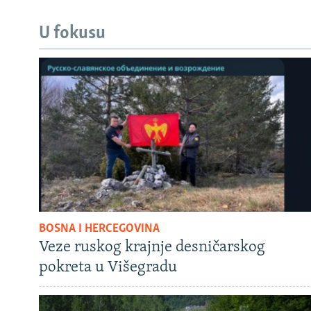
U fokusu
BOSNA I HERCEGOVINA
Veze ruskog krajnje desničarskog
pokreta u Višegradu