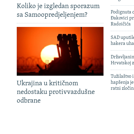
Koliko je izgledan sporazum
Podignuta o
sa Samoopredjeljenjem?
Đakovici pr
Radoičića
SAD uputile
hakera uha
Državljanin
Hrvatskoj 
Tužilaštvo
Ukrajina u kritičnom
hapšenja j
ratni zloči
nedostaku protivvazdušne
odbrane