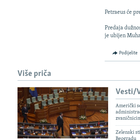
ISPRIČAJ MI
DNEVNO@RSE
Petraeus će pr
SPECIJALI RSE
Predaja dužnos
VIŠE OD NASLOVA
je ubijen Muh
GENOCID U SREBRENICI
Podijelite
POPLAVE I KLIZIŠTA U BIH 2024.
TV LIBERTY
Više priča
POST SCRIPTUM
Vesti/V
MOJA EVROPA
TRI DECENIJE OD RATA U BIH
Američki s
administra
SVE KARTE DEJTONA
zvaničnici
NASTANAK I RASPAD JUGOSLAVIJE
Zelenski st
Beogradu