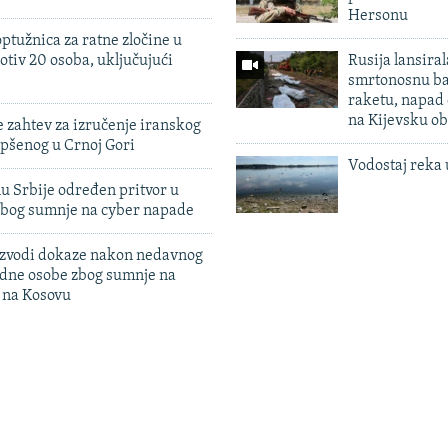
Hersonu
ptužnica za ratne zločine u
otiv 20 osoba, uključujući
Rusija lansiral
smrtonosnu ba
raketu, napad
na Kijevsku ob
 zahtev za izručenje iranskog
pšenog u Crnoj Gori
Vodostaj reka 
u Srbije određen pritvor u
zbog sumnje na cyber napade
 izvodi dokaze nakon nedavnog
edne osobe zbog sumnje na
n na Kosovu