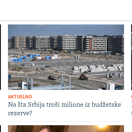
AKTUELNO
Na šta Srbija troši milione iz budžetske
rezerve?