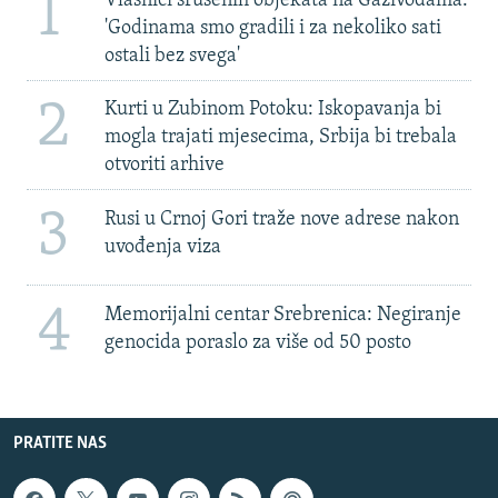
1
Vlasnici srušenih objekata na Gazivodama:
'Godinama smo gradili i za nekoliko sati
ostali bez svega'
2
Kurti u Zubinom Potoku: Iskopavanja bi
mogla trajati mjesecima, Srbija bi trebala
otvoriti arhive
3
Rusi u Crnoj Gori traže nove adrese nakon
uvođenja viza
4
Memorijalni centar Srebrenica: Negiranje
genocida poraslo za više od 50 posto
PRATITE NAS