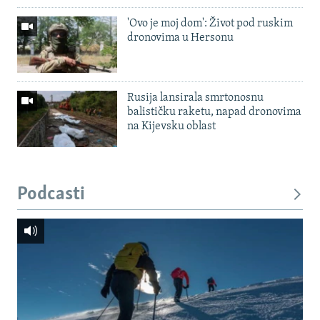
'Ovo je moj dom': Život pod ruskim
dronovima u Hersonu
Rusija lansirala smrtonosnu
balističku raketu, napad dronovima
na Kijevsku oblast
Podcasti