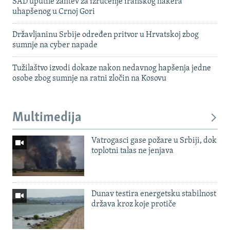
SAD uputile zahtev za izručenje iranskog hakera
uhapšenog u Crnoj Gori
Državljaninu Srbije određen pritvor u Hrvatskoj zbog
sumnje na cyber napade
Tužilaštvo izvodi dokaze nakon nedavnog hapšenja jedne
osobe zbog sumnje na ratni zločin na Kosovu
Multimedija
Vatrogasci gase požare u Srbiji, dok
toplotni talas ne jenjava
Dunav testira energetsku stabilnost
država kroz koje protiče