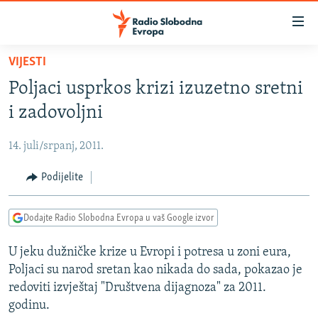
Dostupni
linkovi
Pređite
VIJESTI
na
VIJESTI
Poljaci usprkos krizi izuzetno sretni
glavni
BOSNA I HERCEGOVINA
sadržaj
i zadovoljni
SRBIJA
Pređite
na
14. juli/srpanj, 2011.
KOSOVO
glavnu
CRNA GORA
Podijelite
navigaciju
Pređite
VIZUELNO
na
Dodajte Radio Slobodna Evropa u vaš Google izvor
PODCASTI
VIDEO
pretragu
U jeku dužničke krize u Evropi i potresa u zoni eura,
RAT U UKRAJINI
FOTOGALERIJE
Poljaci su narod sretan kao nikada do sada, pokazao je
KINA NA BALKANU
INFOGRAFIKE
redoviti izvještaj "Društvena dijagnoza" za 2011.
godinu.
RSE PRIČE IZ SVIJETA