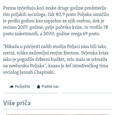
ISPRIČAJ MI
Prema izvještaju koji svake druge godine predstavlja
DNEVNO@RSE
tim poljskih sociologa, čak 80,9 posto Poljaka označilo
je prošlu godinu kao uspješnu za njih osobno, dok je
SPECIJALI RSE
recimo 2007. godine, prije početka krize, to tvrdilo 78
VIŠE OD NASLOVA
posto anketiranih, a 2000. godine svega 69 posto.
PRATITE NAS
GENOCID U SREBRENICI
"Nikada u povijesti naših studija Poljaci nisu bili tako
POPLAVE I KLIZIŠTA U BIH 2024.
sretni, toliko zadovoljni svojim životom. Svjetska kriza
iako je pogodila državni budžet, vrlo malo se odrazila
TV LIBERTY
Sve RFE/RL stranice
na novčaniku Poljaka", kazao je šef istraživačkog tima
POST SCRIPTUM
sociolog Janush Chapinski.
MOJA EVROPA
Podijelite
Pratite nas
TRI DECENIJE OD RATA U BIH
SVE KARTE DEJTONA
Više priča
NASTANAK I RASPAD JUGOSLAVIJE