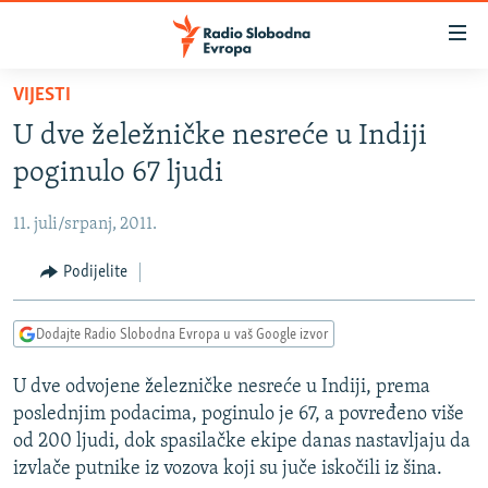
Dostupni
linkovi
Pređite
VIJESTI
na
VIJESTI
U dve želežničke nesreće u Indiji
glavni
BOSNA I HERCEGOVINA
sadržaj
poginulo 67 ljudi
SRBIJA
Pređite
na
11. juli/srpanj, 2011.
KOSOVO
glavnu
CRNA GORA
Podijelite
navigaciju
Pređite
VIZUELNO
na
Dodajte Radio Slobodna Evropa u vaš Google izvor
PODCASTI
VIDEO
pretragu
U dve odvojene železničke nesreće u Indiji, prema
RAT U UKRAJINI
FOTOGALERIJE
poslednjim podacima, poginulo je 67, a povređeno više
KINA NA BALKANU
INFOGRAFIKE
od 200 ljudi, dok spasilačke ekipe danas nastavljaju da
izvlače putnike iz vozova koji su juče iskočili iz šina.
RSE PRIČE IZ SVIJETA