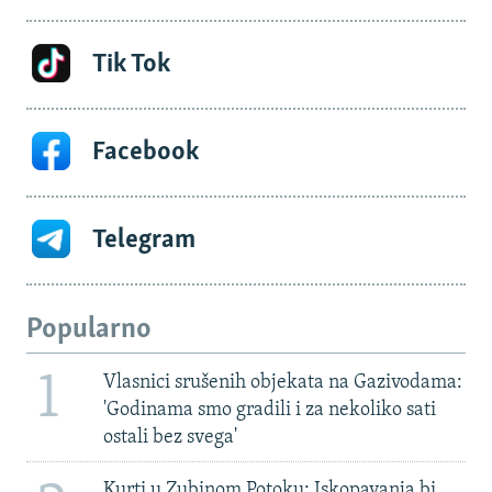
Tik Tok
Facebook
Telegram
Popularno
1
Vlasnici srušenih objekata na Gazivodama:
'Godinama smo gradili i za nekoliko sati
ostali bez svega'
Kurti u Zubinom Potoku: Iskopavanja bi