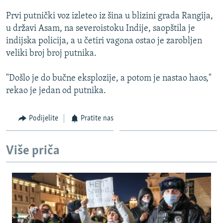
ISPRIČAJ MI
Prvi putnički voz izleteo iz šina u blizini grada Rangija,
DNEVNO@RSE
u državi Asam, na severoistoku Indije, saopštila je
indijska policija, a u četiri vagona ostao je zarobljen
SPECIJALI RSE
veliki broj broj putnika.
VIŠE OD NASLOVA
PRATITE NAS
"Došlo je do bučne eksplozije, a potom je nastao haos,"
GENOCID U SREBRENICI
rekao je jedan od putnika.
POPLAVE I KLIZIŠTA U BIH 2024.
TV LIBERTY
Sve RFE/RL stranice
Podijelite
Pratite nas
POST SCRIPTUM
Više priča
MOJA EVROPA
TRI DECENIJE OD RATA U BIH
SVE KARTE DEJTONA
NASTANAK I RASPAD JUGOSLAVIJE