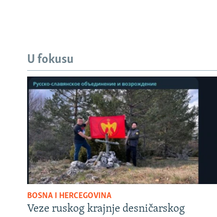
U fokusu
BOSNA I HERCEGOVINA
Veze ruskog krajnje desničarskog