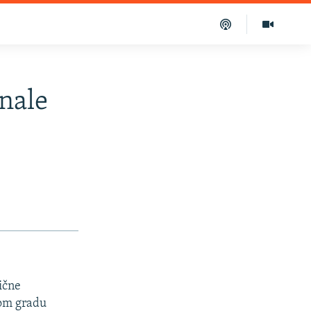
nale
ične
nom gradu