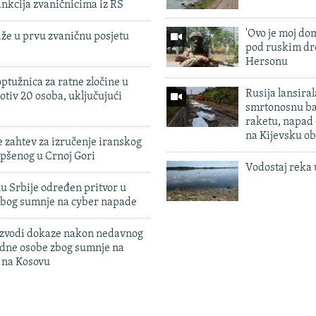
nkcija zvaničnicima iz RS
'Ovo je moj dom
iže u prvu zvaničnu posjetu
pod ruskim dr
Hersonu
ptužnica za ratne zločine u
Rusija lansiral
otiv 20 osoba, uključujući
smrtonosnu ba
raketu, napad
na Kijevsku ob
 zahtev za izručenje iranskog
pšenog u Crnoj Gori
Vodostaj reka 
u Srbije određen pritvor u
zbog sumnje na cyber napade
 izvodi dokaze nakon nedavnog
edne osobe zbog sumnje na
n na Kosovu