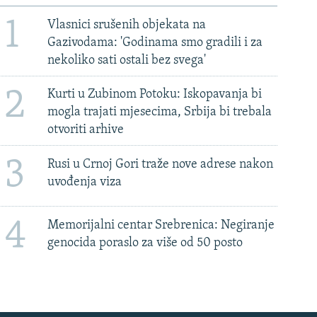
1
Vlasnici srušenih objekata na
Gazivodama: 'Godinama smo gradili i za
nekoliko sati ostali bez svega'
2
Kurti u Zubinom Potoku: Iskopavanja bi
mogla trajati mjesecima, Srbija bi trebala
otvoriti arhive
3
Rusi u Crnoj Gori traže nove adrese nakon
uvođenja viza
4
Memorijalni centar Srebrenica: Negiranje
genocida poraslo za više od 50 posto