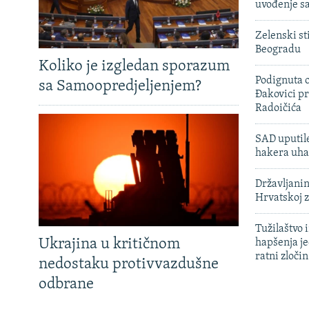
uvođenje sa
Zelenski st
Beogradu
Koliko je izgledan sporazum
Podignuta o
sa Samoopredjeljenjem?
Đakovici pr
Radoičića
SAD uputile
hakera uha
Državljanin
Hrvatskoj 
Tužilaštvo
Ukrajina u kritičnom
hapšenja j
ratni zloči
nedostaku protivvazdušne
odbrane