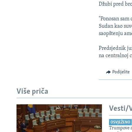
ISPRIČAJ MI
Džubi pred br
DNEVNO@RSE
"Ponosan sam d
SPECIJALI RSE
Sudan kao suve
VIŠE OD NASLOVA
saopštenju am
GENOCID U SREBRENICI
Predsjednik ju
POPLAVE I KLIZIŠTA U BIH 2024.
na centralnoj 
TV LIBERTY
Podijelite
POST SCRIPTUM
MOJA EVROPA
Više priča
TRI DECENIJE OD RATA U BIH
SVE KARTE DEJTONA
Vesti/V
NASTANAK I RASPAD JUGOSLAVIJE
OSVJEŽENO
Trumpove a