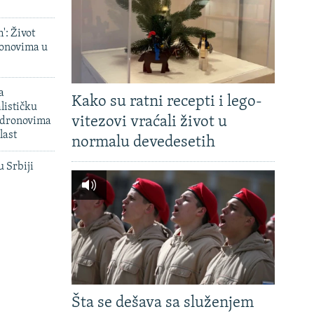
': Život
onovima u
a
Kako su ratni recepti i lego-
lističku
vitezovi vraćali život u
 dronovima
last
normalu devedesetih
u Srbiji
Šta se dešava sa služenjem