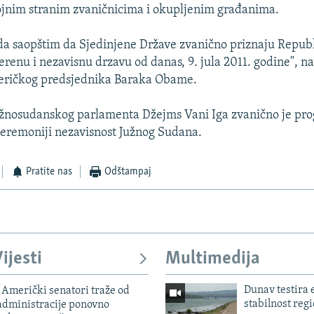
ojnim stranim zvaničnicima i okupljenim građanima.
a saopštim da Sjedinjene Države zvanično priznaju Republ
renu i nezavisnu drzavu od danas, 9. jula 2011. godine", na
eričkog predsjednika Baraka Obame.
žnosudanskog parlamenta Džejms Vani Iga zvanično je pro
ceremoniji nezavisnost Južnog Sudana.
Pratite nas
Odštampaj
ijesti
Multimedija
Dunav testira
Američki senatori traže od
stabilnost reg
dministracije ponovno