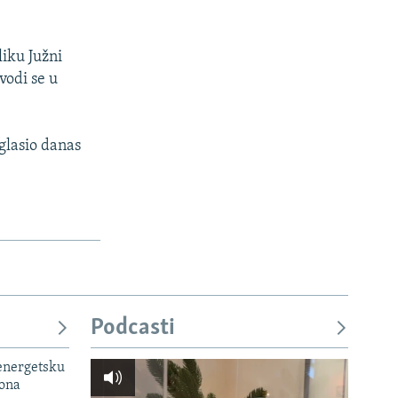
iku Južni
vodi se u
glasio danas
Podcasti
 energetsku
iona